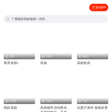
打开APP
广西国庆高校放假一天吗
250
3197
8092
龟哥放假1
高校
高校校训
6.8万
2931
1万
猎妖高校
高校辅导员结构化，
玩蛋仔派对 放假必更