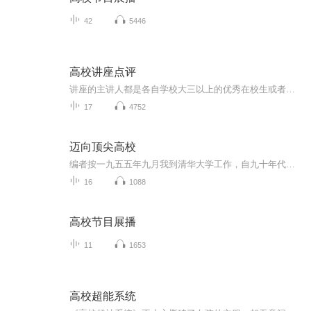
42
5446
高校讲座点评
讲座的主讲人都是各自学校大三以上的优秀在校生或者毕业两年内的杰出从业者。他们对于学校的考研，就业，转专业以及学校整体的情况都非常了解。对于各自专业的学习内容及从业方向也都十分熟悉。因此他们在讲座中提供的信息，对于高中生未来的职业选择，特别是高三学生的高考志愿填报及大学学业规划极具参考价值！ 讲座涵盖院校不仅有实力突出的985,211双一流院校，也有一些关注度较高的普通本科院校。涵盖的专业基本都是一些社会认可度高，就业前景较好的热门专业，这样就可以满足不同分数段的学生的报考需求。 给自己一次聆听的机会，必定让你受益匪浅！
17
4752
迈向顶尖高校
编者按一九五五年九月我到清华大学工作，自九十年代开始，我在清华大学自动化系从事学生工作，与学生工作结下了不解之缘。每年假期我与学生去各地中学支教。二十多年来，由于工作的需要，我收集清华大学学子、北京大学学子的学习方法，并请他们就高中的学习方法，高考的准备写了一些材料，现整理成册，奉献给同学们，希望对大家的成才有些帮助。...
16
1088
高校节目展播
11
1653
高校超能系统