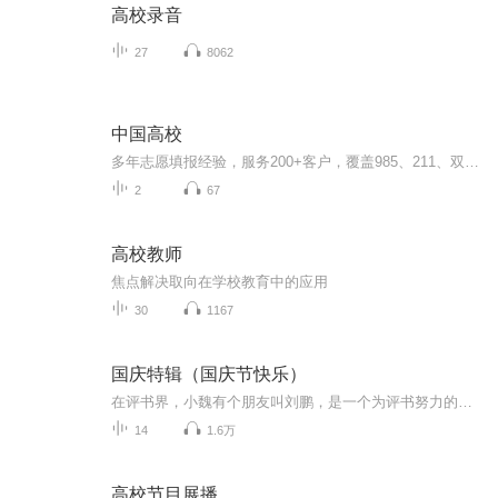
高校录音
27
8062
中国高校
多年志愿填报经验，服务200+客户，覆盖985、211、双一流等各类高校，服务京津冀、山东、江西、广东、广西等省份。独创资深的咨询能力、完善的高报系统、全面的高报信息循环模型高质量服务高三学子，助力圆梦大学。
2
67
高校教师
焦点解决取向在学校教育中的应用
30
1167
国庆特辑（国庆节快乐）
在评书界，小魏有个朋友叫刘鹏，是一个为评书努力的小伙子。在2021年国庆期间，他想弄个特辑，便烦劳我给他录个爱国题材的评书小段儿。这种事情，不是特殊情况，小魏一般不会拒绝，也就给其录了一个《鲁迅踢鬼》，等他传完，我再传到我的专辑里。另外，小...
14
1.6万
高校节目展播