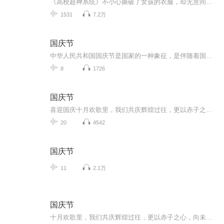
《高校超神系统》不小心撕破了女孩的衣服，却无意间激活了系统，各种稀有异能尽在眼前，透视，隐身，瞬移，无所不能。清纯校花，刁蛮公主，曼妙老师，娇柔护士，妖娆模特，争相入怀，群芳环绕，这到底该选一个……
1531
7.2万
国庆节
中华人民共和国国庆节是国家的一种象征，是伴随着国家的出现而出现的。让我们用诗歌朗诵歌颂祖国的繁荣富强，国泰民安。
8
1726
国庆节
喜迎国庆十月欢歌里，我们共庆辉煌过往，更以赤子之心，向未来书写滚烫的誓言——这盛世，值得我们以热爱相拥。
20
4542
国庆节
11
2.1万
国庆节
十月欢歌里，我们共庆辉煌过往，更以赤子之心，向未来书写滚烫的誓言——这盛世，值得我们以热爱相拥。