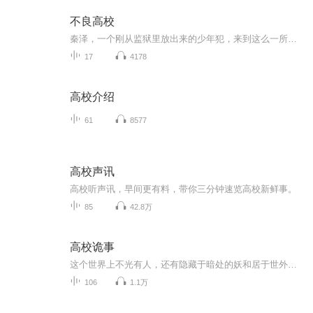
不良高校
秦泽，一个刚从监狱里放出来的少年犯，来到这么一所强者如云的高校。这是一个充满不良人的高校。这是一个充满血性的高校。这是一个社会边缘人的聚集地。一个个迷失的少年在这里徘徊。一场场人生的爱恨情仇在这里发生。一个少年的称霸之路与自我救赎就此开...
17
4178
高校介绍
61
8577
高校声讯
高校听声讯，早间更有料，带你三分钟速览高校新鲜事。
85
42.8万
高校诡事
这个世界上不光有人，还有隐藏于暗处的妖和居于世外的神。当苗家少女满怀期待进入大学的时候，这个人神妖共存的世界在她面前徐徐展开。同时，一段段往事、一场场异梦，少女的身世也愈发扑朔迷离。悬疑加爱情的校园小说《高校诡事》期待你的收听。
106
1.1万