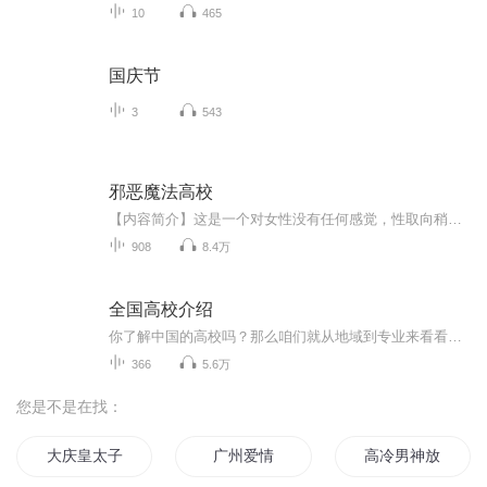
10
465
国庆节
3
543
邪恶魔法高校
【内容简介】这是一个对女性没有任何感觉，性取向稍微有些怪异的男孩子在邂逅了魔法，被几位魔女硬生生扭转了自己性癖的故事。是一个非常邪恶的故事。【作者/主播】作者：末羽，网络小说作家。主播：李佳豪【购买须知】1、本作品为付费有声书，前95集为免...
908
8.4万
全国高校介绍
你了解中国的高校吗？那么咱们就从地域到专业来看看，各地都有哪些高校吧
366
5.6万
您是不是在找：
大庆皇太子
广州爱情
高冷男神放肆爱