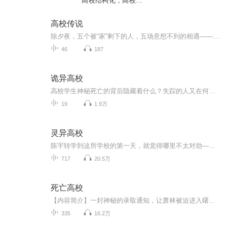
高校结构化，高校工
作人员结构化
高校传说
除夕夜，五个被“家”剩下的人，五场意想不到的相遇——身份证丢失的她，拦下了金融系男神的跑车；为五百块跑腿的她，捡到了高烧昏迷的校草；被父母各自推拒的她，和建筑系冰山被迫合租；负债五万的她，独自看守闹鬼的老实验楼； 当烟花升起，他们才发现—...
46
187
诡异高校
高校学生神秘死亡的背后隐藏着什么？失踪的人又在何方？ 是什么人在背后操控着一切？是人性的丧失，还是鬼怪的作祟？ 林夜孤身进入高校，一切接踵而来，神秘死亡的舍友，诡异的旧校舍，午夜莫名的钟声。一切，才刚刚开始……
19
1.9万
灵异高校
陈宇转学到这所学校的第一天，就觉得哪里不太对劲——他的女同桌神神叨叨，总是说些听不懂的怪话；班级里有一个谁都不敢坐的“空白座位”；而半夜，他又接到了来自陌生号码的死亡短信。起初他以为只是同学的恶作剧，直到那张空白的座位上，真的出现了一具...
717
20.5万
死亡高校
【内容简介】一封神秘的录取通知，让萧林被迫进入曙光学院，这是一座以殖民异界为目标的学院，萧林在这里开始了一段完全不同的大学之旅。选修课程：基础感知，基础剑术掌握，初级药剂制作……什么？还有龙语初级课程，兽人语四六级考试？这是什么鬼，难道...
335
16.2万