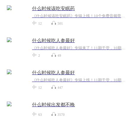
什么时候该吃安眠药
《什么时候该吃安眠药》专辑上线！10个免费音频带你系统搞懂睡眠问题，付费音频深度剖析何时需要药物干预。拒绝熬夜，告别失眠，健康生活从科学选择开始。立即收听，解锁睡眠管理秘籍！
12
501
什么时候吃人参最好
《什么时候吃人参最好》专辑来了！11期干货，10期免费，1期付费，带你解锁人参食用黄金时间。免费音频系统讲解不同场景人参吃法，付费音频深度剖析，10篇系统文章组合，帮你吃对人参不踩坑。中医爱好者、健康管理师为你深度解读，拒绝迷思，科学养生。想涨...
2
49
什么时候吃人参最好
《什么时候吃人参最好》专辑上线！11期干货，10期免费送，带你解锁人参食用黄金时间。从晨起滋补到熬夜修复，系统讲解不同时段人参的正确打开方式。付费特辑深度剖析，10篇系统文章组合，让你吃人参像开盲盒，绝不踩坑。健康生活，从选对人参开始，快来get...
12
447
什么时候出发都不晚
63
3570