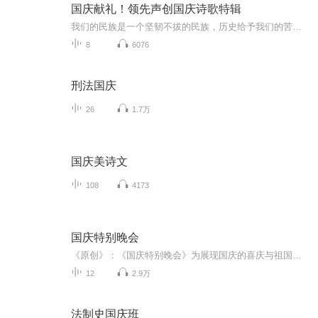
国庆献礼！领先声创国庆诗歌特辑
我们的民族是一个坚韧不拔的民族，历史给予我们的苦难都变成了闪着金光的勋章！我们的国家是一个龙腾虎跃的国家，那条巨龙正以不可阻挡之势崛起于神奇的东方！------------------------------------------------值此祖国70周年华诞之际，领先声创以诗歌向祖国献礼！用我们的声音、用我们的热血、用我们的灵魂诵读经典爱国篇章，歌颂我们的祖国！永远繁荣富强！
8
6076
刑法国庆
26
1.7万
国庆美诗文
108
4173
国庆特别晚会
《原创》：《国庆特别晚会》为展现国庆的喜庆与祖国的深情我将以具体的场景切入从清晨升旗的庄严到街头巷尾的欢庆到历史与当下的交融，用优美的笔触传递对祖国的热爱与自豪！用诗歌和情感美文形式，歌颂祖国的繁荣富强，祝人民幸福安康！
12
2.9万
法制史国庆班