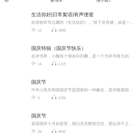
郎
整理术
情小说）
生活你好|日常絮语|有声便签
欢迎收听羽点馨的《生活你好》，“按下录音键，就是一场即兴的相遇。声音里有风声、脚步声、短暂的沉默，和那些来不及润色的真心话。这个专辑是一叠有声的便签，粘在生活的各个角落。不为完美呈现，只为真实存在。和世界打个招呼吧，说声：生活，你好。”
12
1898
国庆特辑（国庆节快乐）
在评书界，小魏有个朋友叫刘鹏，是一个为评书努力的小伙子。在2021年国庆期间，他想弄个特辑，便烦劳我给他录个爱国题材的评书小段儿。这种事情，不是特殊情况，小魏一般不会拒绝，也就给其录了一个《鲁迅踢鬼》，等他传完，我再传到我的专辑里。另外，小...
14
1.6万
国庆节
中华人民共和国国庆节是国家的一种象征，是伴随着国家的出现而出现的。让我们用诗歌朗诵歌颂祖国的繁荣富强，国泰民安。
8
1726
国庆节
喜迎国庆十月欢歌里，我们共庆辉煌过往，更以赤子之心，向未来书写滚烫的誓言——这盛世，值得我们以热爱相拥。
20
4542