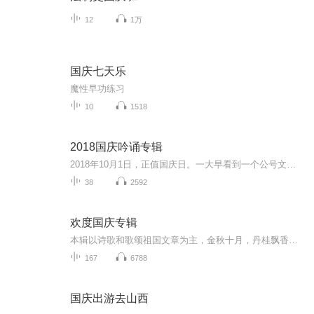
12
1万
国庆七天乐
魔性早功练习
10
1518
2018国庆吟诵专辑
2018年10月1日，正值国庆日。一大早看到一个公号文章，正是文天祥的《己卯十月一日至燕越五日罹狴犴有感而赋》。当然，彼十一非当今的十一。不过数字的巧合还是让人感触，今天拿来读一读，体味一番历史英杰的民族情怀，恰也当时。 根据诗题来看，这组诗是写于十月一日至十月五日之间，是文天祥被俘之后所作，这些诗作不仅有凛凛正气，更也能看的到他百端交集的复杂情感。另一首于右任先生的《望大陆》，微信公号有称《望乡》，一句“山之上国之殇”荡气回肠，一并兴起拿来读了一读。仓促间多有瑕疵...
38
2592
欢度国庆专辑
本辑以诗歌和歌颂祖国文章为主，金秋十月，丹桂飘香，在这个充满丰收喜悦的季节里，我们满怀激动和自豪，迎来了中华人民共和国76周年华诞。这不仅是一个庄重的纪念日，更是全体中华儿女共同欢庆的盛大的节日，承载着深厚的民族情感和历史意义.
167
6788
国庆出游去山西