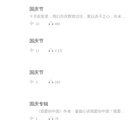
国庆节
十月欢歌里，我们共庆辉煌过往，更以赤子之心，向未来书写滚烫的誓言——这盛世，值得我们以热爱相拥。
10
465
国庆节
11
2.1万
国庆节
3
543
国庆专辑
《我爱你中国》作者：凝嫣心语我爱你中国！我爱你春天蓬勃的秧苗；我爱你秋日金黄的硕果。我爱你中国！我爱你青松气质，我爱你红梅品格！我爱你家乡的甜蔗好像乳汁滋润着我的心窝。我爱你中国，我要把最美的歌儿献给你，我的母亲我的祖国。我爱你中国，我爱...
1
78