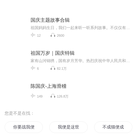
国庆主题故事合辑
祖国妈妈生日，我们一起来听一听系列故事。不仅仅有《我的祖国》，还有红军故事，也有关于战争的故事，让大家体会到和平年代的不易。
12
2600
祖国万岁｜国庆特辑
家有山河锦绣，国有岁月芳华。热烈庆祝中华人民共和国成立73周年！
6
82.1万
陈国庆-上海滑稽
149
126.8万
您是不是在找：
你要战我便战
我便是这世界的光
不成猫便成人