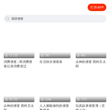
打开APP
国庆便签
11.1万
381
663
消费便签 | 用消费便
生活快乐便签条
众神的便签 西村京太
签记录消费变迁
郎
30.7万
3246
1727
众神的便签 西村京太
人人都能做到的便签
玩具奴隶便签薄（言