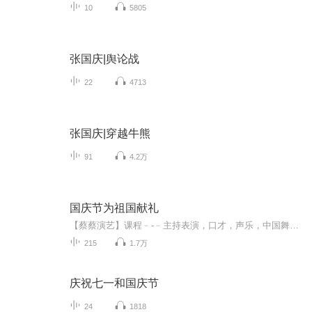
10
5805
张国庆|舆论战
22
4713
张国庆|穿越牛熊
91
4.2万
国庆节为祖国献礼
【蔡蔡演艺】课程﹣-﹣主持表演，口才，声乐，中国舞，民族舞。独特的小舞台，专业的录音棚，每一位同学都能成为优秀的小明星。独特的教学模式，轻松上课，快乐学习！知名主持人，舞蹈家，高级教师任职授课！江南总校：河沟街42号三楼 18545856430江北分校...
215
1.7万
庆祝七一和国庆节
24
1818