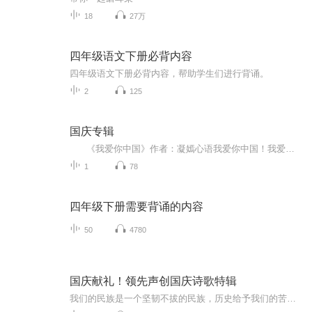
18
27万
四年级语文下册必背内容
四年级语文下册必背内容，帮助学生们进行背诵。
2
125
国庆专辑
《我爱你中国》作者：凝嫣心语我爱你中国！我爱你春天蓬勃的秧苗；我爱你秋日金黄的硕果。我爱你中国！我爱你青松气质，我爱你红梅品格！我爱你家乡的甜蔗好像乳汁滋润着我的心窝。我爱你中国，我要把最美的歌儿献给你，我的母亲我的祖国。我爱你中国，我爱...
1
78
四年级下册需要背诵的内容
50
4780
国庆献礼！领先声创国庆诗歌特辑
我们的民族是一个坚韧不拔的民族，历史给予我们的苦难都变成了闪着金光的勋章！我们的国家是一个龙腾虎跃的国家，那条巨龙正以不可阻挡之势崛起于神奇的东方！------------------------------------------------值此祖国70周年华诞之际，领先声创以诗歌向祖国献礼！用我们的声音、用我们的热血、用我们的灵魂诵读经典爱国篇章，歌颂我们的祖国！永远繁荣富强！