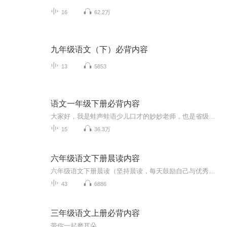
16
62.2万
九年级语文（下）必背内容
13
5853
语文一年级下册必背内容
大家好，我是蛙声蛙语少儿口才的妙妙老师，也是省级媒体的主持人，同时还是7岁男孩的妈妈，作为一名主持人、老师和妈妈，我深知大声朗读对一个孩子的好处，她可以改变性格、增强自信、改善记忆、感受语言美，提高写作能力。从此刻开始，跟随我一起张开嘴，面带微笑，用心感悟，用爱发声，静待花开吧。
15
36.3万
六年级语文下册晨读内容
六年级语文下册晨读（坚持晨读，每天鼓励自己与优秀同行，越努力越幸运，将来的你一定会感谢现在努力学习行动的你。）
43
6886
三年级语文上册必背内容
带你一起磨耳朵