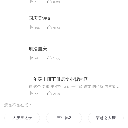
8
6076
国庆美诗文
108
4173
刑法国庆
26
1.7万
一年级上册下册语文必背内容
在 这个 专辑 里 你将听到 一年级 语文 的必备 内容如 江南 四季 等8 月14 日起，到8月18日 主播粉丝突破205 个加更7集每天更新1集 8 月14日 晚8点 正式上线订阅突破100爆更4集播放量突破60爆更3集评论超15 条爆更5集我们故事见！
32
2190
您是不是在找：
大庆皇太子
三生界2
穿越之大庆帝国