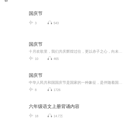
容
国庆节
3
543
国庆节
十月欢歌里，我们共庆辉煌过往，更以赤子之心，向未来书写滚烫的誓言——这盛世，值得我们以热爱相拥。
10
465
国庆节
中华人民共和国国庆节是国家的一种象征，是伴随着国家的出现而出现的。让我们用诗歌朗诵歌颂祖国的繁荣富强，国泰民安。
8
1726
六年级语文上册背诵内容
18
14.7万