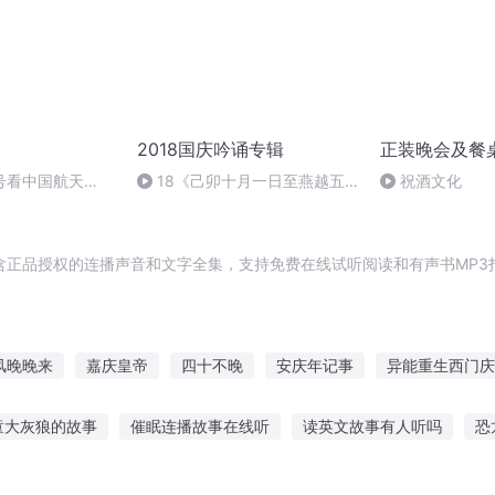
2018国庆吟诵专辑
正装晚会及餐
号看中国航天
18《己卯十月一日至燕越五
祝酒文化
日罹狴犴有感而赋》组律18首
文天祥 自由吟诵
含正品授权的连播声音和文字全集，支持免费在线试听阅读和有声书MP3
风晚晚来
嘉庆皇帝
四十不晚
安庆年记事
异能重生西门庆
重庆儿女
穿越之大庆帝国
笛弄晚风三四声
重生西门庆
一
童大灰狼的故事
催眠连播故事在线听
读英文故事有人听吗
恐
明星的故事吧英文
小孩听的文字故事大全
听屁屁球讲鬼故事