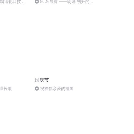
：魏迅化口技 二
9. 丛晟睿 ——朗诵 初升的太
唱法和原生态
阳
国庆节
世长歌
祝福你亲爱的祖国