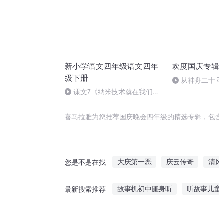
新小学语文四年级语文四年
欢度国庆专辑
级下册
从神舟二十
的“隐形实力”
课文7《纳米技术就在我们身
边》新小学语文四年级下册语文
课文朗读课课听
喜马拉雅为您推荐国庆晚会四年级的精选专辑，包
大庆第一恶
庆云传奇
清
您是不是在找：
晚晚重生日记
普天同庆
故事机初中随身听
听故事儿
最新搜索推荐：
大庆皇太子
四级文明
背心恐怖故事在线听
听一听