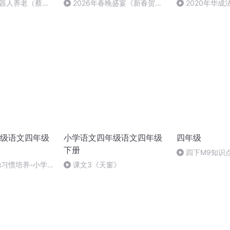
机器人养老（蔡明
2026年春晚盛宴《新春贺
2020年华
岁》
法制史马志冰 (12
级语文四年级
小学语文四年级语文四年级
四年级
下册
四下M9知识
的习惯培养-小学
课文3《天窗》
的培养-课课听