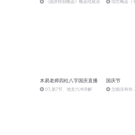
《国庆特别晚会》晚会结尾语
综艺晚会（
木易老师四柱八字国庆直播
国庆节
07_第7节、地支六冲详解
怎能没有你