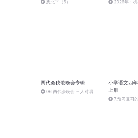
想北平（6）
2026年：
王天放）
两代会秧歌晚会专辑
小学语文四年
上册
06 两代会晚会 三人对唱
7.预习复习
低年级学习习惯
蝌蚪老师