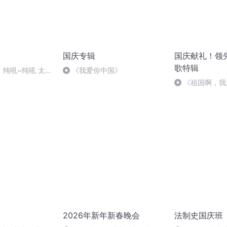
国庆专辑
国庆献礼！领
歌特辑
纯吼~纯吼 太T
《我爱你中国》
《祖国啊，我
婉
2026年新年新春晚会
法制史国庆班