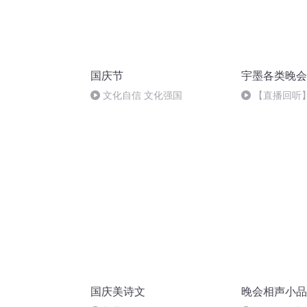
国庆节
宇墨各类晚会
文化自信 文化强国
【直播回听】
M累
国庆美诗文
晚会相声小品