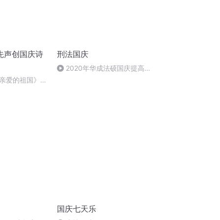
先声创国庆诗
刑法国庆
2020年华成法硕国庆提高班
刑法陈 (26)
亲爱的祖国》温
国庆七天乐