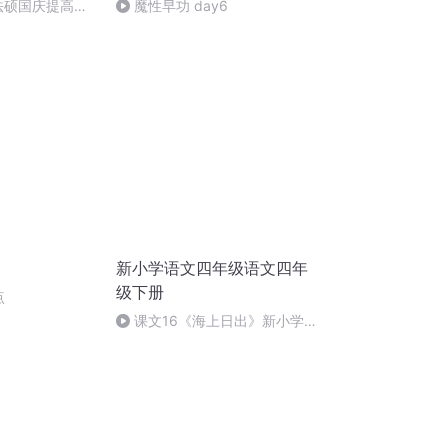
成法硕国庆提高班
魔性早功 day6
)
新小学语文四年级语文四年
级下册
点
课文16《海上日出》新小学
语文四年级下册课文预习精讲四
年级语文课文讲解课课听蝌蚪老