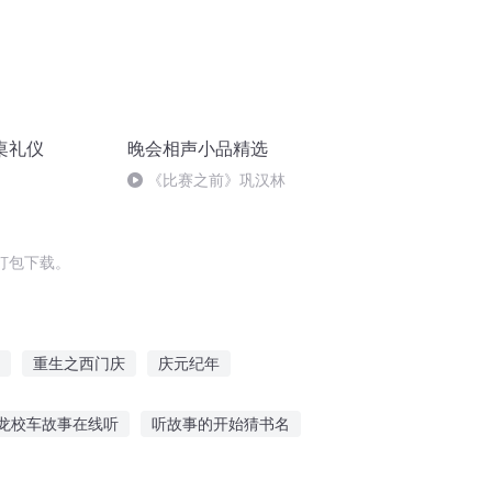
桌礼仪
晚会相声小品精选
《比赛之前》巩汉林
打包下载。
重生之西门庆
庆元纪年
人有庆
庆阳成长手札
庆余年之长歌行
龙校车故事在线听
听故事的开始猜书名
下次讲故事只听开头
米奇故事在线免费听