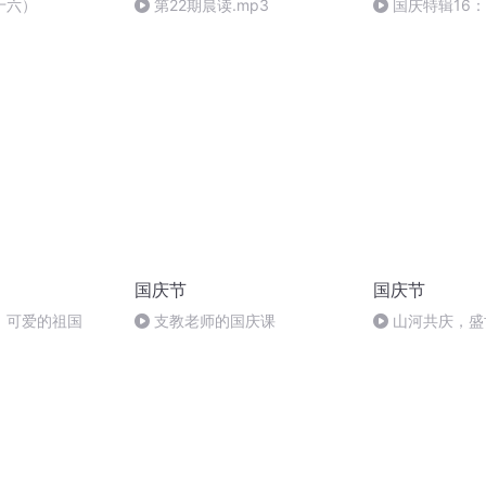
十六）
第22期晨读.mp3
国庆特辑16
胡 东方红+一般
国庆节
国庆节
，可爱的祖国
支教老师的国庆课
山河共庆，盛