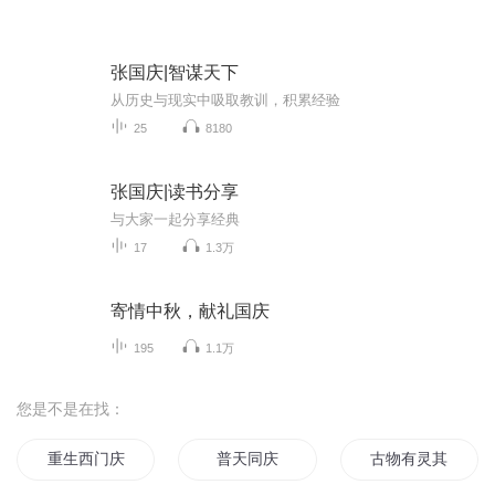
张国庆|智谋天下
从历史与现实中吸取教训，积累经验
25
8180
张国庆|读书分享
与大家一起分享经典
17
1.3万
寄情中秋，献礼国庆
195
1.1万
您是不是在找：
重生西门庆
普天同庆
古物有灵其语待宣