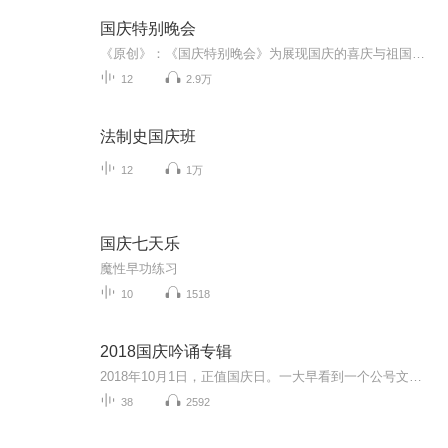
国庆特别晚会
《原创》：《国庆特别晚会》为展现国庆的喜庆与祖国的深情我将以具体的场景切入从清晨升旗的庄严到街头巷尾的欢庆到历史与当下的交融，用优美的笔触传递对祖国的热爱与自豪！用诗歌和情感美文形式，歌颂祖国的繁荣富强，祝人民幸福安康！
12
2.9万
法制史国庆班
12
1万
国庆七天乐
魔性早功练习
10
1518
2018国庆吟诵专辑
2018年10月1日，正值国庆日。一大早看到一个公号文章，正是文天祥的《己卯十月一日至燕越五日罹狴犴有感而赋》。当然，彼十一非当今的十一。不过数字的巧合还是让人感触，今天拿来读一读，体味一番历史英杰的民族情怀，恰也当时。 根据诗题来看，这组诗是写于十月一日至十月五日之间，是文天祥被俘之后所作，这些诗作不仅有凛凛正气，更也能看的到他百端交集的复杂情感。另一首于右任先生的《望大陆》，微信公号有称《望乡》，一句“山之上国之殇”荡气回肠，一并兴起拿来读了一读。仓促间多有瑕疵...
38
2592