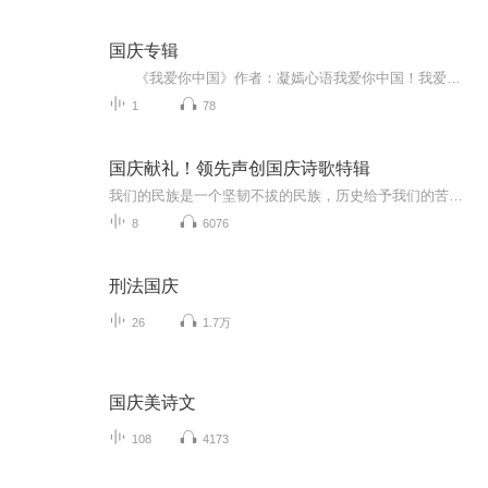
国庆专辑
《我爱你中国》作者：凝嫣心语我爱你中国！我爱你春天蓬勃的秧苗；我爱你秋日金黄的硕果。我爱你中国！我爱你青松气质，我爱你红梅品格！我爱你家乡的甜蔗好像乳汁滋润着我的心窝。我爱你中国，我要把最美的歌儿献给你，我的母亲我的祖国。我爱你中国，我爱...
1
78
国庆献礼！领先声创国庆诗歌特辑
我们的民族是一个坚韧不拔的民族，历史给予我们的苦难都变成了闪着金光的勋章！我们的国家是一个龙腾虎跃的国家，那条巨龙正以不可阻挡之势崛起于神奇的东方！------------------------------------------------值此祖国70周年华诞之际，领先声创以诗歌向祖国献礼！用我们的声音、用我们的热血、用我们的灵魂诵读经典爱国篇章，歌颂我们的祖国！永远繁荣富强！
8
6076
刑法国庆
26
1.7万
国庆美诗文
108
4173