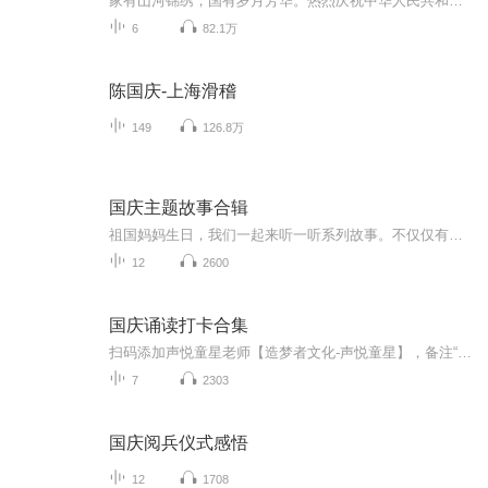
家有山河锦绣，国有岁月芳华。热烈庆祝中华人民共和国成立73周年！
6
82.1万
陈国庆-上海滑稽
149
126.8万
国庆主题故事合辑
祖国妈妈生日，我们一起来听一听系列故事。不仅仅有《我的祖国》，还有红军故事，也有关于战争的故事，让大家体会到和平年代的不易。
12
2600
国庆诵读打卡合集
扫码添加声悦童星老师【造梦者文化-声悦童星】，备注“诵读打卡”报名，已添加好友的，直接发送“诵读打卡”报名，报名成功后进入社群。
7
2303
国庆阅兵仪式感悟
12
1708