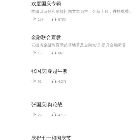
欢度国庆专辑
本辑以诗歌和歌颂祖国文章为主，金秋十月，丹桂飘香，在这个充满丰收喜悦的季节里，我们满怀激动和自豪，迎来了中华人民共和国76周年华诞。这不仅是一个庄重的纪念日，更是全体中华儿女共同欢庆的盛大的节日，承载着深厚的民族情感和历史意义.
167
6788
金融联合宣教
安徽省金融教育示范基地普及金融知识 提升金融素养
15
667
张国庆|穿越牛熊
91
4.2万
张国庆|舆论战
22
4713
庆祝七一和国庆节