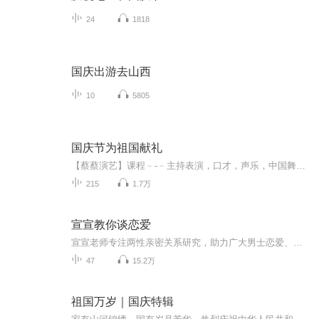
24
1818
国庆出游去山西
10
5805
国庆节为祖国献礼
【蔡蔡演艺】课程﹣-﹣主持表演，口才，声乐，中国舞，民族舞。独特的小舞台，专业的录音棚，每一位同学都能成为优秀的小明星。独特的教学模式，轻松上课，快乐学习！知名主持人，舞蹈家，高级教师任职授课！江南总校：河沟街42号三楼 18545856430江北分校...
215
1.7万
宣宣教你谈恋爱
宣宣老师专注两性亲密关系研究，助力广大男士恋爱、脱单、挽回，树立正确的婚恋思维 。
47
15.2万
祖国万岁｜国庆特辑