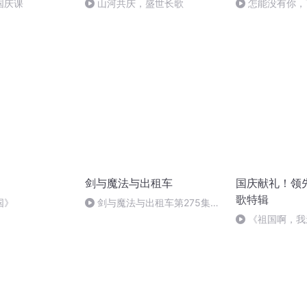
国庆课
山河共庆，盛世长歌
怎能没有你，
剑与魔法与出租车
国庆献礼！领
歌特辑
国》
剑与魔法与出租车第275集
想不到的事情
《祖国啊，我
婉