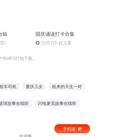
合辑
国庆诵读打卡合集
国》
10月7日-好儿童
书MP3打包下载。
租车司机
重庆儿女
租来的天生一对
系统
庆云传奇
大庆皇太子
篮球故事在线听
闪电麦克故事在线听
讲行善孝心故事
睡前听故事水瓶座
手机端
企业版