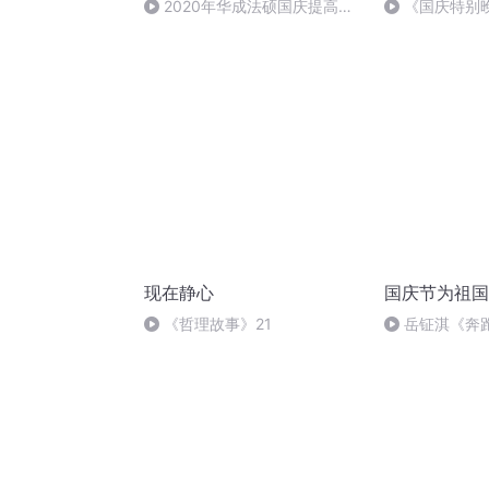
2020年华成法硕国庆提高班
《国庆特别
法制史马志冰 (12)
现在静心
国庆节为祖国
《哲理故事》21
岳钲淇《奔