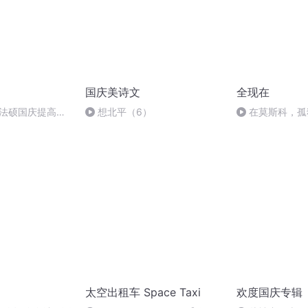
国庆美诗文
全现在
成法硕国庆提高班
想北平（6）
在莫斯科，孤
租一小时“朋友”当
太空出租车 Space Taxi
欢度国庆专辑