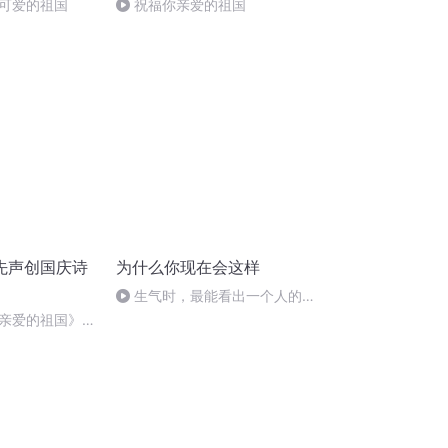
可爱的祖国
祝福你亲爱的祖国
先声创国庆诗
为什么你现在会这样
生气时，最能看出一个人的人
品
亲爱的祖国》温