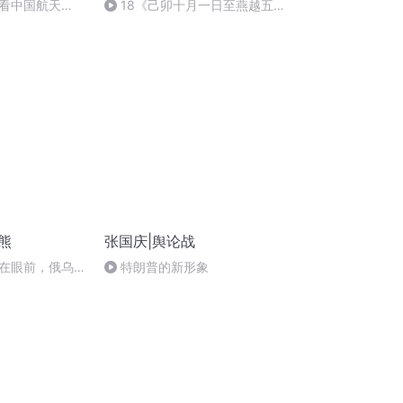
看中国航天
18《己卯十月一日至燕越五
日罹狴犴有感而赋》组律18首
文天祥 自由吟诵
熊
张国庆|舆论战
在眼前，俄乌冲
特朗普的新形象
将会如何发展？