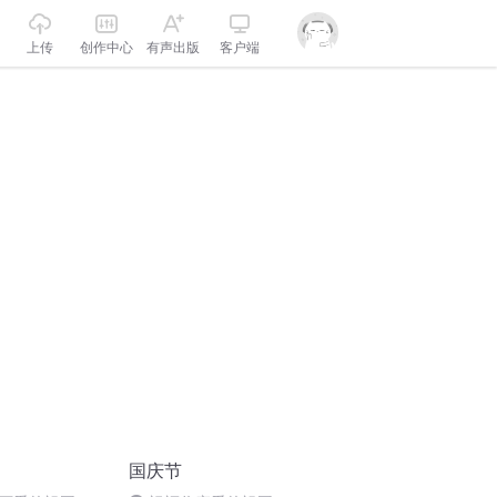
上传
创作中心
有声出版
客户端
国庆节