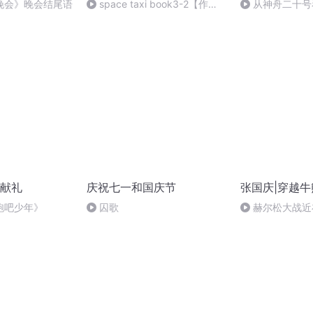
晚会》晚会结尾语
space taxi book3-2【作
从神舟二十号
者：遇见麝香猫】
的“隐形实力”
献礼
庆祝七一和国庆节
张国庆|穿越牛
跑吧少年》
囚歌
赫尔松大战近
突的关键之战，