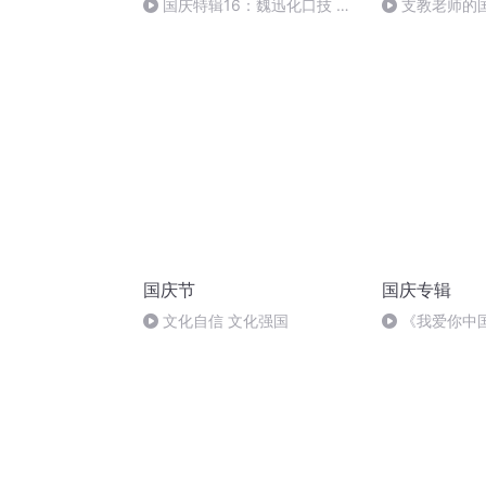
国庆特辑16：魏迅化口技 二
支教老师的
胡 东方红+一般唱法和原生态
国庆节
国庆专辑
文化自信 文化强国
《我爱你中