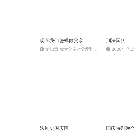
现在我们怎样做父亲
刑法国庆
第13章 犹太父亲对父爱和赐
2020年华
福的看法
刑法陈 (26)
法制史国庆班
国庆特别晚会