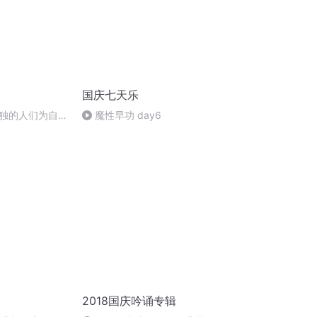
国庆七天乐
独的人们为自己
魔性早功 day6
“树洞”
2018国庆吟诵专辑