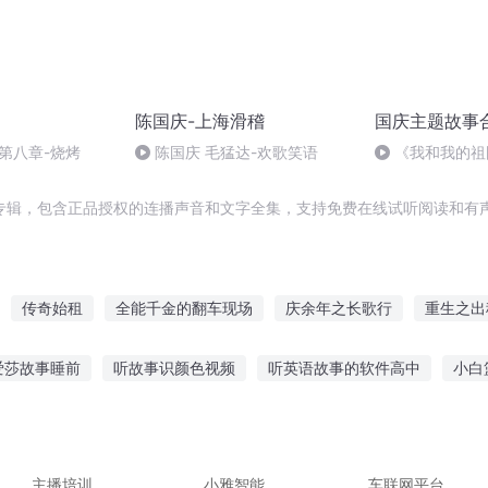
陈国庆-上海滑稽
国庆主题故事
第八章-烧烤
陈国庆 毛猛达-欢歌笑语
《我和我的祖
专辑，包含正品授权的连播声音和文字全集，支持免费在线试听阅读和有声
传奇始租
全能千金的翻车现场
庆余年之长歌行
重生之出
一人有庆
出租车司机的日记
午夜三点得出租车
万界出租车
爱莎故事睡前
听故事识颜色视频
听英语故事的软件高中
小白
兄别这样
灵异出租车
无敌出租车
觉听故事语音的
什么人群喜欢听故事
故事有讲别人听
听长辈
故事免费听
小鹿课程故事在线听
主播培训
小雅智能
车联网平台