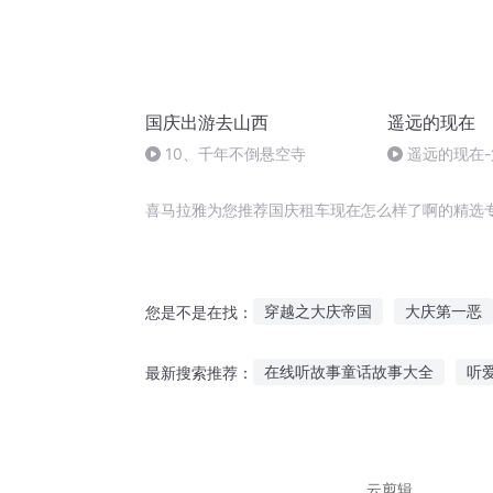
国庆出游去山西
遥远的现在
10、千年不倒悬空寺
遥远的现在-
喜马拉雅为您推荐国庆租车现在怎么样了啊的精选
穿越之大庆帝国
大庆第一恶
您是不是在找：
异能重生西门庆
嘉庆皇帝
在线听故事童话故事大全
听
最新搜索推荐：
租来的老公
现世重生魔尊师
小班幼儿听故事分析
晚上睡
魔法拐杖故事在线听
鬼养人
云剪辑