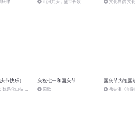
国庆课
山河共庆，盛世长歌
文化自信 文
庆节快乐）
庆祝七一和国庆节
国庆节为祖国
：魏迅化口技 二
囚歌
岳钲淇《奔跑
般唱法和原生态