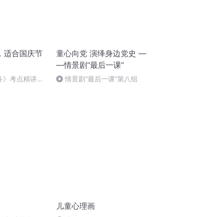
，适合国庆节
童心向党 演绎身边党史 —
—情景剧“最后一课”
实务》考点精讲第
情景剧“最后一课”第八组
6212025
儿童心理画