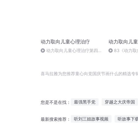
动力取向儿童心理治疗
动力取向儿童
动力取向儿童心理治疗第四部
83《动力
分第十二章 四五(完结)
疗》第十二章
结）
喜马拉雅为您推荐童心向党国庆节画什么的精选专
最强黑手党
穿越之大庆帝国
您是不是在找：
异界灭世党
冥界太子党
听刘三姐故事视频
听故事下
最新搜索推荐：
庆云传奇
大明党首
那年
小朋友听的的故事
孩子听的