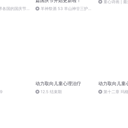
篇国庆节开始更新啦！
童心诗画 | 
（外两首）
世界各国的国庆节-
羊神祭酒 53 羊山神廿三护祭
事儿
坛 敬天地白泽做祭酒（4）
动力取向儿童心理治疗
动力取向儿童
9
12.5 结束期
第十二章 玛
5（全书完）