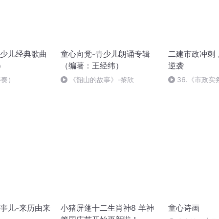
少儿经典歌曲
童心向党-青少儿朗诵专辑
二建市政冲刺
）
（编著：王经纬）
逆袭
伴奏）
《韶山的故事》-黎欣
36.《市政
36节课_202092
事儿-来历由来
小猪屏蓬十二生肖神8 羊神
童心诗画