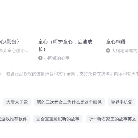
心理治疗
童心（呵护童心，启迪成
童心桐语
长）
取向儿童心理治
大桐老师邀约
五、结束期（完
小陶罐的心事
辑，包含正品授权的连播声音和文字全集，支持免费在线试听阅读和有声书
大唐太子党
我的二次元女主为什么是这个画风
异界手机党
嘉庆皇帝
我死党穿越了
千年情节之三生三世
大庆皇太子
载游戏推荐软件
适合宝宝睡眠听的故事
听一听石家庄的故事英文
那月那时节
快斗与青子的情人节
重庆儿女
好听的故事
怎么用手机听故事免费
迷你世界听哭的故事
假扮