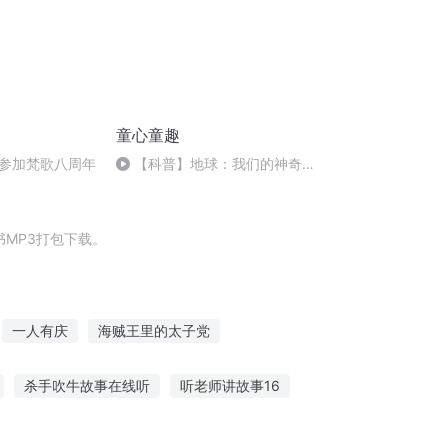
童心童趣
参加梵歌八周年
【科普】地球：我们的神奇家
园.mp3
MP3打包下载。
一人有庆
海贼王里的太子党
十二个情人节
最后一个情人节
杀手吹牛故事在线听
听老师讲故事16
僵尸故事在线听
奇妙故事全集在线听