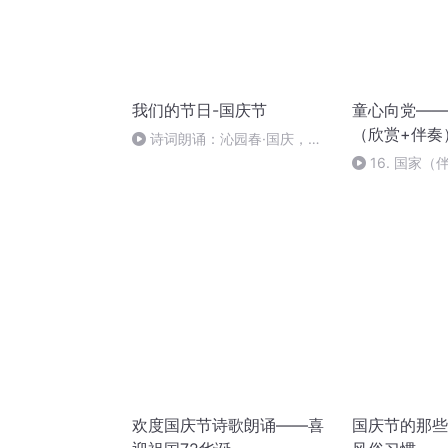
我们的节日-国庆节
童心向党——
（欣赏+伴奏
诗词朗诵：沁园春·国庆，朗
读者：张继军
16. 国家（
欢度国庆节诗歌朗诵——喜
国庆节的那些