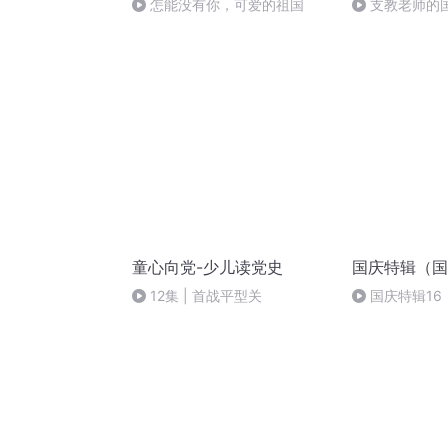
怎能没有你，可爱的祖国
支教老师的
童心向党-少儿读党史
国庆特辑（国
12集 | 首战平型关
国庆特辑16
胡 东方红+一