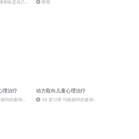
最难相处是自己
胶画
心理治疗
动力取向儿童心理治疗
格丽特的案例
36 第12章 玛格丽特的案例
-5 280-288页