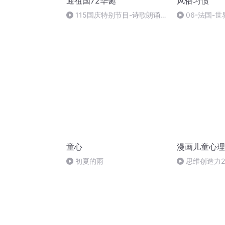
迎祖国72华诞
风俗习惯
115国庆特别节目-诗歌朗诵-
06-法国-
中国梦
国庆节的那些
童心
漫画儿童心理
初夏的雨
思维创造力2