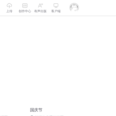
上传
创作中心
有声出版
客户端
国庆节