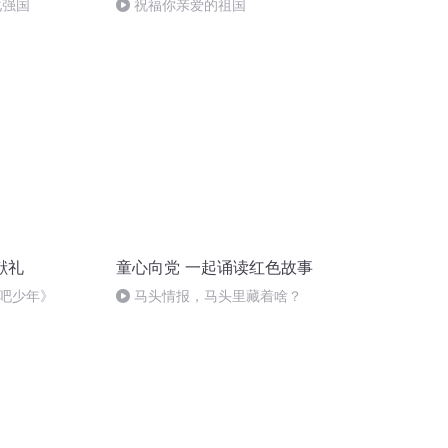
化强国
祝福你亲爱的祖国
献礼
童心向党 一起诵读红色故事
吧少年》
马头情报，马头里藏着啥？