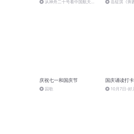
从神舟二十号看中国航天
岳钲淇《奔
的“隐形实力”
庆祝七一和国庆节
国庆诵读打卡
囚歌
10月7日-好