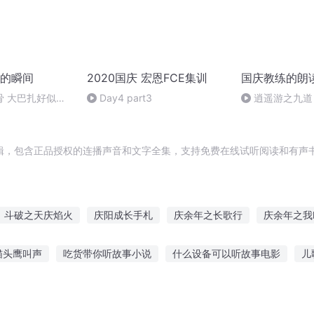
的瞬间
2020国庆 宏恩FCE集训
国庆教练的朗
骨 大巴扎好似温
Day4 part3
逍遥游之九道
辑，包含正品授权的连播声音和文字全集，支持免费在线试听阅读和有声书
斗破之天庆焰火
庆阳成长手札
庆余年之长歌行
庆余年之我
重生西门庆
庆元纪年
庆之的野望
一人有庆
大庆皇太
猫头鹰叫声
吃货带你听故事小说
什么设备可以听故事电影
儿
嘉庆皇帝
孩子总听故事
听故事听迷糊了的说说句子
晚上经常听的恐怖故事