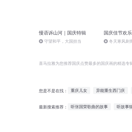
慢语诉山河｜国庆特辑
国庆佳节欢乐
守望和平，大国担当
冬天寒风刺
暖的春天
喜马拉雅为您推荐国庆点赞最多的国庆画的精选专
重庆儿女
异能重生西门庆
您是不是在找：
水浒西门庆
穿越之大庆帝国
听张国荣歌曲的故事
听故事
最新搜索推荐：
快穿之吉庆有余
普天同庆
听小绿讲鬼故事在线听
7岁