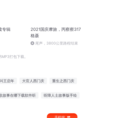
读专辑
2021国庆摩旅，丙察察317
格聂
尾声，3800公里路程结束
MP3打包下载。
叫王启年
大官人西门庆
重生之西门庆
子
庆云传奇
大庆第一恶
歌故事在哪下载软件听
听障人士故事版手绘
是听的人都有了故事
听故事的大哲
手机端