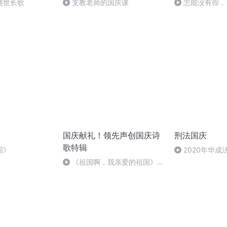
盛世长歌
支教老师的国庆课
怎能没有你，
国庆献礼！领先声创国庆诗
刑法国庆
歌特辑
国》
2020年华
刑法陈 (26)
《祖国啊，我亲爱的祖国》温
婉