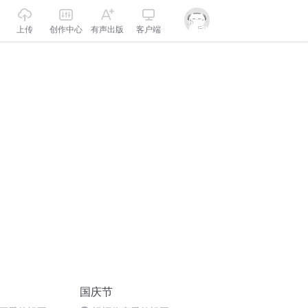
上传
创作中心
有声出版
客户端
国庆节