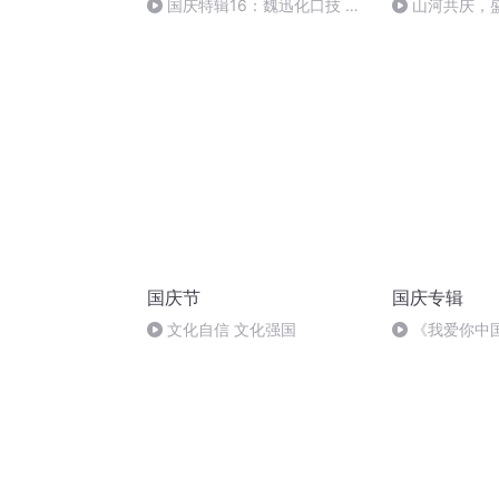
国庆特辑16：魏迅化口技 二
山河共庆，
胡 东方红+一般唱法和原生态
国庆节
国庆专辑
文化自信 文化强国
《我爱你中