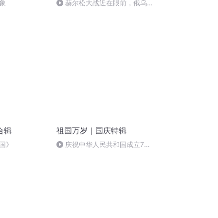
象
赫尔松大战近在眼前，俄乌冲
突的关键之战，将会如何发展？
合辑
祖国万岁｜国庆特辑
国》
庆祝中华人民共和国成立73
周年 天安门广场举行升国旗仪式