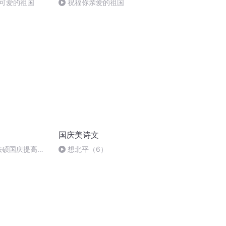
可爱的祖国
祝福你亲爱的祖国
国庆美诗文
成法硕国庆提高班
想北平（6）