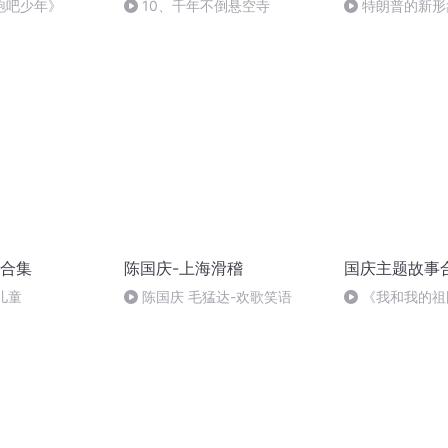
跑吧少年》
10、千年不倒悬空寺
特朗普的新形
合集
陈国庆-上海滑稽
国庆主题故事
儿童
陈国庆 毛猛达-欢歌笑语
《我和我的祖