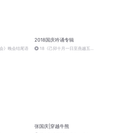
2018国庆吟诵专辑
会》晚会结尾语
18《己卯十月一日至燕越五
日罹狴犴有感而赋》组律18首
文天祥 自由吟诵
张国庆|穿越牛熊