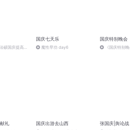
国庆七天乐
国庆特别晚会
成法硕国庆提高班
魔性早功 day6
《国庆特别晚
2)
献礼
国庆出游去山西
张国庆|舆论战