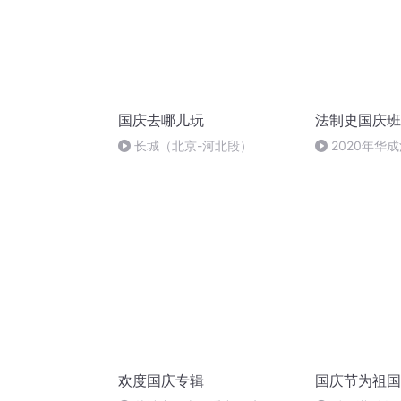
国庆去哪儿玩
法制史国庆班
长城（北京-河北段）
2020年华
法制史马志冰 (1
欢度国庆专辑
国庆节为祖国