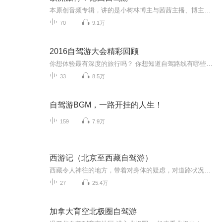
本原创音频专辑，讲的是小树林博主与茜茜主播、博主大姐和大姐夫、博主朋友刘君夫妻，三对夫妻六个人、租车自驾欧洲游的全程回顾。音频文稿由小树林博主主笔，由博主妻茜茜（文中的“我媳妇”）主播。从签证、设计线路、机票、住宿、租车，到历史、人文…...
70
9.1万
2016自驾游大会精彩回顾
你想体验最有深度的旅行吗？ 你想知道自驾路线有哪些最文艺、最有趣、最浪漫吗？ 精彩尽在——2016中国自驾游大会！ 听各路大咖分享——如何把快乐装进后备箱，如何把美景收进车窗~
33
8.5万
自驾游BGM，一路开挂的人生！
159
7.9万
西游记（北京至西藏自驾游）
西藏令人神往的地方，带着对身体的疑虑，对道路状况的担心，还是出发了，也许人生就该这样，充满了未知才更有魅力。
27
25.4万
加拿大育空北极圈自驾游