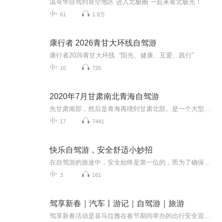
温哥华自驾到育空地区 进入北极圈 一起来看北极光！
61
1.9万
康行者 2026青甘大环线自驾游
康行者2026青甘大环线 “阳光、健康、互爱、践行”
10
726
2020年7月甘肃南北青海自驾游
先甘肃南部，然后是青海再绕到甘肃北部。是一个大型的8字线路，8字下环就是甘肃南部。行程起点是兰州中川国际机场，经过康乐县，卓尼县，扎尕那，花湖，碌曲，临夏。上环左边是青海。经过西宁，茶卡，大柴旦。右边是甘肃北部，经过敦煌，张掖，民乐，门源，再到西宁。然后开车到兰州机场上飞机回家。
17
7441
快乐自驾游，安全舒适小妙招
在自驾游的旅途中，安全始终是第一位的，而为了确保旅途的安全和顺利，一些具体而实用的小妙招，它们可以帮助提高自驾游的安全性和舒适度
3
161
驾享新春｜汽车丨游记｜自驾游｜旅游
驾享新春活动是喜马拉雅在春节期间举办的出行安全宣传活动，旨在提高大家对安全出行的认识和素养，通过驾享新春活动使大家增强出行安全意识，让大家欢度一个快乐和安全的春节。