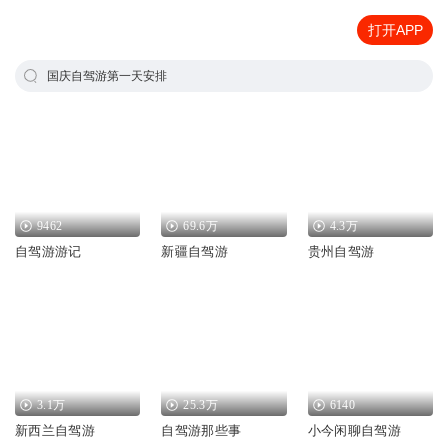
打开APP
国庆自驾游第一天安排
9462
69.6万
4.3万
自驾游游记
新疆自驾游
贵州自驾游
3.1万
25.3万
6140
新西兰自驾游
自驾游那些事
小今闲聊自驾游