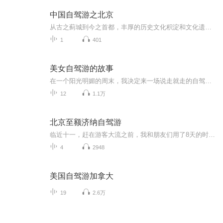
中国自驾游之北京
从古之蓟城到今之首都，丰厚的历史文化积淀和文化遗存带给北京城难以企及的气度和风范，走在城市里，你能感受到处处漫溢的王者之风和皇家气派，万里长城在北京地区绵延数百里，漫步在胡同和四合院的群落里，游不完的名胜古迹，听不够的京腔京韵使人沉迷。
1
401
美女自驾游的故事
在一个阳光明媚的周末，我决定来一场说走就走的自驾游。她驾驶着自己的红色跑车，踏上了这段充满未知与惊喜的旅程。在夕阳的余晖中，谈论着未来的计划，憧憬着未来的生活。这段美好的旅行经历将成为心中永远的宝贵财富。
12
1.1万
北京至额济纳自驾游
临近十一，赶在游客大流之前，我和朋友们用了8天的时间，开车从北京出发探访了河北、内蒙古、甘肃、宁夏和山西，全程4000多公里，我用录音笔收录着那些有趣的声音，之后再用一路上常听的音乐，编辑在一起，和大家分享我们的平凡之路。额济纳怪树林 云冈石...
4
2948
美国自驾游加拿大
19
2.6万