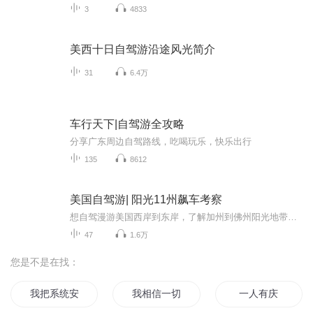
3
4833
美西十日自驾游沿途风光简介
31
6.4万
车行天下|自驾游全攻略
分享广东周边自驾路线，吃喝玩乐，快乐出行
135
8612
美国自驾游| 阳光11州飙车考察
想自驾漫游美国西岸到东岸，了解加州到佛州阳光地带有些什么机会？想在旅行中发现事业发展的契机？每天早晨8点，更新穿越美国阳光8州的亲历见闻，助你发现新大陆及其商机。作者/主播： 何炜，华西都市报、四川大学电视台资深媒体人、川大副教授、加拿大交换学者、纽约电影学院洛杉矶分校结业，四川省海外留学高级归国人才，美国海外剧作家协会会员，中国电视艺术家协会成员，作家，传媒与艺术博士。
47
1.6万
您是不是在找：
我把系统安排了
我相信一切都是最好的安排
一人有庆