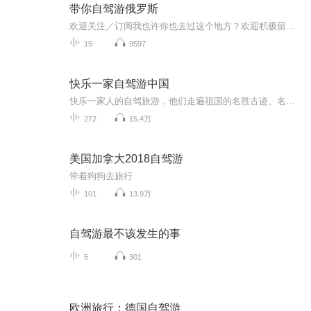
带你自驾游俄罗斯
欢迎关注／订阅我也许你也去过这个地方？欢迎积极留言，共享你们的旅游经历！
15
9597
快乐一家自驾游中国
快乐一家人的自驾旅游，他们走遍祖国的名胜古迹、名山大川，详细记载了旅行中的吃住玩和旅行中的奇闻趣事，收听他们的游记，分享他们的快乐。
272
15.4万
美国加拿大2018自驾游
带着狗狗去旅行
101
13.9万
自驾游最不该发生的事
5
301
欧洲旅行：德国自驾游