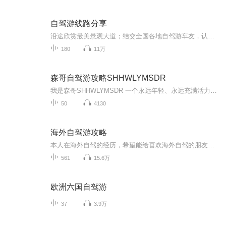
自驾游线路分享
沿途欣赏最美景观大道；结交全国各地自驾游车友，认识更多的帅哥美女！ G318国道川藏段 从长江冲积平原(上海)开始一路不断地翻越各种高山，经过奔腾的河流、花海的草原、冰封的雪山，欣赏到瀑布般的冰川、宝石般的湖泊、色彩缤纷的藏居……四季的川藏又各具不同的魅力，没有人能一次领略川藏全部的美。 川藏线的每一天都值得期待，每一天都惊喜不断。 珠穆朗玛峰~世界屋脊 这里远离喧嚣，是一块空灵的蓝水晶。世界屋脊——珠穆朗玛峰高傲的把头颅挺起，世界都在她的脚下匍匐。与天对话，那空旷的洒脱，人的精神就会达到纯美的境地。“至人无己，神人无功，圣人无名”——庄子的逍遥游在这里得到了升华！ 青藏公路~海拔最高的公路 青藏线全线平均海拔在4000米以上，被称为"世界屋脊上的苏伊士运河 "。翻山越岭，一路感受无人区的荒凉，经历大自然的沧桑，唐古拉山/可可西里、沱沱河，这些神奇的名字吸引着你踏上这迷人的公路，去触摸蓝天，去找寻大美的风光。
180
11万
森哥自驾游攻略SHHWLYMSDR
我是森哥SHHWLYMSDR 一个永远年轻、永远充满活力的旅行达人！我热爱探索未知的世界，无论是山川河流的壮阔，还是荒野山林的宁静，都让我深深着迷。我更是一位美食家，能烹饪和寻觅到最地道的美味；同时，我还是一名荒野求生家，能在大自然中找到生存的智慧...
50
4130
海外自驾游攻略
本人在海外自驾的经历，希望能给喜欢海外自驾的朋友借鉴。包括美国、加拿大、英国、日本、希腊、芬兰、韩国、澳大利亚、印度、印尼、古巴、墨西哥、秘鲁、智利、阿根廷、埃及、土耳其、摩洛哥、哥伦比亚、厄瓜多尔、巴拿马、柬埔寨、台湾等国家和地区。
561
15.6万
欧洲六国自驾游
37
3.9万