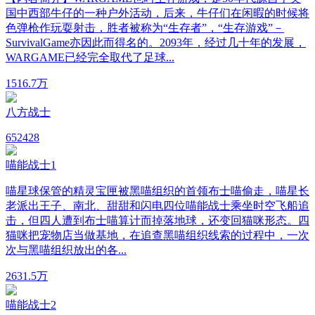
国中西部牛仔的一种户外活动，后来，牛仔们在闲暇的时候将
色弹枪作玩耍射击，胜者被称为“生存者”，“生存游戏”－
SurvivalGame亦因此而得名的。2093年，经过几十年的发展，
WARGAME已经完全取代了足球...
151
6.7万
八方战士
65
2428
喵能战士1
喵星球保管的精灵宝匣被黑喵组织的首领布士喵偷走，喵星长
老派出王子、南北、甜甜和闪电四位喵能战士乘坐时空飞船追
击，但四人遭到布士喵算计而掉落地球，还变回猫咪形态。四
猫咪把宠物店当做基地，在追查黑喵组织线索的过程中，一次
次与黑喵组织放出的各...
26
31.5万
喵能战士2