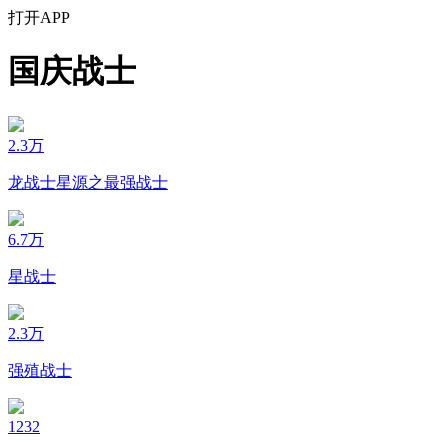
打开APP
国庆战士
2.3万
龙战士星源之最强战士
6.7万
星战士
2.3万
强殖战士
1232