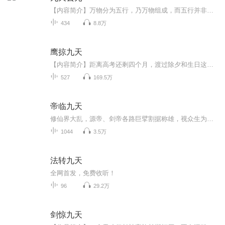
【内容简介】万物分为五行，乃万物组成，而五行并非能够完全囊括一切，而总有一些东西是超脱于某些规则之外，比如说天雷，生于火而超脱于火，不受五行控制，超脱于五行之外，而天下间，能够得到天雷之力的人少之又少，传闻中，第一个手持天雷之下镇压血巫...
434
8.8万
鹰掠九天
【内容简介】距离高考还剩四个月，渡过除夕和生日这一天后，怀揣翱翔蓝天梦想的周海，突然发现梦想，第一次触手可及。这是一位天之骄子的故事，更是一个苍穹之巅的传奇。睥睨天下的战鹰，凝聚于身的白色音爆云，还有属于那一份人类自古以来的飞行之梦。一...
527
169.5万
帝临九天
修仙界大乱，源帝、剑帝各路巨擘割据称雄，视众生为蝼蚁。而我，只是一颗被所有人踩在脚下的废种。他们夺我造化，断我仙路，笑我永无翻身之日！殊不知，我这颗种子，吞的是天地气运，修的是无上霸体！待我破土之日，必以尔等帝血染青天！看我一介凡种，如...
1044
3.5万
法转九天
全网首发，免费收听！
96
29.2万
剑惊九天