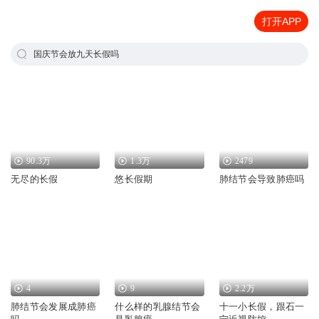
打开APP
国庆节会放九天长假吗
90.3万
1.3万
2479
无尽的长假
悠长假期
肺结节会导致肺癌吗
4
9
2.2万
肺结节会发展成肺癌
什么样的乳腺结节会
十一小长假，跟石一