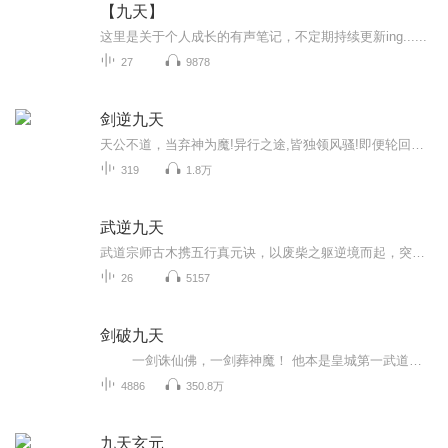
【九天】
这里是关于个人成长的有声笔记，不定期持续更新ing......
27
9878
剑逆九天
天公不道，当弃神为魔!异行之途,皆独领风骚!即便轮回了几世，心中那一颗赤诚不变。就以手中之剑，在这万相红尘中写下辉煌。背命搏天!终有一日，我当踏仙成魔，弃神为尊!
319
1.8万
武逆九天
武道宗师古木携五行真元诀，以废柴之躯逆境而起，突破武道七境，领悟三千大道，开启一步步登顶九天的王者之路，力战群雄，怒斩诸神；冲冠一怒只为红颜！
26
5157
剑破九天
一剑诛仙佛，一剑葬神魔！ 他本是皇城第一武道天才，却丹田被毁，沦为天下人耻笑的废物。 绝望之际，竟发现体内藏有一座剑神墓！ 十八道神秘墓碑，刻印着无上剑道绝学，墓中更有一道神剑之魂，名为葬天！ 从此之后，一个亘古未有的剑神横...
4886
350.8万
九天玄元