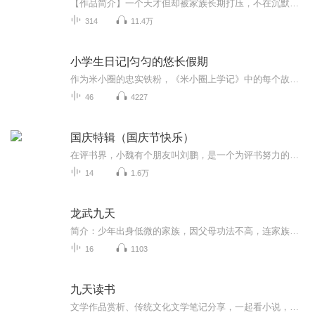
【作品简介】一个天才但却被家族长期打压，不在沉默中死亡，就在沉默中爆发。宝剑出鞘之日，且看我如何剑惊九天！【作者简介】木弓长点【播音简介】小小七和弦：青年配音演员。擅长声线：少年、青年、中年、老年。播音风格：轻松舒适不紧绷，可盐可甜可逗...
314
11.4万
小学生日记|匀匀的悠长假期
作为米小圈的忠实铁粉，《米小圈上学记》中的每个故事匀匀几乎都看了或是听了5遍了以上。有一天，匀匀走到匀妈身边，郑重其事地说，“妈妈，从今天开始，我要像米小圈一样写日记了。”本来以为她只是三分钟热度，写上几篇就不了了之了，但让我们惊喜地是，...
46
4227
国庆特辑（国庆节快乐）
在评书界，小魏有个朋友叫刘鹏，是一个为评书努力的小伙子。在2021年国庆期间，他想弄个特辑，便烦劳我给他录个爱国题材的评书小段儿。这种事情，不是特殊情况，小魏一般不会拒绝，也就给其录了一个《鲁迅踢鬼》，等他传完，我再传到我的专辑里。另外，小...
14
1.6万
龙武九天
简介：少年出身低微的家族，因父母功法不高，连家族的祠堂也进不了。这是一个以修炼为尊的大陆，少年为了走出被人奴役的屈辱，毅然走上了修炼之道，可是这一走，就再也回不了头...... 白岩寺无机崖，孤胆出没妖兽地，无意之中，得到一棵老藤树的远古古神残留的魂魄， 靠着家族遗留的一块血玉，逃过了去四中学院考试追杀的恶运，并遇到了一个绿裙少女，在其帮忙下，方才化险为夷，顺利进入武学院比试。然而在一切都在掌握之中时，以远古元神打败一个个对手，然而，从小亲梅竹马的少女，却倒戈向自己，失望之余，大败而走！ 又来到低一级的学院进一步继续修行，条件极其恶劣，在学院附近，突然起了一阵奇怪的“风”，学院为除妖风，少年身陷断崖之下，被美女秦花所救，两人一见钟情，一起打败“妖风”，得到一枝竹笛...... 当再次来到当初的武学院时，曾经的搭档小怡，已与意中人曹金在一起，而“发小”与曾经的对手李俊在一起历练。找不到一起对练的女搭档，一次比试中，显露了不凡的潜力，一个红衣女孩却主动找上门。 在学院组织的一次去万青山远古石碑争夺中，意外得到了消失百年的“天玄功”大法前两层，回到学院后，开始偷偷学习，学成之后，多次打败对手。在一次意外中，一个歹徒功法相当厉害，在万不得已地情况下，使出“天玄功”，救了少女，而此少女正是与少年所在越人帝国有纠葛的中丹帝国的公主，而被杀的正是罗林帝国的将军，罗林帝国与中丹帝国已经结盟，要灭掉越人帝国，少女正是潜入刺探消息，没有想到反被救。 因学天玄功，受到血石魔教的追杀，无奈之下，进入大罗山脉，见一个美女在温泉里洗澡，原来是那个在学院里自己心仪的少女，在温柔的感情面前，失去的方向，次日醒来，“天玄功”秘藉也随同消失。 进入一个深谷中闭关修炼，想借助竹笛突破第三层，就在这时，听到好像从远古传来的声音...... 是远古妖魔罗刹就要冲破封印，而封印此罗刹的正是玄天功的主人，主人要求冯龙担负起重封罗刹的使命，不然天下生灵涂炭，民不聊生。 去天凡帝国，郎山主峰，“灵石回风”，进入石碑，吸取里面的灵气，方能练成天玄功，同时身体内的古神重新被唤醒。 古神得知血石魔欲欲掌控三界，唤醒罗刹，解开封印，大开杀戒，以血生造血石人，天下一片混乱。古神与血石魔同归与尽。 然后到东域界浮盖山“收妖塔”下，取得上古神器，取得混沌钟，只有利用天玄功，使用混沌钟，才将罗刹魔头再次彻底封印，拯救苍生。 冯龙已经练到破虚，突破天地之力的束缚，回到地球，救回病床上的同名字冯龙，而这个冯龙却有修仙大陆的魂魄，原来，故事才刚开始……
16
1103
九天读书
文学作品赏析、传统文化文学笔记分享，一起看小说，一起做笔记，一起学国文！