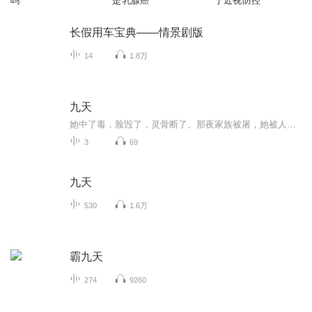
吗
是乳腺癌
宁近视防控
长假用车宝典——情景剧版
14
1.8万
九天
她中了毒，脸毁了，灵骨断了。那夜家族被屠，她被人塞进暗格里，隔着一条缝看见爹娘和族人倒在血泊中。她走了。她活下来就为一件事：变强，屠尽那夜的刀，保护想要保护的人。后来她遇见了一个人。很强，替她挡了一路的刀。再后来，他的家族变数，万军围杀...
3
69
九天
530
1.6万
霸九天
274
9260