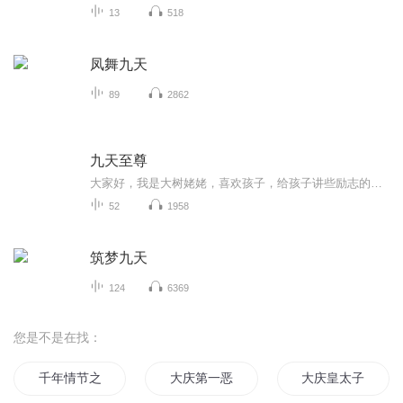
13
518
凤舞九天
89
2862
九天至尊
大家好，我是大树姥姥，喜欢孩子，给孩子讲些励志的故事。在这本专辑九天至尊这部小说中讲述的就是一位隐忍坚强的少年受尽屈辱，从底属蝼蚁受挫逆天改命最后成为九天唯一至尊希望孩子们读后受益匪浅。
52
1958
筑梦九天
124
6369
您是不是在找：
千年情节之三生三世
大庆第一恶
大庆皇太子