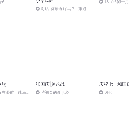
小学C班
y6
18《己卯十
日罹狴犴有感而
对话-你最近好吗？--难过
文天祥 自由吟诵
牛熊
张国庆|舆论战
庆祝七一和国
近在眼前，俄乌冲
特朗普的新形象
囚歌
，将会如何发展？