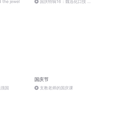
 the jewel
国庆特辑16：魏迅化口技 二
胡 东方红+一般唱法和原生态
国庆节
化强国
支教老师的国庆课