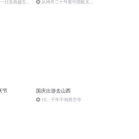
月一日至燕越五
从神舟二十号看中国航天
赋》组律18首
的“隐形实力”
庆节
国庆出游去山西
10、千年不倒悬空寺