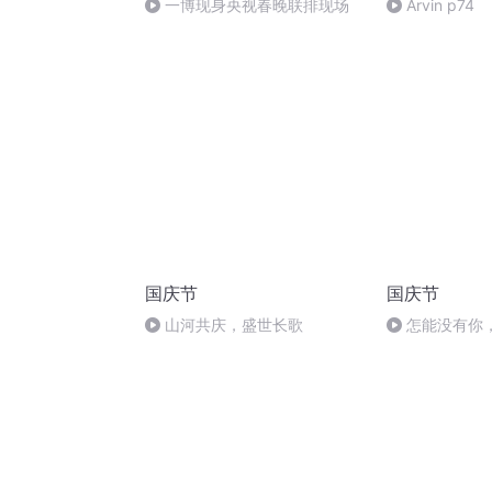
一博现身央视春晚联排现场
Arvin p74
国庆节
国庆节
山河共庆，盛世长歌
怎能没有你