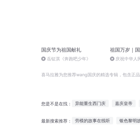
国庆节为祖国献礼
祖国万岁｜国
岳钲淇《奔跑吧少年》
庆祝中华人
周年 天安门广
喜马拉雅为您推荐wang国庆的精选专辑，包含正
异能重生西门庆
嘉庆皇帝
您是不是在找：
普天同庆
重生之西门庆
劳模的故事在线听
银色黎明
最新搜索推荐：
庆阳成长手札
大庆皇太子
小红军英雄的故事听
听别人