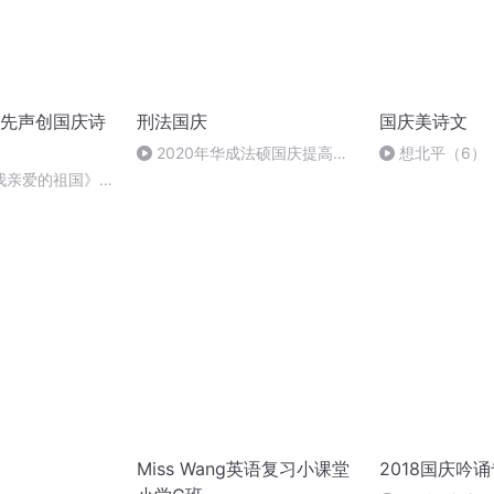
先声创国庆诗
刑法国庆
国庆美诗文
2020年华成法硕国庆提高班
想北平（6）
刑法陈 (26)
我亲爱的祖国》温
Miss Wang英语复习小课堂
2018国庆吟