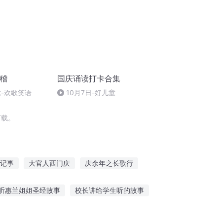
滑稽
国庆诵读打卡合集
达-欢歌笑语
10月7日-好儿童
下载。
记事
大官人西门庆
庆余年之长歌行
奇
庆余年之我叫王启年
重生西门庆
听惠兰姐姐圣经故事
校长讲给学生听的故事
曼最强故事免费听
听英语故事哪个软件好