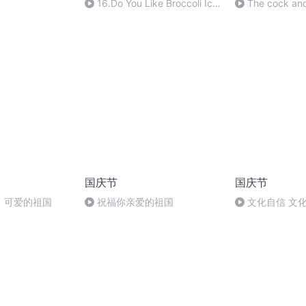
16.Do You Like Broccoli Ice
The cock and
Cream？
国庆节
国庆节
，可爱的祖国
祝福你亲爱的祖国
文化自信 文