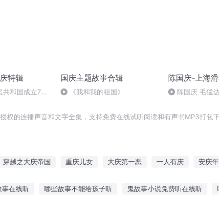
庆特辑
国庆主题故事合辑
陈国庆-上海
民共和国成立73
《我和我的祖国》
陈国庆 毛猛
场举行升国旗仪式
品授权的连播声音和文字全集，支持免费在线试听阅读和有声书MP3打包
穿越之大庆帝国
重庆儿女
大庆第一恶
一人有庆
安庆年
斗破之天庆焰火
庆之的野望
庆元纪年
水浒西门庆
庆云传
故事在线听
哪些故事不能给孩子听
鬼故事小说免费听在线听
故事怎么安慰他
孩子听故事重要性
听故事能刺激宝宝吗
奥特