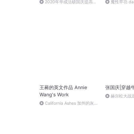
2020年华成法硕国庆提高班
魔性早功 da
法制史马志冰 (12)
王蕤的英文作品 Annie
张国庆|穿越
Wang's Work
赫尔松大战
突的关键之战
California Ashes 加州的灰烬
（7）