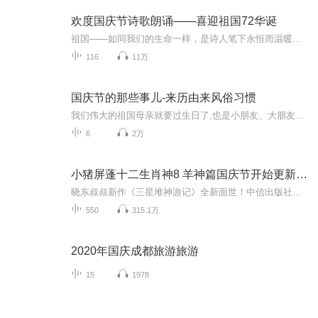
欢度国庆节诗歌朗诵——喜迎祖国72华诞
祖国——如同我们的生命一样，是诗人笔下永恒而温暖的主题。在祖国72周年华诞来临之际，特创建这个诗歌朗诵专辑，诵读经典爱国篇章，和大家一起歌颂祖国，向国庆的献礼！祝愿伟大的祖国繁荣富强，祝愿大家国庆节快乐，度过平安快乐的黄金周假期！
116
11万
国庆节的那些事儿-来历由来风俗习惯
我们伟大的祖国母亲就要过生日了,也是小朋友、大朋友们最喜欢的“国庆小长假”或说“黄金周”还有说”国庆7天乐”的，说法真是不一而足。那么“国庆节”是怎么来的？自古以来国庆节怎么庆贺？新中国国庆节的来历，以及新中国国庆节的庆贺方式又有哪些呢？ ...
6
2万
小猪屏蓬十二生肖神8 羊神篇国庆节开始更新啦！
晓东叔叔新作《三星堆神游记》全新面世！中信出版社出版！京东当当淘宝均有售！点蓝色字收听——《小猪屏蓬爆笑日记2024》《小猪屏蓬爆笑日记2》《小猪屏蓬爆笑日记1》让你笑得喘不上气！《我进故宫当富翁——小猪屏蓬故宫财商笔记》教你成为大富翁！《小...
550
315.1万
2020年国庆成都旅游旅游
15
1978