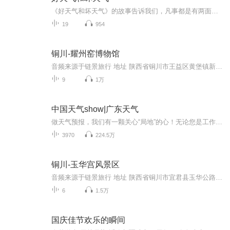
《好天气和坏天气》的故事告诉我们，凡事都是有两面性的，有好的一面，也有坏的一面，如果我们总是盯着事情坏的一面，那么我们就不会快乐。如果我们变化一下看问题的角度，把着眼点盯着事物好的一面看，那我们的烦恼就会减少很多。
19
954
铜川-耀州窑博物馆
音频来源于链景旅行 地址 陕西省铜川市王益区黄堡镇新村210国道旁 票价描述 暂无 开放时间 暂无 乘车信息 暂无
9
1万
中国天气show|广东天气
做天气预报，我们有一颗关心“局地”的心！无论您是工作生活在广东，还是出差旅游在广东，我们用更精准的落地、更精细的服务，为您的出行撑起一片艳阳天。
3970
224.5万
铜川-玉华宫风景区
音频来源于链景旅行 地址 陕西省铜川市宜君县玉华公路沟口附近 票价描述 暂无 开放时间 暂无 乘车信息 暂无
6
1.5万
国庆佳节欢乐的瞬间