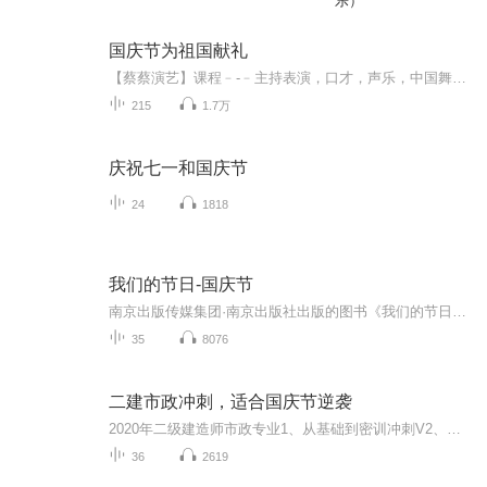
乐）
国庆节为祖国献礼
【蔡蔡演艺】课程﹣-﹣主持表演，口才，声乐，中国舞，民族舞。独特的小舞台，专业的录音棚，每一位同学都能成为优秀的小明星。独特的教学模式，轻松上课，快乐学习！知名主持人，舞蹈家，高级教师任职授课！江南总校：河沟街42号三楼 18545856430江北分校...
215
1.7万
庆祝七一和国庆节
24
1818
我们的节日-国庆节
南京出版传媒集团·南京出版社出版的图书《我们的节日》通过对中国节日文化和节日意义进行深度的挖掘，面向青少年群体构建独具特色的栏目内容，以此丰富春节、元宵节、清明节、端午节、七夕节、中秋节、重阳节等传统节日；六一节、教师节、国庆节等新兴节日的文化内涵和表现形式。促进青少年形成新的节日习俗，提升节日仪式感、认同感。音频作品由金陵朗读者联盟志愿者朗诵，南京音像出版社、金陵图书馆联合制作。
35
8076
二建市政冲刺，适合国庆节逆袭
2020年二级建造师市政专业1、从基础到密训冲刺V2、从精华课程到超压密押V3、0基础同步更新v4、持续更新到2020年考试V5、只要你跟着学让你一次稳拿证V6、渠道超压压题，超压三页纸等独家绝密压题!
36
2619