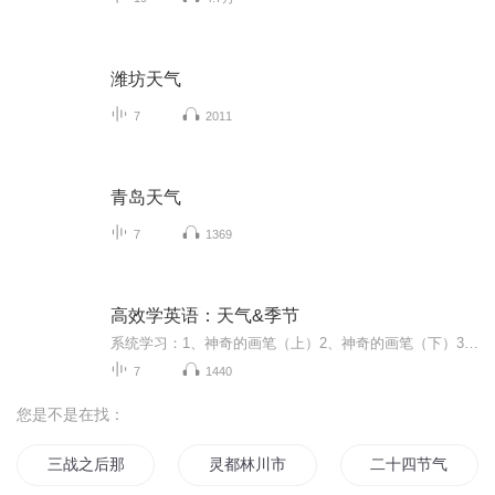
潍坊天气
7
2011
青岛天气
7
1369
高效学英语：天气&季节
系统学习：1、神奇的画笔（上）2、神奇的画笔（下）3、我想踢足球...
7
1440
您是不是在找：
三战之后那青铜剑上
灵都林川市
二十四节气战纪