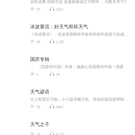
金秋送爽 层林尽染 适逢新疆成立70周年 ，乌鲁木齐于2025年9月23日迎来党中央和习大大带领的慰问团。新疆各族群众欢欣鼓舞，热烈欢迎。
27
1311
冰波童话：好天气和坏天气
《冰波童话》，冰波老师献给学龄前和低年级孩子的成长礼物《好天气和坏天气》精选二三十篇童话，涵盖爱、善良、互助、感恩等主题，并分别以冰波入选统编小学语文教材的作品为书名，旨在打造名家经典与课本作家之意。贴近教学要求，集知识性、艺术性、实用性于一身，被编入小学语文教材中。这些作品或呼唤亲情，或充满智慧，或体味友情，或感受成长，或温暖感人，或幽默风趣，从多个方面带给孩子爱与温情的启迪以及心灵与智慧的成长。...
26
1.2万
国庆专辑
《我爱你中国》作者：凝嫣心语我爱你中国！我爱你春天蓬勃的秧苗；我爱你秋日金黄的硕果。我爱你中国！我爱你青松气质，我爱你红梅品格！我爱你家乡的甜蔗好像乳汁滋润着我的心窝。我爱你中国，我要把最美的歌儿献给你，我的母亲我的祖国。我爱你中国，我爱...
1
78
天气谚语
古人智慧识万物，小小谚语藏天机。简短的谚语能帮助人们提前预测天气变化。
33
4447
天气之子
19
4.7万