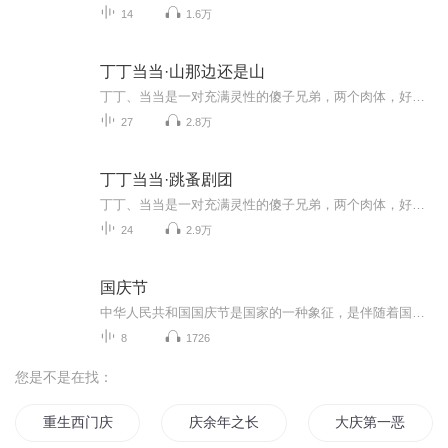
14
1.6万
丁丁当当·山那边还是山
丁丁、当当是一对充满灵性的傻子兄弟，两个肉体，好似一个灵魂。他们生活在一个常人无法理解的世界里。偶然的机会，他们跨入社会，和世俗世界发生这样那样的碰撞，演绎出或温馨或冷冽的故事。丁丁、当当不像造物主失手产出的“劣质品”，反而像是一对天使，用一种永远也不会被社会化过程”污染的天真、单纯和善良，反衬着人类各种灵魂的底色.........
27
2.8万
丁丁当当·跳蚤剧团
丁丁、当当是一对充满灵性的傻子兄弟，两个肉体，好似一个灵魂。他们生活在一个常人无法理解的世界里。偶然的机会，他们跨入社会，和世俗世界发生这样那样的碰撞，演绎出或温馨或冷冽的故事。丁丁、当当不像造物主失手产出的“劣质品”，反而像是一对天使，用一种永远也不会被社会化过程”污染的天真、单纯和善良，反衬着人类各种灵魂的底色.........
24
2.9万
国庆节
中华人民共和国国庆节是国家的一种象征，是伴随着国家的出现而出现的。让我们用诗歌朗诵歌颂祖国的繁荣富强，国泰民安。
8
1726
您是不是在找：
重生西门庆
庆余年之长歌行
大庆第一恶