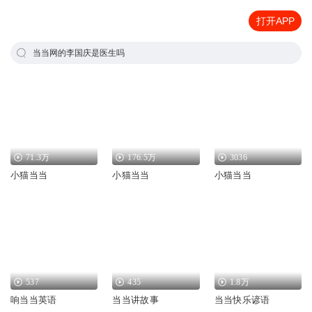
打开APP
当当网的李国庆是医生吗
71.3万
176.5万
3036
小猫当当
小猫当当
小猫当当
537
435
1.8万
响当当英语
当当讲故事
当当快乐谚语