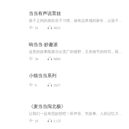
当当有声说育娃
孩子之间的差距在于习惯，做有边界感的家长，让孩子自运转。让孩子爱学习、提成绩、拿高分，让孩子爱社交、朋友多、会表达，让孩子情绪稳、不任性、不内耗，让孩子会自理、不依赖、不费妈。做不吼不叫的家长，培养自觉自律的孩子，激发孩子内在行动力，提...
31
4612
响当当·妙趣派
这里的故事既展示出宽广的视野，又有细节的特写，既有极其有趣的故事情节，又暗藏着起、承、转、合的节奏设计。加上声音的演绎，更加妙趣横生。
34
9894
小猫当当系列
9
2527
《麦当当闯北极》
让我们一起奇思妙想吧！听声音、学故事。人的记忆力会随着岁月的流逝而衰退，每天听一点，可以弥补记忆的不足，将曾经的人生经历和感悟录下来，也便于保存一份美好的回忆。
15
2.1万