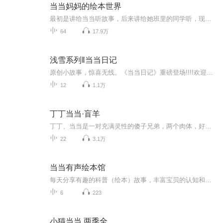
当当妈妈的绘本世界
最初是讲给当当听故事，后来讲给她班里的同学听，现在希望有更多的小朋友通过喜马拉雅能够认识并且喜爱绘本，从小就在心里种下爱的种子。
64
17.9万
浅雪系列‖当当日记
原创小故事，惊喜无线。《当当日记》重磅登场!!!!欢迎收听，淘气的当当在开学惹出了大事呢。期末的时候成绩如何？想了解更多，欢迎订阅好评当当日记，并收听哦⊙ω⊙
12
1.1万
丁丁当当·盲羊
丁丁、当当是一对充满灵性的傻子兄弟，两个肉体，好似一个灵魂。他们生活在一个常人无法理解的世界里。偶然的机会，他们跨入社会，和世俗世界发生这样那样的碰撞，演绎出或温馨或冷冽的故事。丁丁、当当不像造物主失手产出的“劣质品”，反而像是一对天使，用一种永远也不会被社会化过程”污染的天真、单纯和善良，反衬着人类各种灵魂的底色.........
22
3.1万
当当有声绘本馆
每天分享有趣的科普（绘本）故事，丰富宝贝的认知和见闻，陪伴宝贝快乐成长承蒙厚爱，谢谢你们的支持和关注
6
223
小猫当当 两季全