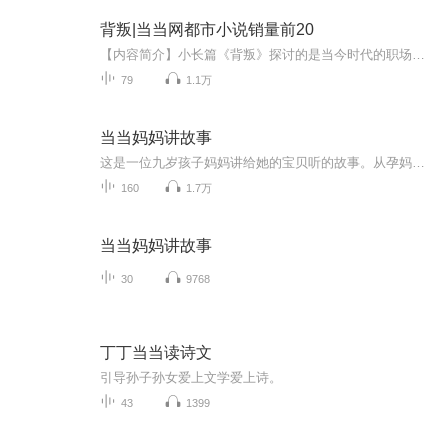
背叛|当当网都市小说销量前20
【内容简介】小长篇《背叛》探讨的是当今时代的职场伦理问题。 故事发生在2008年金融危机时的某外贸企业，北京总部老板周昂和青岛分公司老板夏静一反目，夏愤而辞职，决定另立山头、重头再来。周到青岛全面接管分公司。但此时因受金融危机影响，进出口...
79
1.1万
当当妈妈讲故事
这是一位九岁孩子妈妈讲给她的宝贝听的故事。从孕妈妈开始，宝宝就养成了每天在妈妈肚子里听故事的习惯。这位妈妈希望用心用爱去陪伴孩子成长。今天，她也非常愿意把这份爱与陪伴带给更多的妈妈宝贝。好故事每日更新，敬请关注！哦，对了，差点儿忘了一件事儿：账号内还有其他更多好故事等着和宝贝们一起分享！
160
1.7万
当当妈妈讲故事
30
9768
丁丁当当读诗文
引导孙子孙女爱上文学爱上诗。
43
1399