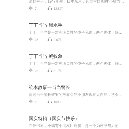
清野幸子，1947年生于日本东京，其自写自画的“小猫当当”系列是日本最受欢迎的幼儿绘本，现已出版20册，历经40多年畅销不衰，并被拍摄成了动画片。这个系列的故事是由我们飞象绘本App的专业平台主播为大家带来的，想听到更多的故事吗，快快打开手机上的应用市场，各大应用商店搜索【飞象绘本】即可听到更多免费，有趣的故事啦，你也可以和宝贝一起为喜爱的绘本配音哟！
7
12.8万
丁丁当当·黑水手
丁丁、当当是一对充满灵性的傻子兄弟，两个肉体，好似一个灵魂。他们生活在一个常人无法理解的世界里。偶然的机会，他们跨入社会，和世俗世界发生这样那样的碰撞，演绎出或温馨或冷冽的故事。丁丁、当当不像造物主失手产出的“劣质品”，反而像是一对天使，用一种永远也不会被社会化过程”污染的天真、单纯和善良，反衬着人类各种灵魂的底色.........
25
2.6万
丁丁当当·蚂蚁象
丁丁、当当是一对充满灵性的傻子兄弟，两个肉体，好似一个灵魂。他们生活在一个常人无法理解的世界里。偶然的机会，他们跨入社会，和世俗世界发生这样那样的碰撞，演绎出或温馨或冷冽的故事。丁丁、当当不像造物主失手产出的“劣质品”，反而像是一对天使，用一种永远也不会被社会化过程”污染的天真、单纯和善良，反衬着人类各种灵魂的底色.........
25
3.1万
绘本故事一当当警长
通过当当警长破案的故事引导小朋友观察大自然，学会分享，勇敢尝试，快乐生活等
18
1090
国庆特辑（国庆节快乐）
在评书界，小魏有个朋友叫刘鹏，是一个为评书努力的小伙子。在2021年国庆期间，他想弄个特辑，便烦劳我给他录个爱国题材的评书小段儿。这种事情，不是特殊情况，小魏一般不会拒绝，也就给其录了一个《鲁迅踢鬼》，等他传完，我再传到我的专辑里。另外，小...