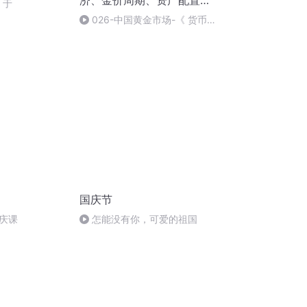
济、金价周期、资产配置、
、于
黄金定价逻辑
026-中国黄金市场-《 货币之
锚：黄金》
国庆节
庆课
怎能没有你，可爱的祖国