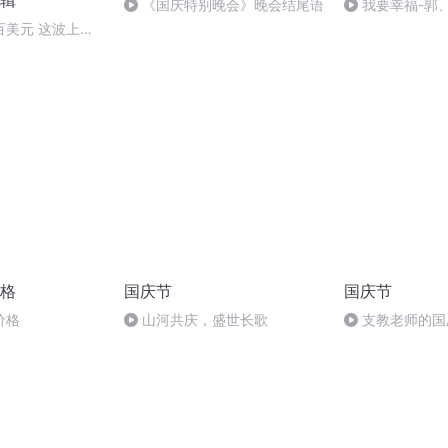
辑
《国庆特别晚会》晚会结尾语
我要幸福-郭
百美元 这波上涨
8.6
格
国庆节
国庆节
价格
山河共庆，盛世长歌
支教老师的国