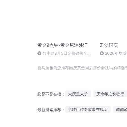
黄金9点钟-黄金原油外汇
刑法国庆
何小冰8月5日金价银价全涨
2020年华
了
刑法陈 (26)
喜马拉雅为您推荐国庆黄金周后房价会跌吗的精选
大庆皇太子
庆余年之长歌行
您是不是在找：
首富从物价暴跌一百倍开始
卡哇伊传奇故事在线听
酷酷
最新搜索推荐：
庆阳成长手札
跌落异空间
听小梦红帽的故事在线听
讲