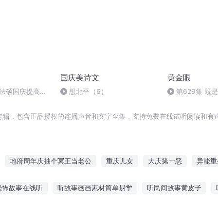
国庆美诗文
黄金眼
成法硕国庆提高班
想北平（6）
第629集 既
（大结局）
专辑，包含正品授权的连播声音和文字全集，支持免费在线试听阅读和有声
地府周年庆抽个冥王当老公
重庆儿女
大庆第一恶
异能重
植物大战僵尸系列之十一周年庆
穿越之大庆帝国
小人物的跌宕人
恐怖故事在线听
听故事画画素材简单易学
听民间故事黄皮子
一人有庆
跌落人间
重生西门庆
故事可以听的
晚上可以听什么睡前故事
魔法森林故事在线听