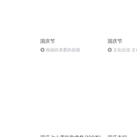
国庆节
国庆节
祝福你亲爱的祖国
文化自信 文