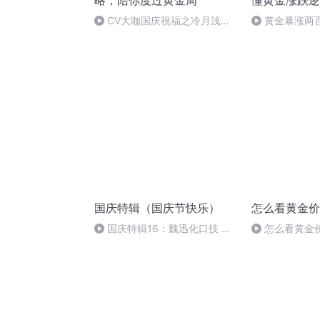
略，陪你度过黄金周
懂黄金涨跌逻
CV大咖国庆祝福之冷月浅浅
黄金暴涨两
篇
走完了么2026.
国庆特辑（国庆节快乐）
怎么看黄金价
国庆特辑16：魏迅化口技 二
怎么看黄金
胡 东方红+一般唱法和原生态