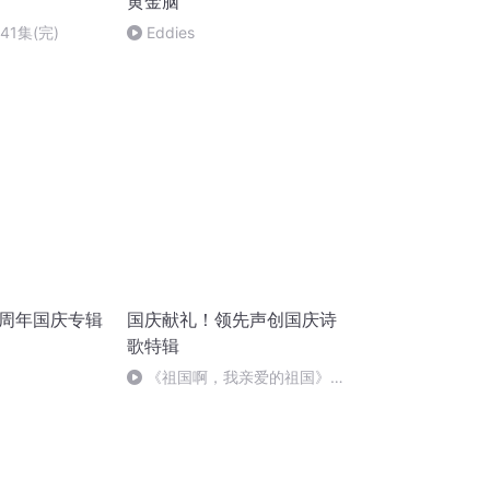
黄金脑
41集(完)
Eddies
十周年国庆专辑
国庆献礼！领先声创国庆诗
歌特辑
《祖国啊，我亲爱的祖国》温
婉