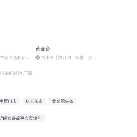
黄金台
是告别又是开始
结束语【求订阅、分享、月票
支持哦~】
书MP3打包下载。
生西门庆
庆云传奇
黄金周头条
生
普天同庆
嘉庆皇帝
跌落凡尘女
听闺女讲故事文案短句
猩猩来了故事在线听
小学年级听的故事