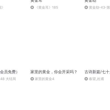
黄金耳
黄金劫
国》
《黄金耳》185
黄金劫-43-第
会员免费）
家里的黄金，你会开采吗？
古诗新篇/七
48 大结局
家里的黄金4
春望_杜甫