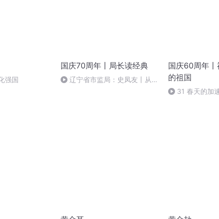
国庆70周年丨局长读经典
国庆60周年
的祖国
化强国
辽宁省市监局：史凤友丨从严
治党
31 春天的加