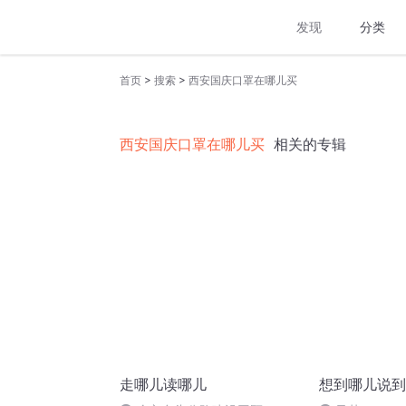
发现
分类
>
>
首页
搜索
西安国庆口罩在哪儿买
西安国庆口罩在哪儿买
相关的专辑
走哪儿读哪儿
想到哪儿说到