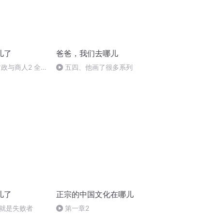
儿了
爸爸，我们去哪儿
政与商人2 全
五四、他画了很多系列
儿了
正宗的中国文化在哪儿
就是失败者
第一章2