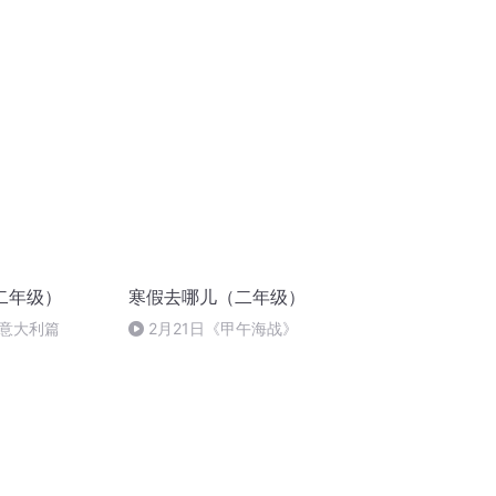
二年级）
寒假去哪儿（二年级）
意大利篇
2月21日《甲午海战》