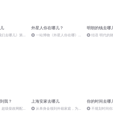
儿
外星人你在哪儿？
明朝的钱去哪
我们去哪儿》第九
一站博物《外星人你在哪》 |
结语 明代的财
第一章：独特的地球
书完
到我？
上海安家去哪儿
你的时间去哪
】超级柴政网配
从单身金领到外籍家庭，为什
不规划时间你