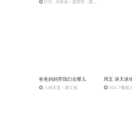
20周年庆
D12，水富县～昆明市，第一
次长途高速，舒服
爸爸妈妈带我们去哪儿
周五 谈天谈
人间天堂 - 浙江省
VOL.7魔