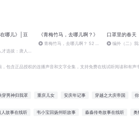
在哪儿》│豆
《青梅竹马，去哪儿啊？》
口罩里的春天
青梅竹马，去哪儿啊？ 52 大
编外（二）我
结局 婚后的甜蜜2
人才选拔：唐人的
辑，包含正品授权的连播声音和文字全集，支持免费在线试听阅读和有声书
快穿男神归我罩
重庆儿女
安庆年记事
穿越之大庆帝国
你
这男的我买了
买个女人不乖晚安小逃妻
一人有庆
重生房子
追人故事在线听
韦小宝回扬州听故事
淼淼传奇故事在线听
奥
罩着
月老罩着我
大庆皇太子
童话故事睡前故事
给宝宝听故事和儿歌
听恐怖故事沙雕动画