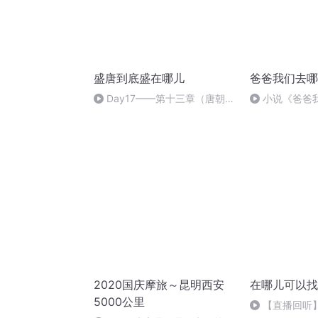
盛唐到底盛在哪儿
爸爸我们去哪
Day17——第十三章（唐朝之
小说《爸爸
美:唐朝人的审美观）下
集（终）
2020国庆摩旅～昆明西安
在哪儿可以找
5000公里
【直播回听