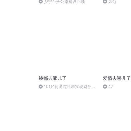
乡宁台头公路建设回顾
风范
钱都去哪儿了
爱情去哪儿了
101如何通过社群实现财务自
47
由