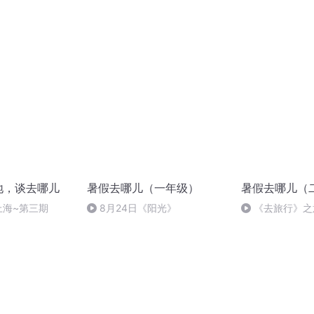
么上海的高端人士都喜欢住在这
个社区？
地，谈去哪儿
暑假去哪儿（一年级）
暑假去哪儿（
都上海~第三期
8月24日《阳光》
《去旅行》之