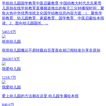
学前幼儿园国学教育中医启蒙教育 中国幼教大时代北京果雪
儿原创在线学前教育直播频道推出的每天三分钟播报时间，聚
焦火热中华优秀传统文化国学幼教信息内容方面：1、聚焦学
前教育、幼儿园教育、家庭教育、国学教育、中医启蒙绘本阅
读。2、面向幼儿园园长、...
546
3.9万
班班幼儿园
班班幼儿园搬运不易转载自百度喜欢就订阅转发分享非原创
384
307.9万
我爱幼儿园
12
18.7万
我爱幼儿园
爱上幼儿园的方法都在这里 幼儿园专属绘本馆
8
46.6万