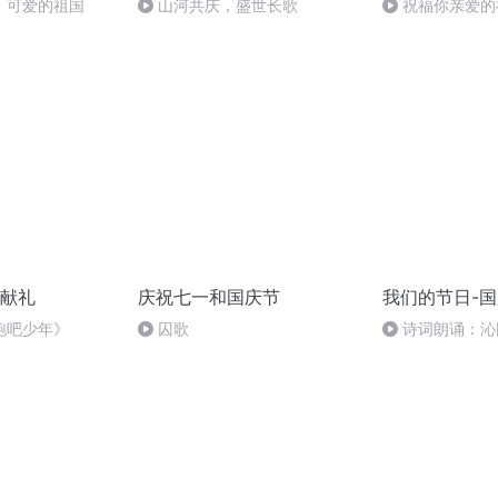
，可爱的祖国
山河共庆，盛世长歌
祝福你亲爱的
献礼
庆祝七一和国庆节
我们的节日-
跑吧少年》
囚歌
诗词朗诵：沁
读者：张继军