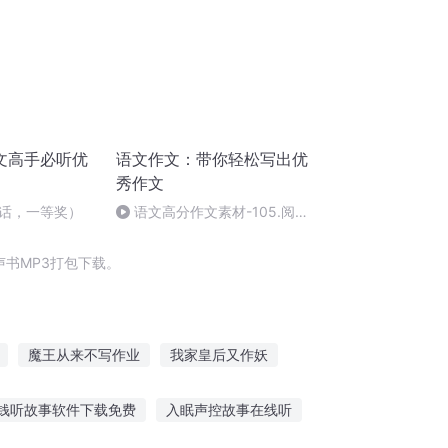
文高手必听优
语文作文：带你轻松写出优
秀作文
话，一等奖）
语文高分作文素材-105.阅读
一定会增强孩子想象力
书MP3打包下载。
魔王从来不写作业
我家皇后又作妖
成神
冷王作妃
超能作者
钱听故事软件下载免费
入眠声控故事在线听