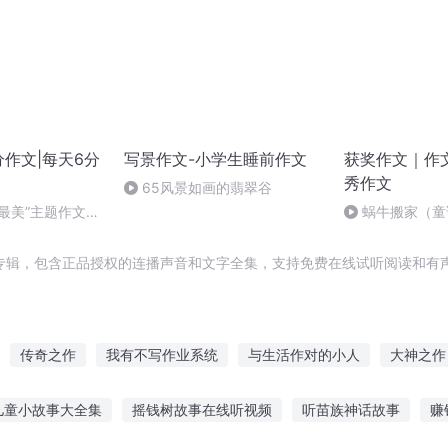
分作文|每天6分
写景作文-小学生睡前作文
获奖作文｜作
秀作文
65风景如画的翡翠谷
最美”主题作文写
蜗牛搬家（童
专辑，包含正品授权的连播声音和文字全集，支持免费在线试听阅读和有声
传奇之作
我有不写作业系统
与生活作对的小人
大神之作
狂
作者游记之穿越
重生美女作家
仙山我作主
都市之写作
儿童小故事大全集
摇钱树故事在线听视频
听苗族神话故事
赚
小学生作文
一人梦想会写作的人