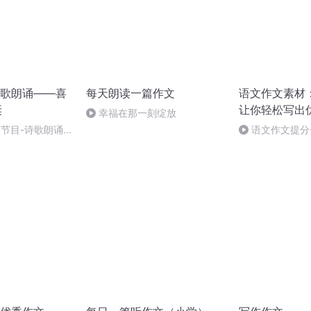
歌朗诵——喜
每天朗读一篇作文
语文作文素材
诞
让你轻松写出
幸福在那一刻绽放
别节目-诗歌朗诵-
语文作文提分-
袖口，晚风洒满