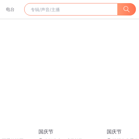
电台
国庆节
国庆节