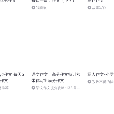
优秀作文
每日一篇听作文（小学）
写作作文
我喜欢
故事写作
步作文|每天5
语文作文：高分作文特训营
写人作文-小
作文
带你写出满分作文
孜孜不倦的徐
材推荐
语文作文提分攻略-132.鲁
迅：我真没晒娃的意思，记录生
活而已