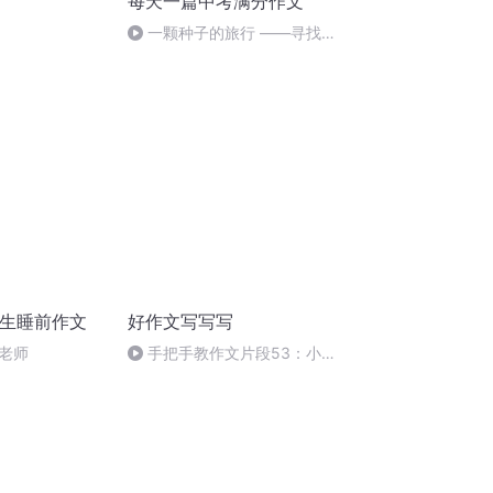
每天一篇中考满分作文
一颗种子的旅行 ——寻找生
命的意义（2024.8.25）
学生睡前作文
好作文写写写
老师
手把手教作文片段53：小改
动带来大变化