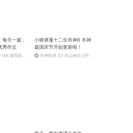
：每天一篇，
小猪屏蓬十二生肖神8 羊神
优秀作文
篇国庆节开始更新啦！
186.黄昏装在
羊神祭酒 53 羊山神廿三护祭
双肩
坛 敬天地白泽做祭酒（4）