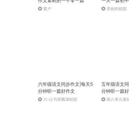
作文素材的一千零一篇
一天一篇初中
窗户
美丽的校园
六年级语文同步作文|每天5
五年级语文同
分钟听一篇好作文
分钟听一篇好
六-让书香飘满校园
第八单元素