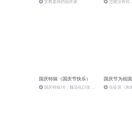
支教老师的国庆课
怎能没有你
国庆特辑（国庆节快乐）
国庆节为祖国
国庆特辑16：魏迅化口技 二
岳钲淇《奔
胡 东方红+一般唱法和原生态