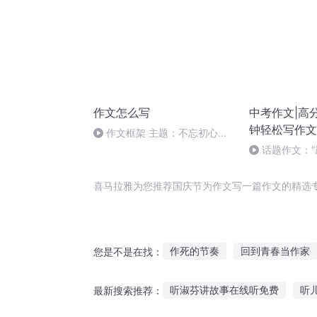
作文怎么写
中考作文|高
钟轻松写作文
作文框架 主题：不忘初心，
砥砺前行
话题作文：”
作攻略（2）
喜马拉雅为您推荐国庆节为作文写一篇作文的精选
作死的节奏
回到青春当作家
您是不是在找：
写作龙套念作魔王
写作新人
听淑芬讲故事在线听免费
听
最新搜索推荐：
小人物的大作为
横空写作