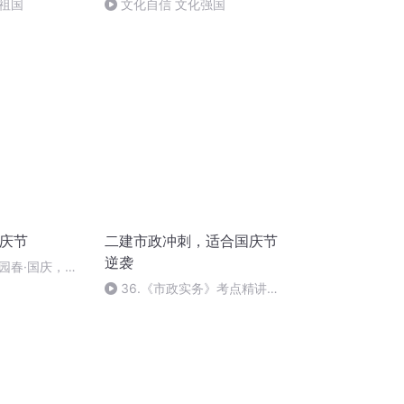
祖国
文化自信 文化强国
国庆节
二建市政冲刺，适合国庆节
逆袭
园春·国庆，朗
36.《市政实务》考点精讲第
36节课_2020926212025