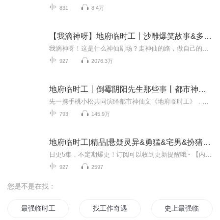
831
8.4万
【我滴神呀】地府临时工丨沙雕爆笑故事&多人有声剧丨地府系列
我滴神呀！这是什么神仙剧场？走神仙的路，做自己的神，喜马原创爆笑剧场，惊喜上线！点我听全部！！每天上午8点更新，每天3更。订阅可以看到每日更新哦！内容简介吴迪：大学肄业，家境寒的不能再寒，变卖家产为父看病结果最后人财两空，不得已摆摊看卦，...
927
2076.3万
地府临时工丨倒霉阴阳先生那些事丨都市神仙爆笑爽文
先一携手桃小松共同演绎都市神仙文《地府临时工》，精品双播强烈来袭！会员免费收听，前30集免费听！每天下午18点，日更3集，不定时爆更！————————————————————————————————阴差是掌管人死亡后的鬼魂，行走于阳间与阴间。...
793
145.9万
地府临时工|精品|悬疑灵异&勇猛&宅男&扮猪吃虎&赚钱
日更5集，不定期爆更！订阅可以收到更新提醒哦~ 【内容简介】 在阴气环绕的平凡生活中，吴迪意外揭开了家族的秘密——他能看见鬼怪。命运的转折点出现在一次偶然的招募，地狱马面罗刹看中了他的特殊能力，将他纳入地府临时差役的行列。从此，吴迪踏上了与...
927
2597
您是不是在找：
最强临时工
找工作奇遇记
史上最强临时工