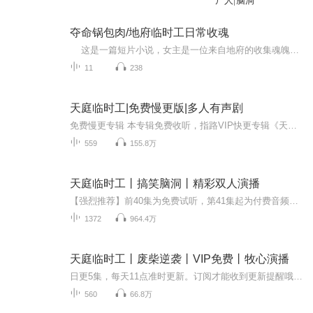
尸人|脑洞
夺命锅包肉/地府临时工日常收魂
这是一篇短片小说，女主是一位来自地府的收集魂魄的临时工，会把丢失了身体的魂魄收到手机上的 《黄泉贴吧APP》里。而这个锅包肉就是导致人死的原因，吃完之后，人就只会剩下魂魄。 女主发现了这个锅包肉不正常，收了个魂，就此展开帮助这个...
11
238
天庭临时工|免费慢更版|多人有声剧
免费慢更专辑 本专辑免费收听，指路VIP快更专辑《天庭临时工》（VIP快更版），提前解锁更多声音条，精彩快人一步，点击此处收听！【内容简介】仙人求我办事，大佬给我倒茶，男神任我践踏。泡妞，我人见人爱；下毒，我百毒不侵；打架，我高手寂寞；炫富，...
559
155.8万
天庭临时工丨搞笑脑洞丨精彩双人演播
【强烈推荐】前40集为免费试听，第41集起为付费音频，新品推广期可免费试听。0.2元/集，会员免费收听；【内容介绍】因为一群神仙不可告人的原因，杜晨被选为了天庭的临时工。他要负责帮很多神仙的忙，但忙不是白帮的。他帮蟠桃施肥，就成亿万富翁了。他帮...
1372
964.4万
天庭临时工丨废柴逆袭丨VIP免费丨牧心演播
日更5集，每天11点准时更新。订阅才能收到更新提醒哦！ 播放量每破一百万，永久加更1集！【内容简介】仙人求我办事，大佬给我倒茶，男神任我践踏。泡妞，我人见人爱；下毒，我百毒不侵；打架，我高手寂寞；炫富，我点石成金…我是天庭第一临时工，工作内容...
560
66.8万