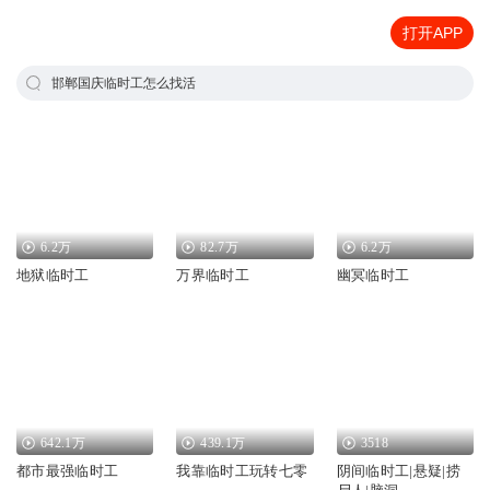
打开APP
邯郸国庆临时工怎么找活
6.2万
82.7万
6.2万
地狱临时工
万界临时工
幽冥临时工
642.1万
439.1万
3518
都市最强临时工
我靠临时工玩转七零
阴间临时工|悬疑|捞