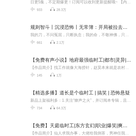
日更5集，不定期爆更！订阅可以收到更新提醒哦~ 【内容简介】 在繁华都市的一隅，陈秋，一个农家子弟，好不容易挤进顶尖学府的大门，却陷入求职无门的困局。命运的转折发生在一次不可思议的邂逅——他被天庭临时征召，成为凡尘与仙界的桥梁。借天庭之秘土...
933
28.3万
规则智斗丨沉浸恐怖丨无常簿：开局被拉去当阴司临时工
我的刀，不问冤屈，只断执念；我的命，不敬神佛，只酬至亲。 听“鬼眼”辰天宇如何行走阴阳，以残躯为火，焚尽诸般恶孽，上演一部极限救赎的黑暗史诗。别回头，你身后三尺，跟着东西。我叫辰天宇，一个能看到“它们”的普通人。街角无面徘徊的白影，午夜镜...
661
2.1万
【免费有声小说】地府最强临时工|都市|灵异|AI专辑
【作品简介】找工作就像大海捞针，赵昊本来就是农村出来的孩子，因为找不到工作，过着穷困潦倒的日子。偶然间却收到了一份不同工作，赢了人生的逆袭。“老黑，我想请个假。”“可以，一天减一年寿命！”……...【作者简介】國玉
145
1万
【精选多播】道长是个临时工 | 搞笑 | 恐怖悬疑
新品上架福利多：1.关注“燎声之火”，并订阅本专辑，且满分评价专辑可领取1元红包；2.每收听一小时，可获0.5元红包，封顶8小时。完成后请call我哦:kunbaoer622凭截图可完成领取，感谢小耳朵们的支持~
734
64.3万
【免费】天庭临时工|东方玄幻|职业|爆笑|爽文|AI专辑
【作品简介】仙人求我办事，大佬给我倒茶，男神任我践踏。泡妞，我人见人爱；下毒，我百毒不侵；打架，我高手寂寞；炫富，我点石成金…我是天庭第一临时工，工作内容，惹桃花……【作者简介】我咬月亮AI专辑，全集免费，欢迎收听，订阅可以收到更新提示～