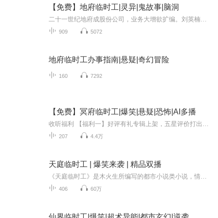
【免费】地府临时工|灵异|鬼故事|脑洞
二十一世纪地府成股份公司，业务大增欲扩编。刘英楠具半鬼体被选中，任外联部经理。他阳间是女浴池老板，因特殊体质与传说受关注。其需劝导冤魂归位，还有机会继承遗产，开启奇幻工作之旅。
909
5072
地府临时工办事指南|悬疑|奇幻冒险
160
7292
【免费】冥府临时工|爆笑|悬疑|恐怖|AI多播
收听福利 【福利一】好评有礼专辑上架，五星评价打出优质评价标签，并带有“已收听90%”标志的听友，送现金红包1元。后台关注私信领取~注：截至到8月8日，累计限前88名。【福利二】百张月票召集令【福利三】点赞、评论+收听，截至8月8日，每周收听榜前三名...
207
4.4万
天庭临时工 | 爆笑来袭 | 精品双播
《天庭临时工》是木火生所编写的都市小说类小说，情节跌宕起伏，精彩不断~ 内容简介：我叫李政久，今年23岁，在一次纠纷中被一个道士骗去给天庭当临时工，从此开始了光怪陆离的生活，女鬼、女妖、女神仙接踵而来……作者：木火生
406
60万
仙界临时工|爆笑|超术异能|都市玄幻|逆袭