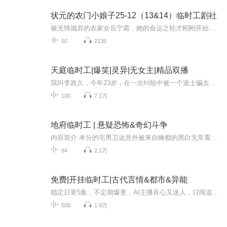
状元的农门小娘子25-12（13&14）临时工剧社
被无情抛弃的农家女岳宁霜，她的命运之轮才刚刚开始转动!这是一部融合了穿越、重生、奋斗、浪漫元素的有声小说巨作。现代女强人穿越古代，面对家徒四壁的困境和被退婚的耻辱，岳宁霜巧使计谋让痞子齐汉将她买下，她成了痞子相公的媳妇儿。从此以后，种田宅...
50
2136
天庭临时工|爆笑|灵异|无女主|精品双播
我叫李政久，今年23岁，在一次纠纷中被一个道士骗去给天庭当临时工，从此开始了光怪陆离的生活，女鬼、女妖、女神仙接踵而来……
100
7.1万
地府临时工 | 悬疑恐怖&奇幻斗争
内容简介 本分的宅男卫远意外被来自幽都的黑白无常看中，软硬兼施下被逼聘用为地府临时工，主要职责是充当捉鬼时的诱饵。在这份怎么瞧都九死一生的兼职面前，且看卫远是如何从懦弱走向坚强，从逃避变为迎击。与黑白无常组成强大的铁三角，血战八方。与鬼...
94
2.1万
免费|开挂临时工|古代言情&都市&异能
稳定日更5集，不定期爆更，AI主播良心又迷人，订阅追更不迷路！ 【内容简介】 孤儿男神临时工，一路开挂赢人生！古怪女神脾气怪，降服男神护夫狂！ 【作者介绍】 作者：魔珏
508
1.9万