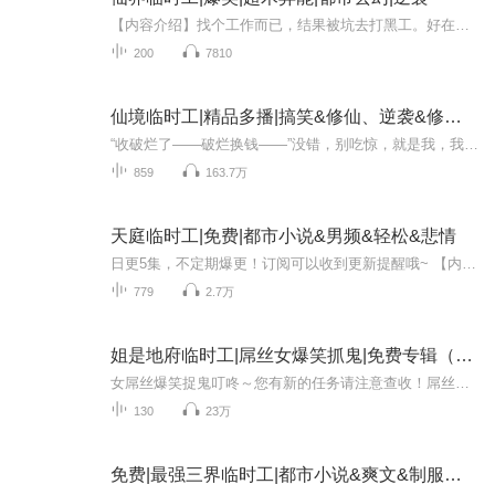
【内容介绍】找个工作而已，结果被坑去打黑工。好在黑心老板不限制自由。只是，如果完不成任务的话，下场会很惨。【作者介绍】遇去【主播介绍】旁白-男播-北海、女播-咕姬鹿【强烈推荐】前30集为免费试听，第31集起为付费音频，0.2元/集，会员免费收听；日...
200
7810
仙境临时工|精品多播|搞笑&修仙、逆袭&修炼种田
“收破烂了——破烂换钱——”没错，别吃惊，就是我，我叫陈松，我在收破烂。你说我看着不像收破烂的？那你说我看着像干啥的？文员？白领？老板？也对也不对。我白天做秘书，晚上收破烂。你问我都收啥？那可多了去了，什么过了期的仙丹啊，过时的秘籍啊，...
859
163.7万
天庭临时工|免费|都市小说&男频&轻松&悲情
日更5集，不定期爆更！订阅可以收到更新提醒哦~ 【内容简介】 在神秘的三界安全观察汇报处，年轻人李政久找到了他梦寐以求的意义与金钱并存的工作。与老板卡斯特罗和同事成才一起，他接受各种棘手委托，运用非凡手段助人解困。首战即帮助设计师张先生揪出...
779
2.7万
姐是地府临时工|屌丝女爆笑抓鬼|免费专辑（完结）
女屌丝爆笑捉鬼叮咚～您有新的任务请注意查收！屌丝女白小波，亲爹走了却给她留下80万巨额欠债，不得已出任地府临时工，后来不光胆儿肥了，下限也低了，三观也刷新了，连对象都找到了。谁说阴界不好混，姐这不混的挺好嘛！不唠了，来任务了。
130
23万
免费|最强三界临时工|都市小说&爽文&制服情缘