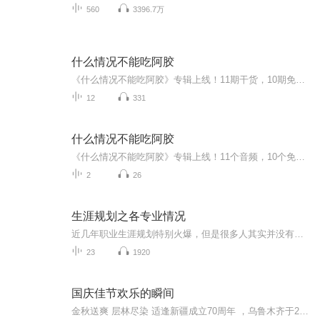
560
3396.7万
什么情况不能吃阿胶
《什么情况不能吃阿胶》专辑上线！11期干货，10期免费，带你避坑阿胶食用雷区。免费期涵盖10大禁忌场景，系统梳理，防坑指南。付费期《什么情况不能吃阿胶》深度解析，10篇精华文章重组，揭秘阿胶食用红线。中医爱好者、健康管理者必听，避坑不踩雷，科学...
12
331
什么情况不能吃阿胶
《什么情况不能吃阿胶》专辑上线！11个音频，10个免费，1个付费，带你彻底搞懂阿胶食用禁忌。免费音频系统梳理10大不能吃的情况，付费音频深度剖析，10篇精华文章组合，让你避坑不踩雷。中医爱好者、阿胶控必备，轻松get阿胶食用指南，健康生活不翻车！
2
26
生涯规划之各专业情况
近几年职业生涯规划特别火爆，但是很多人其实并没有抓住职业生涯规划的核心。高中生想的是人生不应该是一片旷野吗？为什么要早早地就给自己设计一条弯弯曲曲的小路？家长想的是~我们的父辈是干一行爱一行，根本不用考虑这些问题。而现在的年轻人们是干一行...
23
1920
国庆佳节欢乐的瞬间
金秋送爽 层林尽染 适逢新疆成立70周年 ，乌鲁木齐于2025年9月23日迎来党中央和习大大带领的慰问团。新疆各族群众欢欣鼓舞，热烈欢迎。