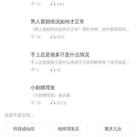
27
1311
男人晨勃情况如何才正常
《男人晨勃情况如何才正常》系列专辑，由中医西医结合的医学专家撰写，教你掌握晨勃健康标准。健康管理师认证作者，以幽默风趣的语言，深入浅出解析男性生理现象。告别疑惑，轻松掌握晨勃真相，让你成为健康达人！快来一探究竟吧！男人必看 健康生活
31
2072
手上总是很多汗是什么情况
手上总是很多汗是什么情况手汗多到能养鱼？这可能是身体在给你发求救信号 握个手像刚洗完没擦，手机屏幕解锁十次失败九次，写字时纸张能浸出地图轮廓...这年头谁还没遇到过几个"水手"朋友？但您可能不知道，那些总在裤子上擦手心的尴尬时刻，其实是身体...
2
55
小刺猬理发
《小刺猬理发》鲁兵著
20
27.7万
您是不是在找：
待我成仙结发可好
地狱理发店
重庆儿女