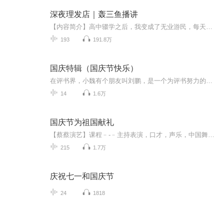
深夜理发店｜轰三鱼播讲
【内容简介】高中辍学之后，我变成了无业游民，每天玩玩游戏，看看电影，无所事事！爸妈看我这样下去也不是个办法，就托人给我找了一个工作，让我跟人去学理发，这好歹也是一门手艺，学好了娶妻生子，养家糊口都不成问题，我欣然接受了！但是，来了没几天...
193
191.8万
国庆特辑（国庆节快乐）
在评书界，小魏有个朋友叫刘鹏，是一个为评书努力的小伙子。在2021年国庆期间，他想弄个特辑，便烦劳我给他录个爱国题材的评书小段儿。这种事情，不是特殊情况，小魏一般不会拒绝，也就给其录了一个《鲁迅踢鬼》，等他传完，我再传到我的专辑里。另外，小...
14
1.6万
国庆节为祖国献礼
【蔡蔡演艺】课程﹣-﹣主持表演，口才，声乐，中国舞，民族舞。独特的小舞台，专业的录音棚，每一位同学都能成为优秀的小明星。独特的教学模式，轻松上课，快乐学习！知名主持人，舞蹈家，高级教师任职授课！江南总校：河沟街42号三楼 18545856430江北分校...
215
1.7万
庆祝七一和国庆节
24
1818