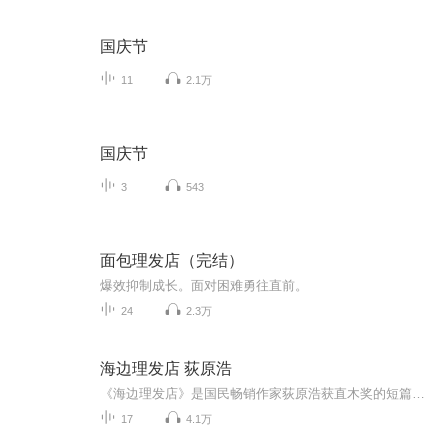
国庆节
11
2.1万
国庆节
3
543
面包理发店（完结）
爆效抑制成长。面对困难勇往直前。
24
2.3万
海边理发店 荻原浩
《海边理发店》是国民畅销作家荻原浩获直木奖的短篇小说集。一家原本顾客如织的理发店，不知为何从市中心搬来了这僻静的海边，只有店主一个人在打理。人们怀着不为人知的秘密到来。店主一边理发，一边为你讲述顾客们留下的故事。在结婚前打算鼓起勇气见见...
17
4.1万