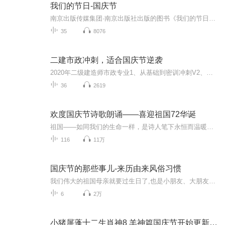
我们的节日-国庆节
南京出版传媒集团·南京出版社出版的图书《我们的节日》通过对中国节日文化和节日意义进行深度的挖掘，面向青少年群体构建独具特色的栏目内容，以此丰富春节、元宵节、清明节、端午节、七夕节、中秋节、重阳节等传统节日；六一节、教师节、国庆节等新兴节日的文化内涵和表现形式。促进青少年形成新的节日习俗，提升节日仪式感、认同感。音频作品由金陵朗读者联盟志愿者朗诵，南京音像出版社、金陵图书馆联合制作。
35
8076
二建市政冲刺，适合国庆节逆袭
2020年二级建造师市政专业1、从基础到密训冲刺V2、从精华课程到超压密押V3、0基础同步更新v4、持续更新到2020年考试V5、只要你跟着学让你一次稳拿证V6、渠道超压压题，超压三页纸等独家绝密压题!
36
2619
欢度国庆节诗歌朗诵——喜迎祖国72华诞
祖国——如同我们的生命一样，是诗人笔下永恒而温暖的主题。在祖国72周年华诞来临之际，特创建这个诗歌朗诵专辑，诵读经典爱国篇章，和大家一起歌颂祖国，向国庆的献礼！祝愿伟大的祖国繁荣富强，祝愿大家国庆节快乐，度过平安快乐的黄金周假期！
116
11万
国庆节的那些事儿-来历由来风俗习惯
我们伟大的祖国母亲就要过生日了,也是小朋友、大朋友们最喜欢的“国庆小长假”或说“黄金周”还有说”国庆7天乐”的，说法真是不一而足。那么“国庆节”是怎么来的？自古以来国庆节怎么庆贺？新中国国庆节的来历，以及新中国国庆节的庆贺方式又有哪些呢？ ...
6
2万
小猪屏蓬十二生肖神8 羊神篇国庆节开始更新啦！