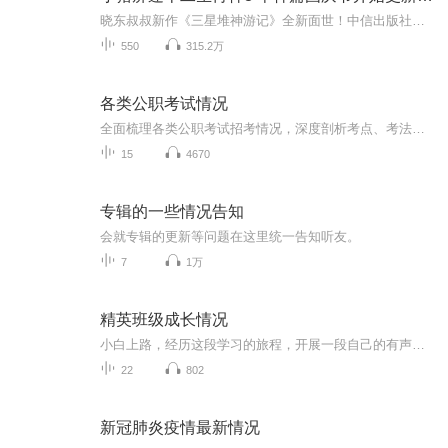
晓东叔叔新作《三星堆神游记》全新面世！中信出版社出版！京东当当淘宝均有售！点蓝色字收听——《小猪屏蓬爆笑日记2024》《小猪屏蓬爆笑日记2》《小猪屏蓬爆笑日记1》让你笑得喘不上气！《我进故宫当富翁——小猪屏蓬故宫财商笔记》教你成为大富翁！《小...
550
315.2万
各类公职考试情况
全面梳理各类公职考试招考情况，深度剖析考点、考法，中公教育老师带你高效学习、科学备考。
15
4670
专辑的一些情况告知
会就专辑的更新等问题在这里统一告知听友。
7
1万
精英班级成长情况
小白上路，经历这段学习的旅程，开展一段自己的有声之路
22
802
新冠肺炎疫情最新情况