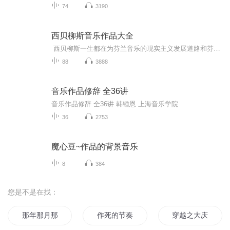
74
3190
西贝柳斯音乐作品大全
西贝柳斯一生都在为芬兰音乐的现实主义发展道路和芬兰音乐的民族独特性努力不懈，他的音乐作品体裁多样，题材广泛，凝聚着炽热的爱国主义感情和浓厚的民族特色，这些反映芬兰民族精神的音乐作品奠定了他作为世界作曲家的地位，并在世界音乐文化史上起了...
88
3888
音乐作品修辞 全36讲
音乐作品修辞 全36讲 韩锺恩 上海音乐学院
36
2753
魔心豆~作品的背景音乐
8
384
您是不是在找：
那年那月那时节
作死的节奏
穿越之大庆帝国