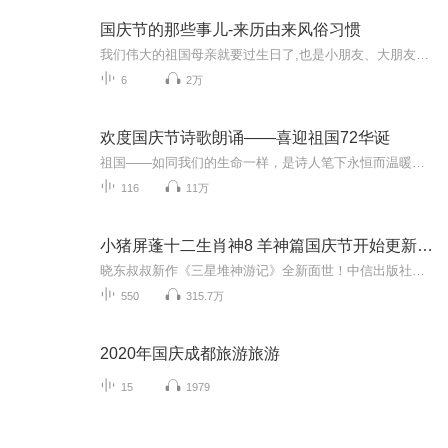
国庆节的那些事儿-来历由来风俗习惯
我们伟大的祖国母亲就要过生日了,也是小朋友、大朋友们最喜欢的“国庆小长假”或说“黄金周”还有说”国庆7天乐”的，说法真是不一而足。那么“国庆节”是怎么来的？自古以来国庆节怎么庆贺？新中国国庆节的来历，以及新中国国庆节的庆贺方式又有哪些呢？ ...
6
2万
欢度国庆节诗歌朗诵——喜迎祖国72华诞
祖国——如同我们的生命一样，是诗人笔下永恒而温暖的主题。在祖国72周年华诞来临之际，特创建这个诗歌朗诵专辑，诵读经典爱国篇章，和大家一起歌颂祖国，向国庆的献礼！祝愿伟大的祖国繁荣富强，祝愿大家国庆节快乐，度过平安快乐的黄金周假期！
116
11万
小猪屏蓬十二生肖神8 羊神篇国庆节开始更新啦！
晓东叔叔新作《三星堆神游记》全新面世！中信出版社出版！京东当当淘宝均有售！点蓝色字收听——《小猪屏蓬爆笑日记2024》《小猪屏蓬爆笑日记2》《小猪屏蓬爆笑日记1》让你笑得喘不上气！《我进故宫当富翁——小猪屏蓬故宫财商笔记》教你成为大富翁！《小...
550
315.7万
2020年国庆成都旅游旅游
15
1979