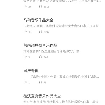
金秋送爽 层林尽染 适逢新疆成立70周年 ，乌鲁木齐于2025年9月23日迎来党中央和习大大带领的慰问团。新疆各族群众欢欣鼓舞，热烈欢迎。
27
1311
马勒音乐作品大全
古斯塔夫·马勒，奥地利-波希米亚犹太裔作曲家、指挥家。作为作曲家，他是19世纪德奥传统和20世纪早期的现代主义音乐之间承前启后的桥梁。马勒之后，十二音和无调性音乐等先锋理念崛起，传统调性音乐的辉煌时代走向终结。
43
2107
颜丙翔原创音乐作品
沐浴在爱的阳光里原创音乐带给你安宁 快...
5
746
国庆专辑
《我爱你中国》作者：凝嫣心语我爱你中国！我爱你春天蓬勃的秧苗；我爱你秋日金黄的硕果。我爱你中国！我爱你青松气质，我爱你红梅品格！我爱你家乡的甜蔗好像乳汁滋润着我的心窝。我爱你中国，我要把最美的歌儿献给你，我的母亲我的祖国。我爱你中国，我爱...
1
78
德沃夏克音乐作品大全
安东宁·利奥波德·德沃扎克，捷克民族乐派作曲家。其追随着浪漫主义时期民族主义者的典范贝德里赫·斯美塔那，德沃扎克经常在他的作品中使用摩拉维亚和他的故乡波希米亚的民谣音乐的旋律及其他方面。德沃夏克自己的风格经常被描述为“吸收了民歌的影响并...