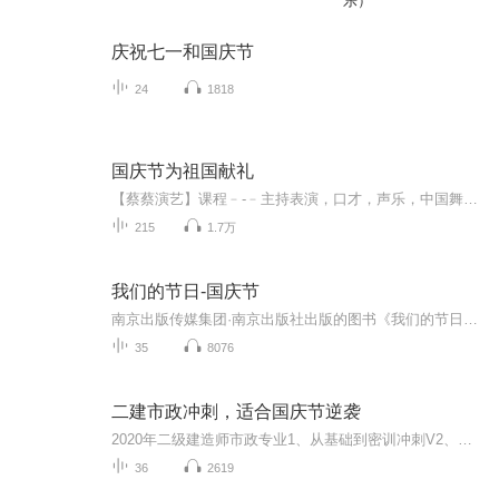
乐）
庆祝七一和国庆节
24
1818
国庆节为祖国献礼
【蔡蔡演艺】课程﹣-﹣主持表演，口才，声乐，中国舞，民族舞。独特的小舞台，专业的录音棚，每一位同学都能成为优秀的小明星。独特的教学模式，轻松上课，快乐学习！知名主持人，舞蹈家，高级教师任职授课！江南总校：河沟街42号三楼 18545856430江北分校...
215
1.7万
我们的节日-国庆节
南京出版传媒集团·南京出版社出版的图书《我们的节日》通过对中国节日文化和节日意义进行深度的挖掘，面向青少年群体构建独具特色的栏目内容，以此丰富春节、元宵节、清明节、端午节、七夕节、中秋节、重阳节等传统节日；六一节、教师节、国庆节等新兴节日的文化内涵和表现形式。促进青少年形成新的节日习俗，提升节日仪式感、认同感。音频作品由金陵朗读者联盟志愿者朗诵，南京音像出版社、金陵图书馆联合制作。
35
8076
二建市政冲刺，适合国庆节逆袭
2020年二级建造师市政专业1、从基础到密训冲刺V2、从精华课程到超压密押V3、0基础同步更新v4、持续更新到2020年考试V5、只要你跟着学让你一次稳拿证V6、渠道超压压题，超压三页纸等独家绝密压题!
36
2619