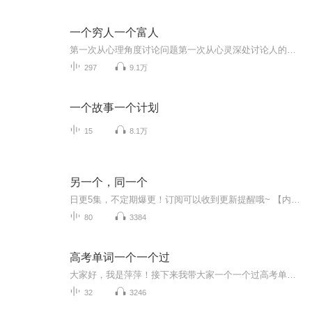
一个穷人一个富人
第一次从心理角度讨论问题第一次从心灵深处讨论人的内心欲望---金钱、美女、 名誉、地位第一次富人面对面向穷人讲述获取财富的秘密站着赚钱 坐着赚钱 躺着赚钱的三种赚钱方式是决定贫富的关键每一个一生中都拥有一副好牌，可惜的是许多人都把它浪费了，手...
297
9.1万
一个故事一个计划
15
8.1万
另一个，同一个
日更5集，不定期爆更！订阅可以收到更新提醒哦~ 【内容简介】 豪尔赫·路易斯·博尔赫斯是阿根廷著名诗人、小说家、散文家，他以诗立名，诗名远播。墨西哥诗人奥克塔维奥·帕斯说过：“博尔赫斯的创作涉及三类体裁，散文、诗歌和小说。他的散文读起来...
80
3384
高考单词一个一个过
大家好，我是萍萍！接下来我带大家一个一个过高考单词。死记单词到了考场混淆、遗忘？所以会背还不够，了解背后的含义，在语意的大前提下，理解。助力高考！愿听课的小伙伴，英语越来越轻松！
32
3246