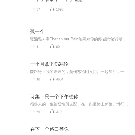
37
1698
孤一个
张涵雅 / 疼Cherish our Pain如果对你的疼 能付诸行动...
1
60
一个月拿下伤寒论
能跟得上我的语速的，是伤寒论刚入门。一起加油，一个月背下伤寒论！我读的是桂本，宋本不甚合理的地方都做了细微调整。
18
4604
诗集：只一个下午想你
很多人的一生被惯性所支配，在一条道路上奔驰、滑行至动力全失；也有一些人天生不安分，拒绝惯性与套路，能在任何一个时空中恣意穿越。诗人闵闵属于后者。 她是房地产企业高管、电视台主播、编剧、教师，也是一位内心丰富、风格独立的诗人。这些身份之间不...
66
3129
在下一个路口等你