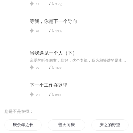
11
3.7万
等我，你是下一个导向
41
1339
当我遇见一个人（下）
亲爱的听众朋友，您好，这个专辑，我为您播讲的是李雪老师的《当我遇见一个人》，这本书是我爱人推荐给我的，当时我的孩子不到1岁，我拿到这本书就迫不及待的快速看完，5个篇章里面的文字深深的吸引了我，也为李雪老师勇敢自我“解剖”的勇气所折服，从那一刻我成为了她的粉丝。因为字里行间也折射出我从小到大的成长历程与今天自己性格、命运的关联。所以，在阅读的时候，我内心是极其震撼的。我把我的收获列举出来，与大家共同分享：第一，阅读过程中，我也顺道把自己和原生家庭的关系也回顾、梳理了一下，更加理...
27
1688
下一个工作在这里
20
890
您是不是在找：
庆余年之长歌行
普天同庆
庆之的野望