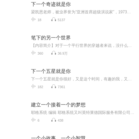
下一个奇迹就是你
梁凯恩老师，被业界誉为“亚洲首席超级演说家”，1973年出生于中国·台湾，现任中国企业家培训集团董事局主席、超越极限集团董事长。 亚洲首席超级演说家-梁凯恩(5张)因为一场抑郁症，他换过5间高中学校，念了9年没有毕业。而一场演讲却改变了他的命运，让他重新面对自己的人生，走出抑郁。他从路边摊小贩、麦当劳服务员，再到骑摩托车的送货员，最后，成为创办超越极限集团的上巿公司董事局主席。
18
5137
笔下的另一个世界
【内容简介】对于一个平行世界的穿越者来说，没什么问题是一支笔解决不了的，如果有，那就加上一个键盘。——孙鹏【作者/主播简介】作者：草席，网络小说作家。主播：瘾域。【购买须知】1、本作品为付费有声书，前81集为免费试听，购买成功后，即可收听，...
360
36.9万
下一个五星就是你
下一个五星就是你很好，又是这个时间，有趣的我，又出现了
182
7361
建立一个接着一个的梦想
耶格系统 编辑 耶格系统又叫英特莱德国际服务有限公司。是美国人德士特·耶格创建的。它是一家著名的全球性咨询及教育培训机构，专门研究在信息化时代，人们应如何正确的思考和如何创业，为希望创业的家庭和个人提供2-5年的事业规划及咨询服务。这是一个百万富翁的联合企业，是一座没有围墙的成人培训大学。这家公司在全球范围内提供各种各样的培训与咨询服务，提供世界上最新的书籍、磁带、光盘和培训服务。这里凝聚了世界上成功者们的智慧和宝贵的经验。它的培训内容在世界营销领域处于领先地位。 公司名称英特莱德国际服务有限公司总部地点美国经营范围咨询及教育培训公司性质私营
6
438
一个小故事，一个小智慧