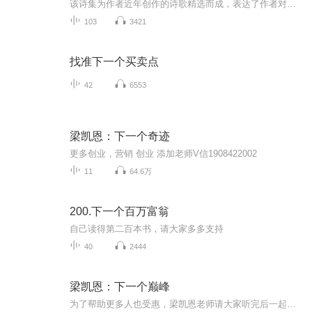
该诗集为作者近年创作的诗歌精选而成，表达了作者对生命中的美好事物的渴望和追求。包括两大部分：一是对生活、对美好事物的赞美与思考，如，《种子》《父亲》《年轻》《我们都是护旗手》等；二是受邀而创作的“朗诵诗”，一定程度上代表了作者的创作风格...
103
3421
找准下一个买卖点
42
6553
梁凯恩：下一个奇迹
更多创业，营销 创业 添加老师V信1908422002
11
64.6万
200.下一个百万富翁
自己读得第二百本书，请大家多多支持
40
2444
梁凯恩：下一个巅峰
为了帮助更多人也受惠，梁凯恩老师请大家听完后一起转发到朋友圈中，让更多人能听到这个改变命运的梁凯恩让你＂如何月入百万＂的全新充满魅力潜意识CD！[鼓掌]亚洲超越极限集团全国统一报名热线：4008766719 。