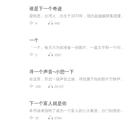
谁是下一个奇迹
梁凯恩，台湾人，出生于1973年，现任超越极限集团董事局主席，中国企业家集团董事长，拥有14张国际讲师授证，是亚洲超级演说家、国际行销大师。他曾经患过严重的忧郁症，高中读了九年仍未毕业，两度企图轻生未果，在路边当小摊贩一夜被警察追赶七次。从22岁梁凯恩开始大量向世界第一名学习、至此前为止投资学习超过120万人民币，在台湾地区举办Lifeis good（生命无限美好）超级研讨会，演讲超过1200场以上。新机遇，新领域，新模式。一根网线，一杯咖啡，轻松住家创业，把生意做到全球市场...
4
440
一个
「一个」每天只为你准备一张图片、一篇文字和一个问答韩寒主编和监制 原《独唱团》主创成员共同制作以上是「一个」的官方介绍以下是响當當的自我介绍很喜欢「一个」，我会偶尔选一些「一个」上的故事来念，涉及的类型可能比较丰富，由于我的风格和类型的限...
2
2507
寻一个声音~小憩一下
在这里，开启一场声音之旅，寻找属于你的那片宁静声音净土，邂逅美好！
190
20.4万
下一个富人就是你
本书读者指明了成为一个富人的八大素质。分门别类的讲述了创富者应该具备的各种素质，才能，以及创富过程中富人总结的种种经验和心得。书中寓深刻的道理于轻松，明晰的故事中，透彻的道出了成为一个富人的秘密。引导人们走向创富之路，成为下一个富人。
97
3794