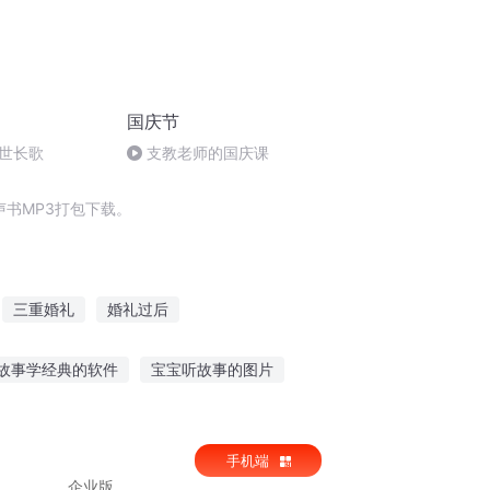
国庆节
世长歌
支教老师的国庆课
书MP3打包下载。
三重婚礼
婚礼过后
次的青春物语献上祝福
祝福空间
故事学经典的软件
宝宝听故事的图片
祝福
一句祝福从此不见
未被祝福的幸福
土故事在线听
洛基宝宝故事在线听
手机端
企业版