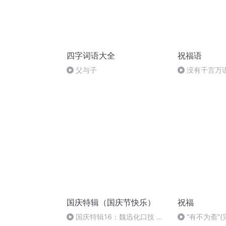
四字词语大全
祝福语
父与子
没有千言万
国庆特辑（国庆节快乐）
祝福
国庆特辑16：魏迅化口技 二
“有不为斋”(