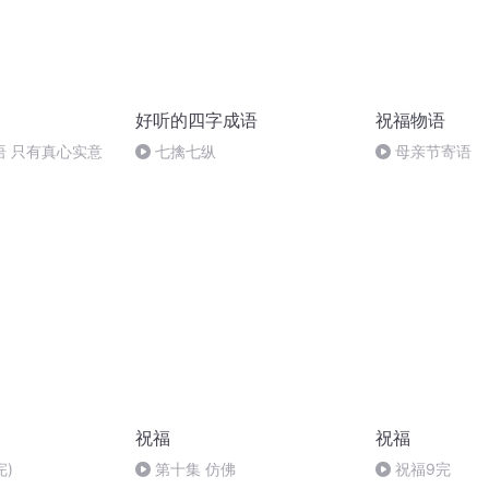
好听的四字成语
祝福物语
语 只有真心实意
七擒七纵
母亲节寄语
祝福
祝福
完)
第十集 仿佛
祝福9完