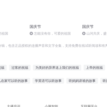
国庆节
国庆节
的祖国
怎能没有你，可爱的祖国
山河共庆，盛
专辑，包含正品授权的连播声音和文字全集，支持免费在线试听阅读和有声
祝福
过客的祝福
为美好的异界送上我们的祝福
上帝的祝福
汀的祝福
魂界之灵的祝福
为美好的人生献上祝福
为我重来一
儿在家可以听的故事
学英语可以听故事
听妈妈讲谁的故事
听
好的修真献上祝福
为美好的幸福生活献上祝福
给异界的王女献上
在线听
听状元讲故事的好处
听励志故事心得怎么写好
恶魔黏
故事在线听
听故事有什么要求
主播培训
小雅智能
车联网平台