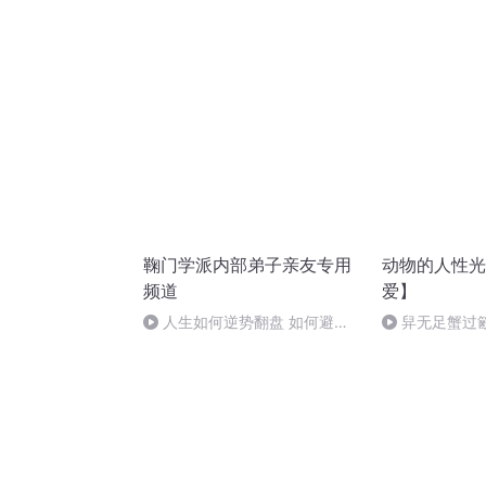
胡 东方红+一般唱法和原生态
鞠门学派内部弟子亲友专用
动物的人性光
频道
爱】
人生如何逆势翻盘 如何避免
舁无足蟹过
坠入深渊