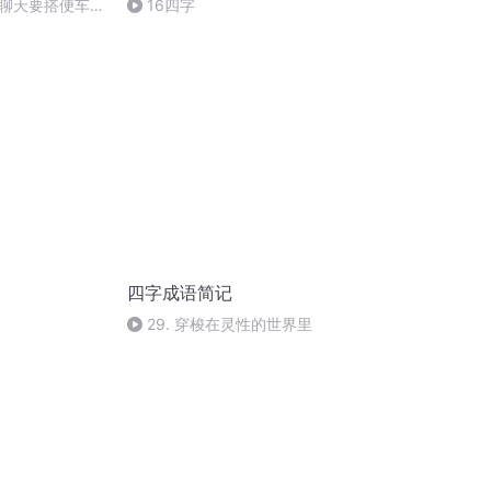
聊天要搭便车，
16四字
下
四字成语简记
29. 穿梭在灵性的世界里