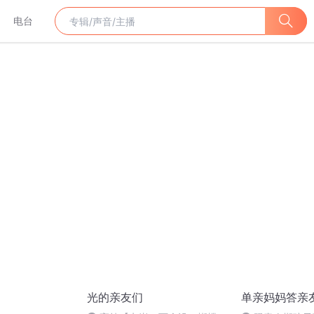
电台
光的亲友们
单亲妈妈答亲