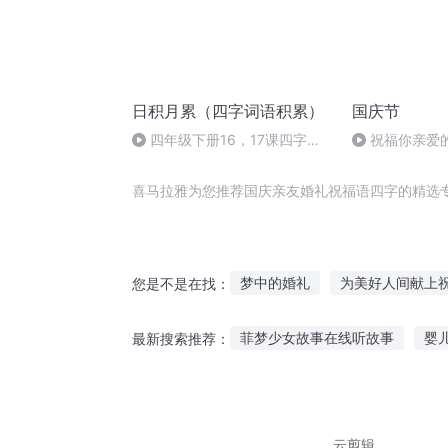
日积月累（四字词语积累）
国庆节
四年级下册16，17课四字词
祝福你亲爱
语积累！
喜马拉雅为您推荐国庆亲友婚礼祝福语四字的精选
梦中的婚礼
为美好人间献上
您是不是在找：
为美好的里世界献上祝福
奥
菲梦少女故事在线听故事
婴
最新搜索推荐：
婚礼大师
亲友之恋
为美
睡觉时听的故事
鳕鱼的故事
听美国故事练听力
温馨迷你
云剪辑