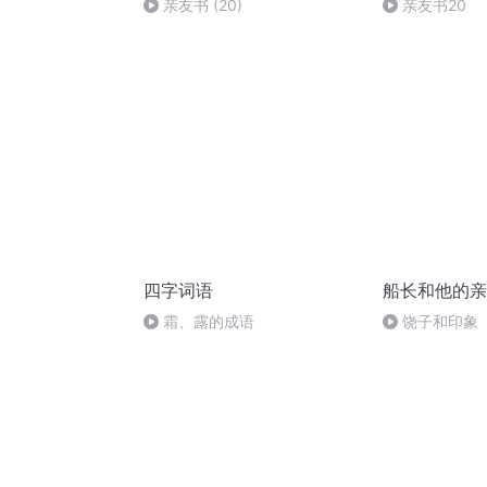
亲友书 (20)
亲友书20
四字词语
船长和他的亲
霜、露的成语
饶子和印象