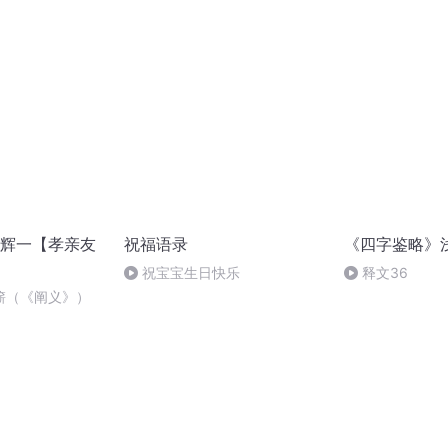
辉一【孝亲友
祝福语录
《四字鉴略》
祝宝宝生日快乐
释文36
簖（《阐义》）