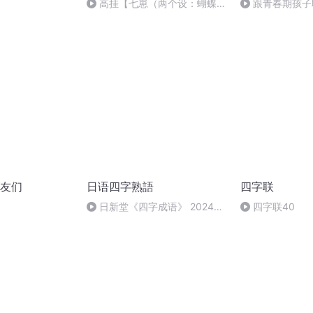
高挂【七崽（两个设：蝴蝶
跟青春期孩子
星/银心）】
他讲到了咱扩展
友们
日语四字熟語
四字联
日新堂《四字成语》 2024年
四字联40
7月11日 07:32