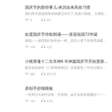
国庆节的那些事儿-来历由来风俗习惯
我们伟大的祖国母亲就要过生日了,也是小朋友、大朋友们最喜欢的“国庆小长假”或说“黄金周”还有说”国庆7天乐”的，说法真是不一而足。那么“国庆节”是怎么来的？自古以来国庆节怎么庆贺？新中国国庆节的来历，以及新中国国庆节的庆贺方式又有哪些呢？ ...
6
2万
欢度国庆节诗歌朗诵——喜迎祖国72华诞
祖国——如同我们的生命一样，是诗人笔下永恒而温暖的主题。在祖国72周年华诞来临之际，特创建这个诗歌朗诵专辑，诵读经典爱国篇章，和大家一起歌颂祖国，向国庆的献礼！祝愿伟大的祖国繁荣富强，祝愿大家国庆节快乐，度过平安快乐的黄金周假期！
116
11万
小猪屏蓬十二生肖神8 羊神篇国庆节开始更新啦！
晓东叔叔新作《三星堆神游记》全新面世！中信出版社出版！京东当当淘宝均有售！点蓝色字收听——《小猪屏蓬爆笑日记2024》《小猪屏蓬爆笑日记2》《小猪屏蓬爆笑日记1》让你笑得喘不上气！《我进故宫当富翁——小猪屏蓬故宫财商笔记》教你成为大富翁！《小...
550
314.7万
原创手抄报模板
一听到今天的作业有：手抄报，会不会抓耳挠腮的？一起来看看，总有您需要的模板在这里。
119
2.5万