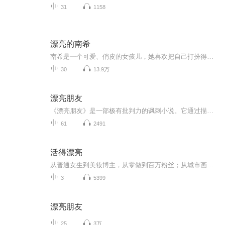
31
1158
漂亮的南希
南希是一个可爱、俏皮的女孩儿，她喜欢把自己打扮得美美的，喜欢时髦、优雅的语言，她快乐地生活着、成长着，偶尔也会遇到生活中的小挫折，会有失望、失落的时候……南希是一个活泼、有爱的女孩儿，她和小伙伴们秘密筹备一场大趴体，只为了给心爱的Glass老师一个大大的惊喜！南希是一个聪明、勇敢的女孩儿，她因为被水母蛰过而害怕水母，但在老师帮助她重新认识水母后，勇敢地克服了自己的恐惧！……她就是这样一个小俏妞儿——南希！幸福和幸运的她，要告诉所有的小朋友和爸爸妈妈们：“漂亮南希”最...
30
13.9万
漂亮朋友
《漂亮朋友》是一部极有批判力的讽刺小说。它通过描写杜洛瓦流氓式的发迹过程，不仅批判了“杜洛瓦”这类人的灵魂的卑鄙与龌龊，更深刻地反映了19世纪法国政治生活的黑暗与丑恶，揭露了资产阶级的堕落与报界的污秽。在思想内容上《漂亮朋友》完全可以跟司...
61
2491
活得漂亮
从普通女生到美妆博主，从零做到百万粉丝；从城市画报离职创业，成立粉星时尚。为什么你一个女孩子要打拼得那么苦？对生活、职场的细节与感悟，如今这些故事都在《活得漂亮》里跟读者分享。
3
5399
漂亮朋友
25
3万