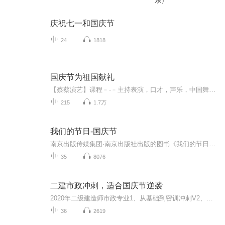
乐）
庆祝七一和国庆节
24
1818
国庆节为祖国献礼
【蔡蔡演艺】课程﹣-﹣主持表演，口才，声乐，中国舞，民族舞。独特的小舞台，专业的录音棚，每一位同学都能成为优秀的小明星。独特的教学模式，轻松上课，快乐学习！知名主持人，舞蹈家，高级教师任职授课！江南总校：河沟街42号三楼 18545856430江北分校...
215
1.7万
我们的节日-国庆节
南京出版传媒集团·南京出版社出版的图书《我们的节日》通过对中国节日文化和节日意义进行深度的挖掘，面向青少年群体构建独具特色的栏目内容，以此丰富春节、元宵节、清明节、端午节、七夕节、中秋节、重阳节等传统节日；六一节、教师节、国庆节等新兴节日的文化内涵和表现形式。促进青少年形成新的节日习俗，提升节日仪式感、认同感。音频作品由金陵朗读者联盟志愿者朗诵，南京音像出版社、金陵图书馆联合制作。
35
8076
二建市政冲刺，适合国庆节逆袭
2020年二级建造师市政专业1、从基础到密训冲刺V2、从精华课程到超压密押V3、0基础同步更新v4、持续更新到2020年考试V5、只要你跟着学让你一次稳拿证V6、渠道超压压题，超压三页纸等独家绝密压题!
36
2619