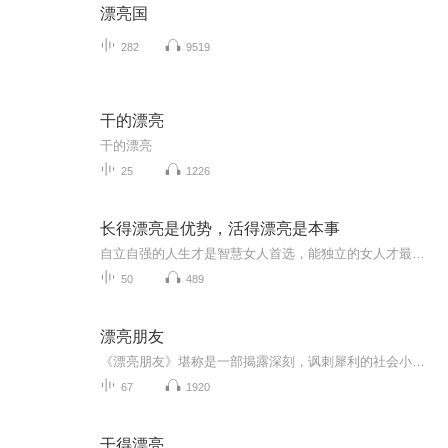
漂亮国
282
9519
干的漂亮
干的漂亮
25
1226
长得漂亮是优势，活得漂亮是本事
自立自强的人生才是智慧女人首选，能独立的女人才最美丽！要记住，婚姻不是保险箱，男人也不是你的长期饭票！希拉里、米歇尔•奥巴马、蕾哈娜、奥黛丽•赫本、董明珠都坚信的女性信条！女人长得漂亮是优势，而活得漂亮更是一种绝活和本事。聪明的女人，最...
50
489
漂亮朋友
《漂亮朋友》堪称是一部揭露深刻，讽刺犀利的社会小说，他完全可以列入优秀的外国古典小说之中。
67
1920
干得漂亮