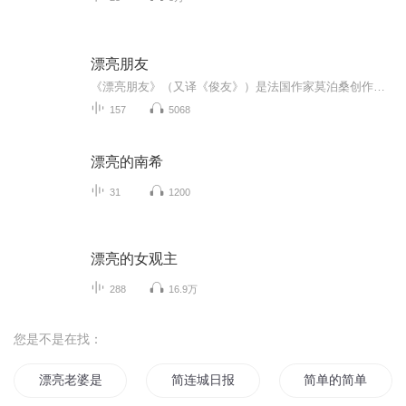
漂亮朋友
《漂亮朋友》（又译《俊友》）是法国作家莫泊桑创作的长篇小说。作品讲述了法国驻阿尔及利亚殖民军的下级军官杜洛瓦来到巴黎，进入报馆当编辑，他依仗自己漂亮的外貌和取悦女人的手段，专门勾引上流社会的女子，并以此为跳板，走上飞黄腾达的道路。最后他...
157
5068
漂亮的南希
31
1200
漂亮的女观主
288
16.9万
您是不是在找：
漂亮老婆是打来的
简连城日报
简单的简单