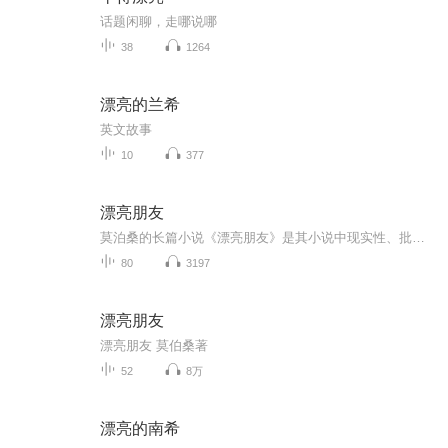
话题闲聊，走哪说哪
38
1264
漂亮的兰希
英文故事
10
377
漂亮朋友
莫泊桑的长篇小说《漂亮朋友》是其小说中现实性、批判性最强，艺术手法最丰富的一部作品。主人公已成为野心勃勃的机会主义者的标准文学形象。
80
3197
漂亮朋友
漂亮朋友 莫伯桑著
52
8万
漂亮的南希