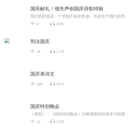
国庆献礼！领先声创国庆诗歌特辑
我们的民族是一个坚韧不拔的民族，历史给予我们的苦难都变成了闪着金光的勋章！我们的国家是一个龙腾虎跃的国家，那条巨龙正以不可阻挡之势崛起于神奇的东方！------------------------------------------------值此祖国70周年华诞之际，领先声创以诗歌向祖国献礼！用我们的声音、用我们的热血、用我们的灵魂诵读经典爱国篇章，歌颂我们的祖国！永远繁荣富强！
8
6076
刑法国庆
26
1.7万
国庆美诗文
108
4173
国庆特别晚会
《原创》：《国庆特别晚会》为展现国庆的喜庆与祖国的深情我将以具体的场景切入从清晨升旗的庄严到街头巷尾的欢庆到历史与当下的交融，用优美的笔触传递对祖国的热爱与自豪！用诗歌和情感美文形式，歌颂祖国的繁荣富强，祝人民幸福安康！
12
2.9万