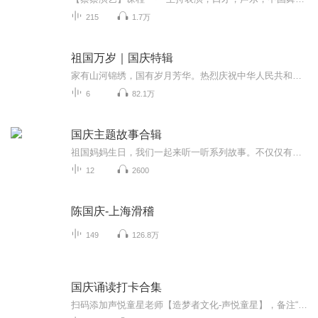
215
1.7万
祖国万岁｜国庆特辑
家有山河锦绣，国有岁月芳华。热烈庆祝中华人民共和国成立73周年！
6
82.1万
国庆主题故事合辑
祖国妈妈生日，我们一起来听一听系列故事。不仅仅有《我的祖国》，还有红军故事，也有关于战争的故事，让大家体会到和平年代的不易。
12
2600
陈国庆-上海滑稽
149
126.8万
国庆诵读打卡合集
扫码添加声悦童星老师【造梦者文化-声悦童星】，备注“诵读打卡”报名，已添加好友的，直接发送“诵读打卡”报名，报名成功后进入社群。