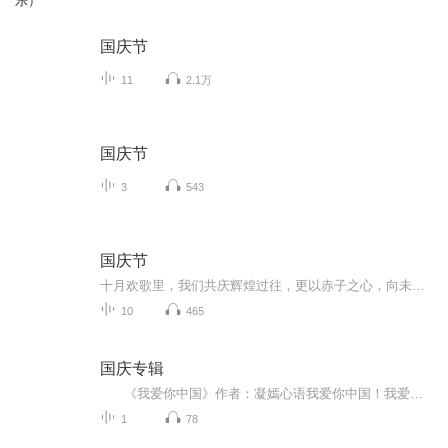
乐）
国庆节
11
2.1万
国庆节
3
543
国庆节
十月欢歌里，我们共庆辉煌过往，更以赤子之心，向未来书写滚烫的誓言——这盛世，值得我们以热爱相拥。
10
465
国庆专辑
《我爱你中国》作者：凝嫣心语我爱你中国！我爱你春天蓬勃的秧苗；我爱你秋日金黄的硕果。我爱你中国！我爱你青松气质，我爱你红梅品格！我爱你家乡的甜蔗好像乳汁滋润着我的心窝。我爱你中国，我要把最美的歌儿献给你，我的母亲我的祖国。我爱你中国，我爱...
1
78