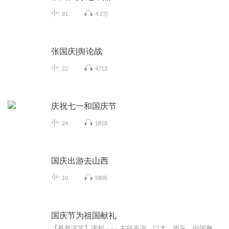
91
4.2万
张国庆|舆论战
22
4713
庆祝七一和国庆节
24
1818
国庆出游去山西
10
5805
国庆节为祖国献礼
【蔡蔡演艺】课程﹣-﹣主持表演，口才，声乐，中国舞，民族舞。独特的小舞台，专业的录音棚，每一位同学都能成为优秀的小明星。独特的教学模式，轻松上课，快乐学习！知名主持人，舞蹈家，高级教师任职授课！江南总校：河沟街42号三楼 18545856430江北分校...