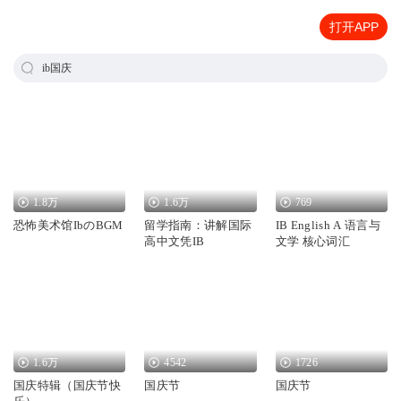
打开APP
ib国庆
1.8万
1.6万
769
恐怖美术馆IbのBGM
留学指南：讲解国际
IB English A 语言与
高中文凭IB
文学 核心词汇
1.6万
4542
1726
国庆特辑（国庆节快
国庆节
国庆节