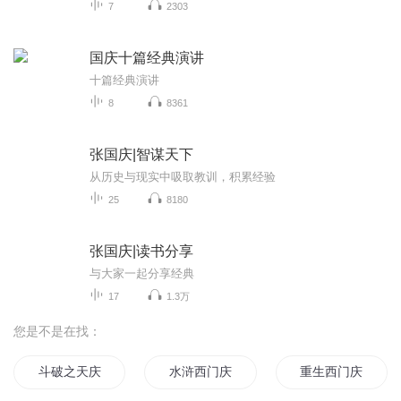
7
2303
国庆十篇经典演讲
十篇经典演讲
8
8361
张国庆|智谋天下
从历史与现实中吸取教训，积累经验
25
8180
张国庆|读书分享
与大家一起分享经典
17
1.3万
您是不是在找：
斗破之天庆焰火
水浒西门庆
重生西门庆