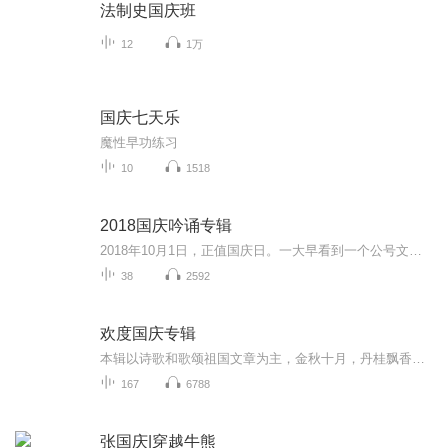
法制史国庆班
12
1万
国庆七天乐
魔性早功练习
10
1518
2018国庆吟诵专辑
2018年10月1日，正值国庆日。一大早看到一个公号文章，正是文天祥的《己卯十月一日至燕越五日罹狴犴有感而赋》。当然，彼十一非当今的十一。不过数字的巧合还是让人感触，今天拿来读一读，体味一番历史英杰的民族情怀，恰也当时。 根据诗题来看，这组诗是写于十月一日至十月五日之间，是文天祥被俘之后所作，这些诗作不仅有凛凛正气，更也能看的到他百端交集的复杂情感。另一首于右任先生的《望大陆》，微信公号有称《望乡》，一句“山之上国之殇”荡气回肠，一并兴起拿来读了一读。仓促间多有瑕疵...
38
2592
欢度国庆专辑
本辑以诗歌和歌颂祖国文章为主，金秋十月，丹桂飘香，在这个充满丰收喜悦的季节里，我们满怀激动和自豪，迎来了中华人民共和国76周年华诞。这不仅是一个庄重的纪念日，更是全体中华儿女共同欢庆的盛大的节日，承载着深厚的民族情感和历史意义.
167
6788
张国庆|穿越牛熊