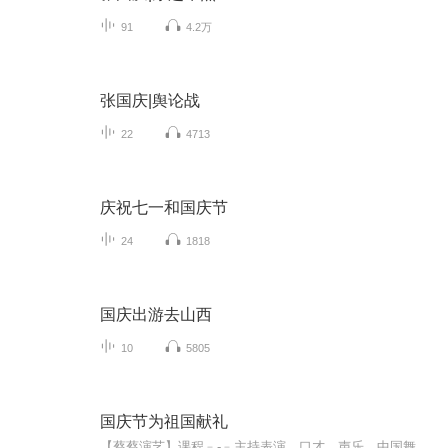
91
4.2万
张国庆|舆论战
22
4713
庆祝七一和国庆节
24
1818
国庆出游去山西
10
5805
国庆节为祖国献礼
【蔡蔡演艺】课程﹣-﹣主持表演，口才，声乐，中国舞，民族舞。独特的小舞台，专业的录音棚，每一位同学都能成为优秀的小明星。独特的教学模式，轻松上课，快乐学习！知名主持人，舞蹈家，高级教师任职授课！江南总校：河沟街42号三楼 18545856430江北分校...