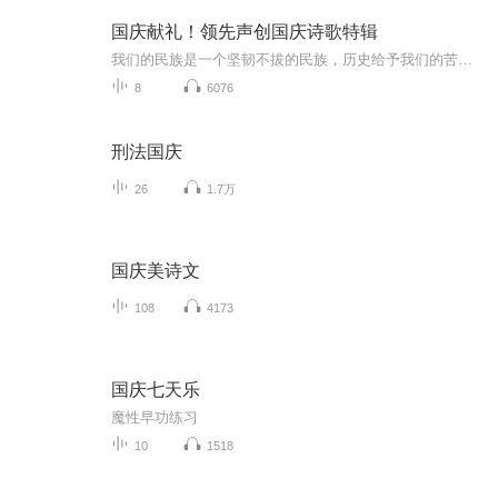
国庆献礼！领先声创国庆诗歌特辑
我们的民族是一个坚韧不拔的民族，历史给予我们的苦难都变成了闪着金光的勋章！我们的国家是一个龙腾虎跃的国家，那条巨龙正以不可阻挡之势崛起于神奇的东方！------------------------------------------------值此祖国70周年华诞之际，领先声创以诗歌向祖国献礼！用我们的声音、用我们的热血、用我们的灵魂诵读经典爱国篇章，歌颂我们的祖国！永远繁荣富强！
8
6076
刑法国庆
26
1.7万
国庆美诗文
108
4173
国庆七天乐
魔性早功练习
10
1518