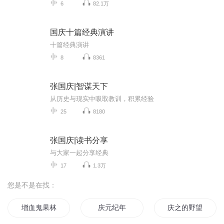
6
82.1万
国庆十篇经典演讲
十篇经典演讲
8
8361
张国庆|智谋天下
从历史与现实中吸取教训，积累经验
25
8180
张国庆|读书分享
与大家一起分享经典
17
1.3万
您是不是在找：
增血鬼果林
庆元纪年
庆之的野望