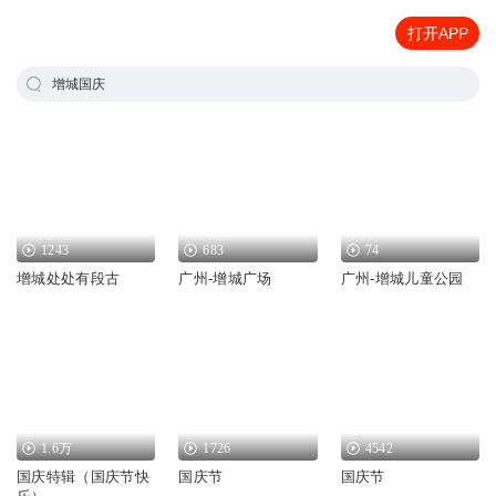
打开APP
增城国庆
1243
683
74
增城处处有段古
广州-增城广场
广州-增城儿童公园
1.6万
1726
4542
国庆特辑（国庆节快
国庆节
国庆节