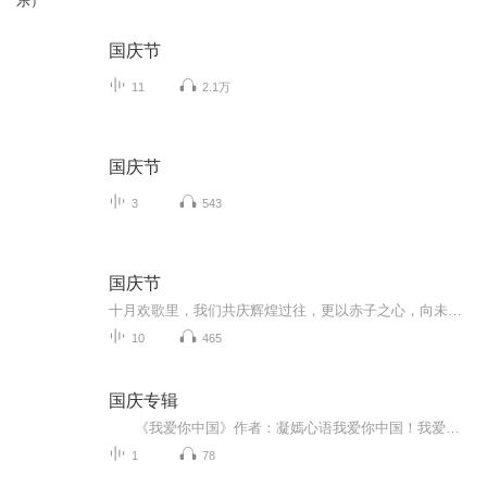
乐）
国庆节
11
2.1万
国庆节
3
543
国庆节
十月欢歌里，我们共庆辉煌过往，更以赤子之心，向未来书写滚烫的誓言——这盛世，值得我们以热爱相拥。
10
465
国庆专辑
《我爱你中国》作者：凝嫣心语我爱你中国！我爱你春天蓬勃的秧苗；我爱你秋日金黄的硕果。我爱你中国！我爱你青松气质，我爱你红梅品格！我爱你家乡的甜蔗好像乳汁滋润着我的心窝。我爱你中国，我要把最美的歌儿献给你，我的母亲我的祖国。我爱你中国，我爱...
1
78