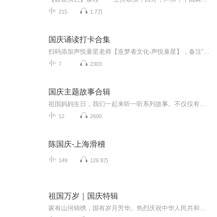
215
1.7万
国庆诵读打卡合集
扫码添加声悦童星老师【造梦者文化-声悦童星】，备注“诵读打卡”报名，已添加好友的，直接发送“诵读打卡”报名，报名成功后进入社群。
7
2303
国庆主题故事合辑
祖国妈妈生日，我们一起来听一听系列故事。不仅仅有《我的祖国》，还有红军故事，也有关于战争的故事，让大家体会到和平年代的不易。
12
2600
陈国庆-上海滑稽
149
126.9万
祖国万岁｜国庆特辑
家有山河锦绣，国有岁月芳华。热烈庆祝中华人民共和国成立73周年！