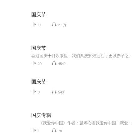
国庆节
11
2.1万
国庆节
喜迎国庆十月欢歌里，我们共庆辉煌过往，更以赤子之心，向未来书写滚烫的誓言——这盛世，值得我们以热爱相拥。
20
4542
国庆节
3
543
国庆专辑
《我爱你中国》作者：凝嫣心语我爱你中国！我爱你春天蓬勃的秧苗；我爱你秋日金黄的硕果。我爱你中国！我爱你青松气质，我爱你红梅品格！我爱你家乡的甜蔗好像乳汁滋润着我的心窝。我爱你中国，我要把最美的歌儿献给你，我的母亲我的祖国。我爱你中国，我爱...
1
78