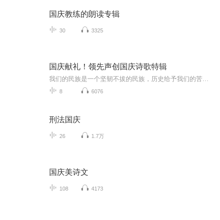
国庆教练的朗读专辑
30
3325
国庆献礼！领先声创国庆诗歌特辑
我们的民族是一个坚韧不拔的民族，历史给予我们的苦难都变成了闪着金光的勋章！我们的国家是一个龙腾虎跃的国家，那条巨龙正以不可阻挡之势崛起于神奇的东方！------------------------------------------------值此祖国70周年华诞之际，领先声创以诗歌向祖国献礼！用我们的声音、用我们的热血、用我们的灵魂诵读经典爱国篇章，歌颂我们的祖国！永远繁荣富强！
8
6076
刑法国庆
26
1.7万
国庆美诗文
108
4173