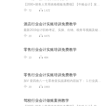
【2000+财务人常用表格模板免费领】【牛账会计】发送关键字“2000+”即可自动领取讲师介绍：木棉老师曾任某房地产企业财务经理、工业和商贸企业主办会计；负责产品研发，并将自已多年的工作经验分享给学员，主讲企业房地产、建筑业实操和税收专题及管理课程，理论功底扎实，实战经验丰富，授课认真耐心，授课内容紧贴实际工作，能够帮助学员理清知识脉络、突破难点给学员实际工作提供参考【学完有哪些收获】1.率先依据最新政策更新课程，实时掌握最新政策变化2.依据真实汽车修理经济业务案例...
72
1.6万
酒店行业会计实账培训免费教学
最新2019会计职称考证、实操、出纳、税务等视频及秘籍请 加v：一二一⑤②二一二⑨五；领取配套学习资料、获取最新更新课程， 更多一手会计学习资料领取 欢迎加v：一二一⑤②二一二⑨五；独家打包资料/思维导图/必过题库等等。。。 会计职称考证、实操、出纳、税务等视频及秘籍 V：一二一⑤②二一二⑨五 ；领取配套学习资料、
20
4475
零售行业会计实账培训免费教学
10
484
零售行业会计实账培训免费教学
加V 壹四叁八一七零叁壹实战课程内容如下： 1.行业真账：商业+工业+餐饮+酒店+地产+建筑等40多个行业真帐实操练习 2.财务软件：金蝶+用友 税务：国税+地税全套 3.讲课内容：内帐+外帐+报税+40个行业真账实操，还有合理避税、税负率的计算 4.考证课程：从业...
20
1993
驾校行业会计做账案例教学