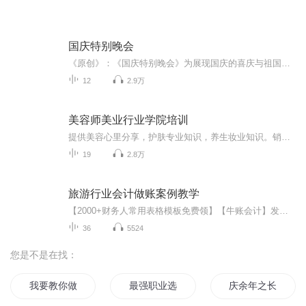
国庆特别晚会
《原创》：《国庆特别晚会》为展现国庆的喜庆与祖国的深情我将以具体的场景切入从清晨升旗的庄严到街头巷尾的欢庆到历史与当下的交融，用优美的笔触传递对祖国的热爱与自豪！用诗歌和情感美文形式，歌颂祖国的繁荣富强，祝人民幸福安康！
12
2.9万
美容师美业行业学院培训
提供美容心里分享，护肤专业知识，养生妆业知识。销售妆业知识，如果你是美容师欢迎添加美容师职业导师木然老师 微信号:lmr93001 欢迎朋友一起共同成长谢谢 美容师是美丽的天使,520美容师节是有梦想的专业美容师 仅次于医生之外，唯一接触顾客身体的专业人士，因此美容师的责任相当重大。 对皮肤保养的专精远比发型设计来得多。 提供顾客护肤、美体及化妆的服务。 教育顾客皮肤保养的正确方法，保持皮肤的健康漂亮。 顾客的生活顾问(生活情报的提供、情绪的垃圾桶)。
19
2.8万
旅游行业会计做账案例教学
【2000+财务人常用表格模板免费领】【牛账会计】发送关键字“2000+”即可自动领取讲师介绍：木棉老师曾任某房地产企业财务经理、工业和商贸企业主办会计；负责产品研发，并将自已多年的工作经验分享给学员，主讲企业房地产、建筑业实操和税收专题及管理课程，理论功底扎实，实战经验丰富，授课认真耐心，授课内容紧贴实际工作，能够帮助学员理清知识脉络、突破难点给学员实际工作提供参考【学完有哪些收获】1.率先依据最新政策更新课程，实时掌握最新政策变化2.依据真实汽车修理经济业务案例...
36
5524
您是不是在找：
我要教你做人
最强职业选手培养系统
庆余年之长歌行