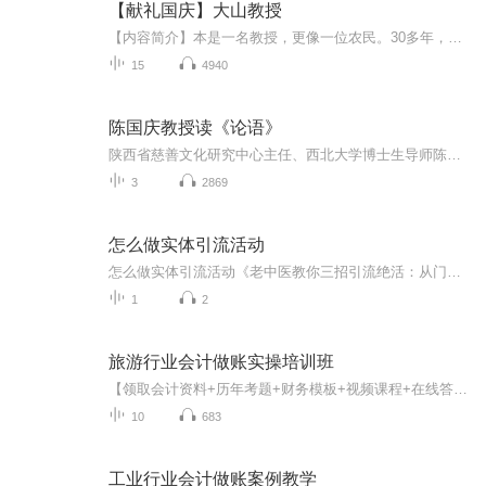
【献礼国庆】大山教授
【内容简介】本是一名教授，更像一位农民。30多年，双脚踏遍深山，胸膛贴紧大地。 他把真正的论文，写满了原本贫瘠的太行山坡。一名共产党员，一个知识分子，要有效地、深层地服务社会，实现自身价值，仅有梦想和深情，是远远不够的！这，就是我们的国情！...
15
4940
陈国庆教授读《论语》
陕西省慈善文化研究中心主任、西北大学博士生导师陈国庆教授解读《论语》
3
2869
怎么做实体引流活动
怎么做实体引流活动《老中医教你三招引流绝活：从门可罗雀到人声鼎沸的野路子》开中药铺的王大爷最近愁得白头发都多了三斤。隔壁养生馆天天排队，自家门店冷清得能拍鬼片。别急，今天这套中医式引流大法，保证让你像火锅店里的牛油锅底——越煮越沸腾。第...
1
2
旅游行业会计做账实操培训班
【领取会计资料+历年考题+财务模板+视频课程+在线答疑等】联系V X：1143591566；免费试学会计课程15天。本课程详细讲解国际旅行社真账实操，内容包括各类业务记账凭证的账务处理，资产负债表及利润表的编制等内容。旨在让学员在学习过程中，不断加强理论知...
10
683
工业行业会计做账案例教学