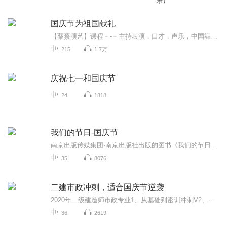
乐）
国庆节为祖国献礼
【蔡蔡演艺】课程﹣-﹣主持表演，口才，声乐，中国舞，民族舞。独特的小舞台，专业的录音棚，每一位同学都能成为优秀的小明星。独特的教学模式，轻松上课，快乐学习！知名主持人，舞蹈家，高级教师任职授课！江南总校：河沟街42号三楼 18545856430江北分校...
215
1.7万
庆祝七一和国庆节
24
1818
我们的节日-国庆节
南京出版传媒集团·南京出版社出版的图书《我们的节日》通过对中国节日文化和节日意义进行深度的挖掘，面向青少年群体构建独具特色的栏目内容，以此丰富春节、元宵节、清明节、端午节、七夕节、中秋节、重阳节等传统节日；六一节、教师节、国庆节等新兴节日的文化内涵和表现形式。促进青少年形成新的节日习俗，提升节日仪式感、认同感。音频作品由金陵朗读者联盟志愿者朗诵，南京音像出版社、金陵图书馆联合制作。
35
8076
二建市政冲刺，适合国庆节逆袭
2020年二级建造师市政专业1、从基础到密训冲刺V2、从精华课程到超压密押V3、0基础同步更新v4、持续更新到2020年考试V5、只要你跟着学让你一次稳拿证V6、渠道超压压题，超压三页纸等独家绝密压题!
36
2619