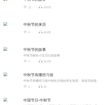
11
29.9万
中秋节的来历
4
65.8万
中秋节的故事
中秋节献给小宝贝们的故事
7
32.4万
中秋节有哪些习俗
中秋节有哪些习俗中秋吃月饼的养生智慧：老祖宗的团圆密码全藏在这张饼里 （开篇先抛个灵魂拷问）您有没有想过，为什么中秋节非得跟月饼死磕？就像现代人追剧必须配奶茶，古人赏月手里不攥块月饼就跟缺了充电宝似的浑身不自在。今天咱们就扒一扒这块油...
1
10
中国节日-中秋节