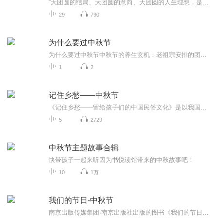
“大团圆的结局、大团圆的意向、大团圆的人生理想，是中国文化的情结……”正因为圆满的月亮，与人间情感生活有了这样密不可分的联系，我们的诗人才会发出“月是故乡明”的感慨。在一年的时序中，中秋节所在的是秋季中期，天气不冷不热，白昼与夜晚均等，...
29
790
为什么要过中秋节
为什么要过中秋节中秋节的养生玄机：老祖宗安排的团圆节，暗藏多少健康密码？ 朋友，你有没有发现，中秋节就像被设置在年度日程表上的一个强制“系统更新”？平时工作群里静如死水，这天突然集体复活，连失联十年的前同事都能蹦出来发句“中秋快乐”。...
1
2
记住乡愁——中秋节
《记住乡愁——留给孩子们的中国民俗文化》是以我国民俗事象的精彩节点为圆心，广泛地辐射民俗生活的方方面面，资料翔实、梳理系统，具有很高的文化史料价值和现实意义，对于长期忽视生活中的优秀传统文化活态传承的倾向是一种矫正。...
5
2729
中秋节主题故事合辑
快带孩子一起来听因为书悦读馆带来的中秋故事吧！
10
1万
我们的节日-中秋节
南京出版传媒集团·南京出版社出版的图书《我们的节日》通过对中国节日文化和节日意义进行深度的挖掘，面向青少年群体构建独具特色的栏目内容，以此丰富春节、元宵节、清明节、端午节、七夕节、中秋节、重阳节等传统节日；六一节、教师节、国庆节等新兴节日的文化内涵和表现形式。促进青少年形成新的节日习俗，提升节日仪式感、认同感。音频作品由金陵朗读者联盟志愿者朗诵，南京音像出版社、金陵图书馆联合制作。