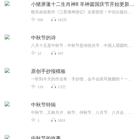
小猪屏蓬十二生肖神8 羊神篇国庆节开始更新啦！
晓东叔叔新作《三星堆神游记》全新面世！中信出版社出版！京东当当淘宝均有售！点蓝色字收听——《小猪屏蓬爆笑日记2024》《小猪屏蓬爆笑日记2》《小猪屏蓬爆笑日记1》让你笑得喘不上气！《我进故宫当富翁——小猪屏蓬故宫财商笔记》教你成为大富翁！《小...
550
315万
中秋节的诗
八月十五是中秋节，中秋节是传统佳节，中国人团圆吃月饼的日子，这个节日自古就有，所以留下了不少关于中秋节的诗
12
437
原创手抄报模板
一听到今天的作业有：手抄报，会不会抓耳挠腮的？一起来看看，总有您需要的模板在这里。
119
2.5万
中秋节特辑
中秋节，又称月夕、秋节、仲秋节、八月节、八月会、追月节、玩月节、拜月节、女儿节或团圆节，是流行于中国众多民族与汉字文化圈诸国的传统文化节日，时在农历八月十五；因其恰值三秋之半，故名，也有些地方将中秋节定在八月十六。[1-2] 中秋节始于唐朝...
1
1624
中秋节的故事