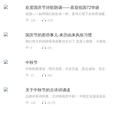
欢度国庆节诗歌朗诵——喜迎祖国72华诞
祖国——如同我们的生命一样，是诗人笔下永恒而温暖的主题。在祖国72周年华诞来临之际，特创建这个诗歌朗诵专辑，诵读经典爱国篇章，和大家一起歌颂祖国，向国庆的献礼！祝愿伟大的祖国繁荣富强，祝愿大家国庆节快乐，度过平安快乐的黄金周假期！
116
11万
国庆节的那些事儿-来历由来风俗习惯
我们伟大的祖国母亲就要过生日了,也是小朋友、大朋友们最喜欢的“国庆小长假”或说“黄金周”还有说”国庆7天乐”的，说法真是不一而足。那么“国庆节”是怎么来的？自古以来国庆节怎么庆贺？新中国国庆节的来历，以及新中国国庆节的庆贺方式又有哪些呢？ ...
6
2万
中秋节
中秋秋夜渐深，明月高悬，月光为笺，思念成诗。无论天涯咫尺，此刻共沐清辉，团圆与守望，都化作心底最暖的灯火。
17
319
关于中秋节的古诗词诵读
品唐诗宋词经典，过诗情画意中秋！ 中国文化源远流长，博大精深，诗词向来是以其阳春白雪式的唯美典雅，吸引了无数虔诚的追随者，尤其是那些集作者思想、感情、智慧、创造力于一身的千古名句，虽历经千载沧桑仍熠熠生辉，尽管在现代文明的嘈杂与喧嚣中独自...
110
23.7万