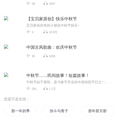
59
3447
【宝贝家原创】快乐中秋节
宝贝家祝所有的小朋友中秋节快乐~
6
10.9万
中国古风歌曲：欢庆中秋节
95
6205
中秋节……民间故事！短篇故事！
中秋节始于唐朝，是与春节齐名的中国传统节日之一。中秋节自古便有祭月、赏月、拜月、吃月饼、赏桂花、饮桂花酒等习俗，为寄托思念故乡、思念亲人之情，以月之圆，兆人之团圆。流传至今，经久不息。民间故事！少儿读物！健康养生！
291
1.1万
您是不是在找：
那一年的季节
快斗与青子的情人节
那年那月那时节