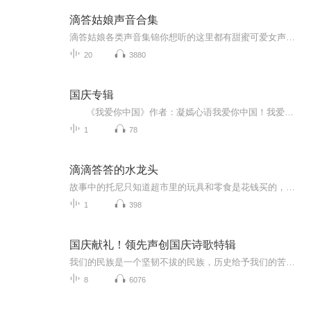
滴答姑娘声音合集
滴答姑娘各类声音集锦你想听的这里都有甜蜜可爱女声温柔哄睡陪伴天籁翻唱歌曲实时搞笑段子
20
3880
国庆专辑
《我爱你中国》作者：凝嫣心语我爱你中国！我爱你春天蓬勃的秧苗；我爱你秋日金黄的硕果。我爱你中国！我爱你青松气质，我爱你红梅品格！我爱你家乡的甜蔗好像乳汁滋润着我的心窝。我爱你中国，我要把最美的歌儿献给你，我的母亲我的祖国。我爱你中国，我爱...
1
78
滴滴答答的水龙头
故事中的托尼只知道超市里的玩具和零食是花钱买的，却不知道水、电、煤气和其它些他看不见的服务也是花钱买的，后来，妈妈带他去交了各种生活费，他才恍然大悟，原来很多享受都不是免费的。拧一拧水龙头，关一关灯，生活中随手的一个动作，就能够为我们节...
1
398
国庆献礼！领先声创国庆诗歌特辑
我们的民族是一个坚韧不拔的民族，历史给予我们的苦难都变成了闪着金光的勋章！我们的国家是一个龙腾虎跃的国家，那条巨龙正以不可阻挡之势崛起于神奇的东方！------------------------------------------------值此祖国70周年华诞之际，领先声创以诗歌向祖国献礼！用我们的声音、用我们的热血、用我们的灵魂诵读经典爱国篇章，歌颂我们的祖国！永远繁荣富强！
8
6076