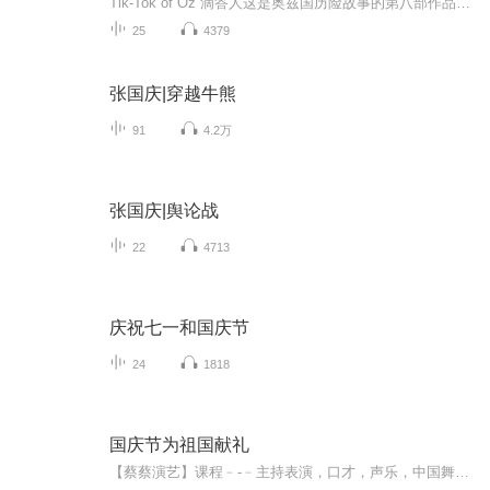
Tik-Tok of Oz 滴答人这是奥兹国历险故事的第八部作品：安是一个小国家的女王，统治着99个子民，她因为不想做家务，就决定召募军队，发动战争，好夺取奥兹女王的冠冕。这时，在沉船事故中遇险的小女孩贝齐，和她的骡子汉克一起，被海浪带到了奥兹国，她在...
25
4379
张国庆|穿越牛熊
91
4.2万
张国庆|舆论战
22
4713
庆祝七一和国庆节
24
1818
国庆节为祖国献礼
【蔡蔡演艺】课程﹣-﹣主持表演，口才，声乐，中国舞，民族舞。独特的小舞台，专业的录音棚，每一位同学都能成为优秀的小明星。独特的教学模式，轻松上课，快乐学习！知名主持人，舞蹈家，高级教师任职授课！江南总校：河沟街42号三楼 18545856430江北分校...