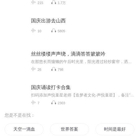
215
1.7万
国庆出游去山西
10
5805
丝丝缕缕声声绕，滴滴答答簌簌吟
在那悠长而慵懒的午后时光里，阳光透过轻纱窗帘，洒下斑驳陆离的光影，为这方小小的空间披上了一层梦幻的金纱。两位挚友，仿佛是命运特意安排于此的画家，以言语为笔，以笑声为墨，在这平凡的日子里勾勒出一幅幅名为“趣味闲聊”的温馨画卷。他们的对话，...
26
798
国庆诵读打卡合集
扫码添加声悦童星老师【造梦者文化-声悦童星】，备注“诵读打卡”报名，已添加好友的，直接发送“诵读打卡”报名，报名成功后进入社群。
7
2303
您是不是在找：
天空一滴血
世界答案
时间是最好的答案