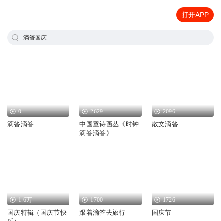
打开APP
滴答国庆
0
2629
2096
滴答滴答
中国童诗画丛《时钟
散文滴答
滴答滴答》
1.6万
1700
1726
国庆特辑（国庆节快
跟着滴答去旅行
国庆节