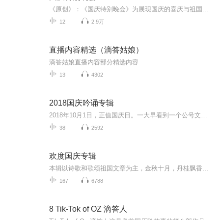
《原创》：《国庆特别晚会》为展现国庆的喜庆与祖国的深情我将以具体的场景切入从清晨升旗的庄严到街头巷尾的欢庆到历史与当下的交融，用优美的笔触传递对祖国的热爱与自豪！用诗歌和情感美文形式，歌颂祖国的繁荣富强，祝人民幸福安康！
12
2.9万
直播内容精选（滴答姑娘）
滴答姑娘直播内容部分精选内容
13
4302
2018国庆吟诵专辑
2018年10月1日，正值国庆日。一大早看到一个公号文章，正是文天祥的《己卯十月一日至燕越五日罹狴犴有感而赋》。当然，彼十一非当今的十一。不过数字的巧合还是让人感触，今天拿来读一读，体味一番历史英杰的民族情怀，恰也当时。 根据诗题来看，这组诗是写于十月一日至十月五日之间，是文天祥被俘之后所作，这些诗作不仅有凛凛正气，更也能看的到他百端交集的复杂情感。另一首于右任先生的《望大陆》，微信公号有称《望乡》，一句“山之上国之殇”荡气回肠，一并兴起拿来读了一读。仓促间多有瑕疵...
38
2592
欢度国庆专辑
本辑以诗歌和歌颂祖国文章为主，金秋十月，丹桂飘香，在这个充满丰收喜悦的季节里，我们满怀激动和自豪，迎来了中华人民共和国76周年华诞。这不仅是一个庄重的纪念日，更是全体中华儿女共同欢庆的盛大的节日，承载着深厚的民族情感和历史意义.
167
6788
8 Tik-Tok of OZ 滴答人