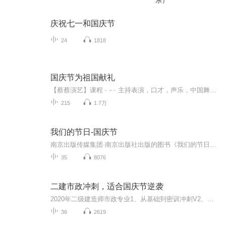
乐）
庆祝七一和国庆节
24
1818
国庆节为祖国献礼
【蔡蔡演艺】课程﹣-﹣主持表演，口才，声乐，中国舞，民族舞。独特的小舞台，专业的录音棚，每一位同学都能成为优秀的小明星。独特的教学模式，轻松上课，快乐学习！知名主持人，舞蹈家，高级教师任职授课！江南总校：河沟街42号三楼 18545856430江北分校...
215
1.7万
我们的节日-国庆节
南京出版传媒集团·南京出版社出版的图书《我们的节日》通过对中国节日文化和节日意义进行深度的挖掘，面向青少年群体构建独具特色的栏目内容，以此丰富春节、元宵节、清明节、端午节、七夕节、中秋节、重阳节等传统节日；六一节、教师节、国庆节等新兴节日的文化内涵和表现形式。促进青少年形成新的节日习俗，提升节日仪式感、认同感。音频作品由金陵朗读者联盟志愿者朗诵，南京音像出版社、金陵图书馆联合制作。
35
8076
二建市政冲刺，适合国庆节逆袭
2020年二级建造师市政专业1、从基础到密训冲刺V2、从精华课程到超压密押V3、0基础同步更新v4、持续更新到2020年考试V5、只要你跟着学让你一次稳拿证V6、渠道超压压题，超压三页纸等独家绝密压题!
36
2619