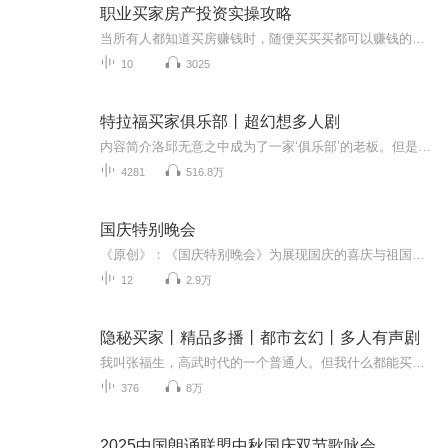
职业买家房产投资实操攻略
当所有人都知道买房赚钱时，随便买买买都可以赚钱的时代即将过去，未来的房产投资市场会越来越专业化。你，如果还想在房产市场赚钱，不被套、不站岗、不掉坑，现在的你，即使一时变不成专家，也必须要学着用专业的手法去操作。最近因为要做这次课程，和很...
10
3025
特拉福买家俱乐部丨超幻想多人剧
内容简介洛邱无意之中成为了一家‘俱乐部’的老板。但是这家俱乐部好奇怪。它不仅仅拥有一个工作了三百年的人偶女仆，而且还会贩卖各种古怪的东西。洛邱渐渐发现，他生活着的社会之中，拥有着多不胜数为欲望所驱使的家伙，而这些家伙都会走到他的面前，用...
4281
516.8万
国庆特别晚会
《原创》：《国庆特别晚会》为展现国庆的喜庆与祖国的深情我将以具体的场景切入从清晨升旗的庄严到街头巷尾的欢庆到历史与当下的交融，用优美的笔触传递对祖国的热爱与自豪！用诗歌和情感美文形式，歌颂祖国的繁荣富强，祝人民幸福安康！
12
2.9万
隐秘买家丨精品多播丨都市玄幻丨多人有声剧
我叫张福生，高武时代的一个普通人。但我什么都能买，也什么都能卖。根骨，悟性，修为，运气，寿命，还有身份和命运。只需要一纸契书。但交易人必须心甘情愿。于是，我向贫贱者贩卖财富，买走他的健康，我也向重病者兜售健康，买走他的悟性。我将悟性留给...
376
8万
2025中国朗诵联盟中秋国庆双节歌咏会