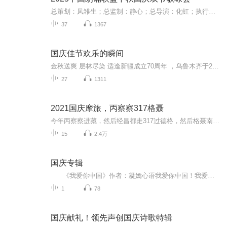
总策划：凤雏生；总监制：静心；总导演：化虹；执行总监：莺子；执行导演：橙夏；主持人：静心、化虹、橙夏
37
1367
国庆佳节欢乐的瞬间
金秋送爽 层林尽染 适逢新疆成立70周年 ，乌鲁木齐于2025年9月23日迎来党中央和习大大带领的慰问团。新疆各族群众欢欣鼓舞，热烈欢迎。
27
1311
2021国庆摩旅，丙察察317格聂
今年丙察察进藏，然后经昌都走317过德格，然后格聂南线，最后沙溪古镇收尾。
15
2.4万
国庆专辑
《我爱你中国》作者：凝嫣心语我爱你中国！我爱你春天蓬勃的秧苗；我爱你秋日金黄的硕果。我爱你中国！我爱你青松气质，我爱你红梅品格！我爱你家乡的甜蔗好像乳汁滋润着我的心窝。我爱你中国，我要把最美的歌儿献给你，我的母亲我的祖国。我爱你中国，我爱...
1
78
国庆献礼！领先声创国庆诗歌特辑