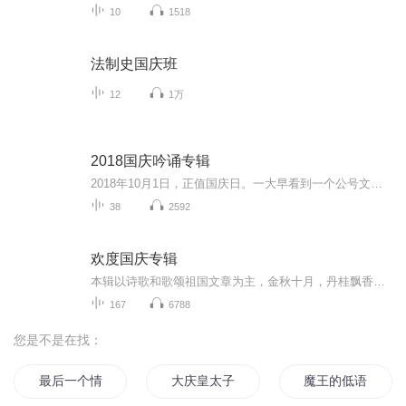
10
1518
法制史国庆班
12
1万
2018国庆吟诵专辑
2018年10月1日，正值国庆日。一大早看到一个公号文章，正是文天祥的《己卯十月一日至燕越五日罹狴犴有感而赋》。当然，彼十一非当今的十一。不过数字的巧合还是让人感触，今天拿来读一读，体味一番历史英杰的民族情怀，恰也当时。 根据诗题来看，这组诗是写于十月一日至十月五日之间，是文天祥被俘之后所作，这些诗作不仅有凛凛正气，更也能看的到他百端交集的复杂情感。另一首于右任先生的《望大陆》，微信公号有称《望乡》，一句“山之上国之殇”荡气回肠，一并兴起拿来读了一读。仓促间多有瑕疵...
38
2592
欢度国庆专辑
本辑以诗歌和歌颂祖国文章为主，金秋十月，丹桂飘香，在这个充满丰收喜悦的季节里，我们满怀激动和自豪，迎来了中华人民共和国76周年华诞。这不仅是一个庄重的纪念日，更是全体中华儿女共同欢庆的盛大的节日，承载着深厚的民族情感和历史意义.
167
6788
您是不是在找：
最后一个情人节
大庆皇太子
魔王的低语