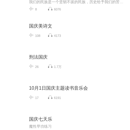
我们的民族是一个坚韧不拔的民族，历史给予我们的苦难都变成了闪着金光的勋章！我们的国家是一个龙腾虎跃的国家，那条巨龙正以不可阻挡之势崛起于神奇的东方！------------------------------------------------值此祖国70周年华诞之际，领先声创以诗歌向祖国献礼！用我们的声音、用我们的热血、用我们的灵魂诵读经典爱国篇章，歌颂我们的祖国！永远繁荣富强！
8
6076
国庆美诗文
108
4173
刑法国庆
26
1.7万
10月1日国庆主题读书音乐会
17
6191
国庆七天乐
魔性早功练习