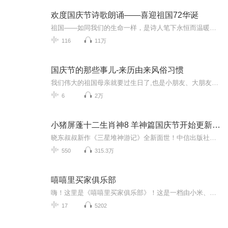
欢度国庆节诗歌朗诵——喜迎祖国72华诞
祖国——如同我们的生命一样，是诗人笔下永恒而温暖的主题。在祖国72周年华诞来临之际，特创建这个诗歌朗诵专辑，诵读经典爱国篇章，和大家一起歌颂祖国，向国庆的献礼！祝愿伟大的祖国繁荣富强，祝愿大家国庆节快乐，度过平安快乐的黄金周假期！
116
11万
国庆节的那些事儿-来历由来风俗习惯
我们伟大的祖国母亲就要过生日了,也是小朋友、大朋友们最喜欢的“国庆小长假”或说“黄金周”还有说”国庆7天乐”的，说法真是不一而足。那么“国庆节”是怎么来的？自古以来国庆节怎么庆贺？新中国国庆节的来历，以及新中国国庆节的庆贺方式又有哪些呢？ ...
6
2万
小猪屏蓬十二生肖神8 羊神篇国庆节开始更新啦！
晓东叔叔新作《三星堆神游记》全新面世！中信出版社出版！京东当当淘宝均有售！点蓝色字收听——《小猪屏蓬爆笑日记2024》《小猪屏蓬爆笑日记2》《小猪屏蓬爆笑日记1》让你笑得喘不上气！《我进故宫当富翁——小猪屏蓬故宫财商笔记》教你成为大富翁！《小...
550
315.3万
嘻嘻里买家俱乐部
嗨！这里是《嘻嘻里买家俱乐部》！这是一档由小米、汪导、通、翔哥四人为固定成员的聊天节目，我们将会在这里讨论感觉、经验和感兴趣的一切。节目每周三上线（争取）！
17
5202