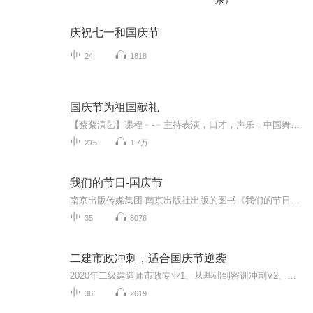
乐）
庆祝七一和国庆节
24
1818
国庆节为祖国献礼
【蔡蔡演艺】课程﹣-﹣主持表演，口才，声乐，中国舞，民族舞。独特的小舞台，专业的录音棚，每一位同学都能成为优秀的小明星。独特的教学模式，轻松上课，快乐学习！知名主持人，舞蹈家，高级教师任职授课！江南总校：河沟街42号三楼 18545856430江北分校...
215
1.7万
我们的节日-国庆节
南京出版传媒集团·南京出版社出版的图书《我们的节日》通过对中国节日文化和节日意义进行深度的挖掘，面向青少年群体构建独具特色的栏目内容，以此丰富春节、元宵节、清明节、端午节、七夕节、中秋节、重阳节等传统节日；六一节、教师节、国庆节等新兴节日的文化内涵和表现形式。促进青少年形成新的节日习俗，提升节日仪式感、认同感。音频作品由金陵朗读者联盟志愿者朗诵，南京音像出版社、金陵图书馆联合制作。
35
8076
二建市政冲刺，适合国庆节逆袭
2020年二级建造师市政专业1、从基础到密训冲刺V2、从精华课程到超压密押V3、0基础同步更新v4、持续更新到2020年考试V5、只要你跟着学让你一次稳拿证V6、渠道超压压题，超压三页纸等独家绝密压题!
36
2619