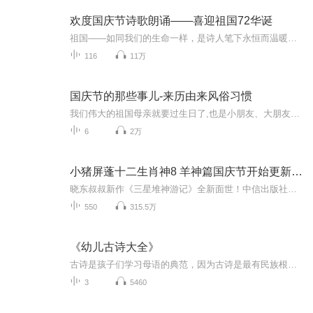
欢度国庆节诗歌朗诵——喜迎祖国72华诞
祖国——如同我们的生命一样，是诗人笔下永恒而温暖的主题。在祖国72周年华诞来临之际，特创建这个诗歌朗诵专辑，诵读经典爱国篇章，和大家一起歌颂祖国，向国庆的献礼！祝愿伟大的祖国繁荣富强，祝愿大家国庆节快乐，度过平安快乐的黄金周假期！
116
11万
国庆节的那些事儿-来历由来风俗习惯
我们伟大的祖国母亲就要过生日了,也是小朋友、大朋友们最喜欢的“国庆小长假”或说“黄金周”还有说”国庆7天乐”的，说法真是不一而足。那么“国庆节”是怎么来的？自古以来国庆节怎么庆贺？新中国国庆节的来历，以及新中国国庆节的庆贺方式又有哪些呢？ ...
6
2万
小猪屏蓬十二生肖神8 羊神篇国庆节开始更新啦！
晓东叔叔新作《三星堆神游记》全新面世！中信出版社出版！京东当当淘宝均有售！点蓝色字收听——《小猪屏蓬爆笑日记2024》《小猪屏蓬爆笑日记2》《小猪屏蓬爆笑日记1》让你笑得喘不上气！《我进故宫当富翁——小猪屏蓬故宫财商笔记》教你成为大富翁！《小...
550
315.5万
《幼儿古诗大全》
古诗是孩子们学习母语的典范，因为古诗是最有民族根性的汉语，是最精粹的汉语，是最富诗性的汉语，是最具想象力的汉语，是最多彩的汉语。人的语言到底是怎么习得的，还不得而知。但普遍认为，培养良好的语感是语言习得与开发的一个重要途径。
3
5460