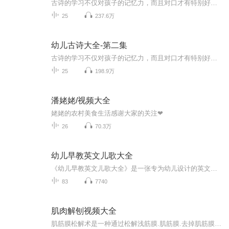
古诗的学习不仅对孩子的记忆力，而且对口才有特别好的锻炼效果，只是很多家长和老师没有掌握传授的方法而已。虽然说现在孩子们很少去背诵古诗了，但是老祖宗留下来的东西，对于智力开发还是很有益处的，只要启蒙的方法正确，对孩子们的成长是有很大帮助的。
25
237.6万
幼儿古诗大全-第二集
古诗的学习不仅对孩子的记忆力，而且对口才有特别好的锻炼效果，只是很多家长和老师没有掌握传授的方法而已。虽然说现在孩子们很少去背诵古诗了，但是老祖宗留下来的东西，对于智力开发还是很有益处的，只要启蒙的方法正确，对孩子们的成长是有很大帮助的。
25
198.9万
潘姥姥/视频大全
姥姥的农村美食生活感谢大家的关注❤
26
70.3万
幼儿早教英文儿歌大全
《幼儿早教英文儿歌大全》是一张专为幼儿设计的英文歌曲专辑，旨在通过欢快的旋律和简单的歌词，激发孩子们对英语学习的兴趣。这张专辑包含了多首经典与现代相结合的英文儿歌，每首歌曲都精心挑选，确保内容健康、富有教育意义，同时易于学唱。这是一份不...
83
7740
肌肉解刨视频大全
肌筋膜松解术是一种通过松解浅筋膜.肌筋膜.去掉肌筋膜激痛点，以治疗疼痛症状的治疗技术，这种方法易学易懂易操作，不需要多少设备，也不需要多少检测，就能很好地为患者治疗。 肌筋膜松解术适应症: 头面部疼痛 三叉神经痛 面肌痉挛 面瘫耳聋耳鸣 牙痛 落枕 肩周炎 上肢麻木 滑囊炎 腕管综合征 桡骨茎突狭窄性腱鞘炎 屈指肌腱狭窄鞘炎 网球肘及手腕部疼痛 膝关节炎 手足部冷凉 腰椎间盘突出 腰椎管狭窄 第三腰椎横突综合症 腰椎间盘滑脱 小腿后侧麻木 膑韧带损伤 带状疱疹 夜尿频多 手抖无力 足跟痛 阳痿早泄等等效果立竿见影。 一、头部疾病： 颈源性综合征，三叉神经痛，面神经麻痹，颈一横出的重要性，第一颈椎，颈部松解体位，头颈部标志点，耳鸣治疗，经顶部各治疗点，头后大、小直肌损伤，头上斜肌与头下斜肌，胸锁乳突肌损伤，胸锁乳突肌，咬肌和颞肌，冀肌，头夹肌和颈夹肌，颈夹肌损伤，头、颈夹肌损伤，头颈夹肌，头半棘肌，多裂肌回旋肌，二腹肌，项韧带损伤，上项线、下项线、项平面的定义，斜方肌的解剖，斜方肌损伤，斜方肌，斜方肌综合征，斜角肌综合征，斜角肌，斜角肌治疗，落枕，肩胛提肌损伤，肩胛提肌，头颈前屈，头颈后伸，头颈侧曲，头颈旋转，颈椎病。 二、肩、背、臂部上肢疾病： 肩胛骨的重要性，冈上肌损伤，冈上肌，冈上肌冈下肌大小圆肌，冈下肌，冈下肌损伤，小圆肌，背阔肌，肱二头肌，大圆肌损伤，大圆肌，肩胛下肌，大、小菱形肌损伤，小菱形肌，三角肌，喙肱肌，肱肌，上后锯肌损伤，上后锯肌，下后锯肌，肩峰下滑囊炎又称三角肌下滑囊炎，四边孔综合征，四边孔综合征治疗点，胸廊出口综合症，肱三头肌损伤，肱三头肌P1，肱三头肌P2点、外侧头，肱三头肌，肩部疼痛汇总，肩周炎，肩关节前屈(上举)，肩关节水平内收(搭肩)，肩关节伸(摸背)，肩关节水平外展，肩关节外展，肩关节内收，肩关节内旋，肩关节外旋，肩周炎，肩部运动大全，肩部运动疼痛分析，网球肘，旋前圆肌综合症，腕管综合症，肘前综合症，挠骨茎突狭窄性腱鞘炎，肘部关节屈伸不利，手伸肌，肱挠肌，旋后肌，指伸肌，掌长肌，前臂屈肌，扳机指，前臂相关肌肉总结，手部疾病等。 三、胸胁类疾病： 锁骨下肌及损伤，胸大肌及损伤，胸小肌，肋间肌，胸骨肌，前锯肌，胸腰椎旁肌，浅层胸腰椎旁肌，深层胸腰椎旁肌牵拉，躯干背伸，躯干前屈，躯干侧曲，躯干旋转。 四、腰腹部疾病： 腹肌，腹直肌，腹内外斜肌，腹横肌，第三腰椎横突综合症，坚脊肌损伤，腰部僵硬的治疗，棘上、棘间韧带损伤，髂腰韧带损伤，髂腰肌损伤，髂腰肌，腰大肌，腰方肌及损伤，腰肋三角损伤及三角区损伤，腰骶三角区损伤，腰椎间管狭窄，腰疼症状分析，髋关节屈及伸，髋关节内收，髋内旋、外旋、展。 五、臀股部疾病： 臀上皮神经损伤，臀大肌及损伤，臀中肌及损伤，莫顿足，臀小肌及损伤，梨状肌、损伤、综合症，梨状肌治疗点，梨状肌，骶结节韧带损伤，股神经卡压综合症，股外皮神经卡压综合症，骶髂关节紊乱综合症。 六、下肢疾病： 股四头肌及损伤、股四头肌损伤股直肌、股中肌，股四头肌之股外侧肌，股内收肌及损伤，股内收肌症状总结，耻骨肌，缝匠肌及损伤，阔筋膜张肌，腘绳肌及损伤，股后肌群，腘肌，髋关节部位的疼痛汇总，臀部疼痛汇总，腓肠肌，比目鱼肌，跖肌，屈膝，伸膝，膝内旋、外旋，膝关节内、外侧副韧带损伤，膝关节性关节炎，膝部滑囊，膝关节积液，髌下脂肪垫损伤，髌骨软化症，膝关节屈伸不利，膝关节疼痛分析、动作分析，腓骨肌，腓骨神经卡压综合症，胫骨后肌、前肌，足趾伸肌、长屈肌，趾短伸肌和踇短伸肌，踇外展肌、内收肌，趾短屈肌，小趾外展肌，趾方肌，骨间肌。 七、杂症总论： 腰部疼痛动作分析，疼痛动作分析，下肢麻木，髌韧带损伤，膝关节增生性关节炎，鹅足部，膝关节内外侧副韧带慢性损伤，带状疱疹，男女夜尿频，脑中风后遗症，华佗夹脊穴，肌筋膜松解术汇总，腰部疾病，哮喘，痛经、性功能障碍，慢性胃部疾病，男性功能障碍、前列腺增生症，功能性心脏病，乳腺增生，肌筋膜治疗点，头颈部疼痛，上背部、肩部和上肩疼痛，前臂和手部疼痛，躯干疼痛，躯干下半部分的疼痛，髋部、大腿和膝部的疼痛，小腿、脚踝和足部疼痛，臀部疼痛。 治疗范围: 全身各部位疼痛均可治疗。比如常见的头痛、偏头痛，颞颌关节炎，颈椎病:肩周炎、肱骨外上髁炎、内上髁炎，指掌关节疼痛麻木等 心脏病除外的胸闷、气短，胸疼、背痛 腰部疼痛，及下肢各种原因引起的疼、凉、麻、胀等症状，以及各部位屈伸不利，活动受限等。松解术全程纯针灸疗法，不烤电、贴敷药物等附加治疗，一次见效。 肌筋膜松解术·疼痛疗法研修班 肌筋膜松解术是一种通过松解浅筋膜.肌筋膜.去掉肌筋膜激痛点，以治疗疼痛症状的治疗技术，这种方法易学易懂易操作，不需要多少设备，也不需要多少检测，就能很好地为患者治疗。 授课专家:叶颖华