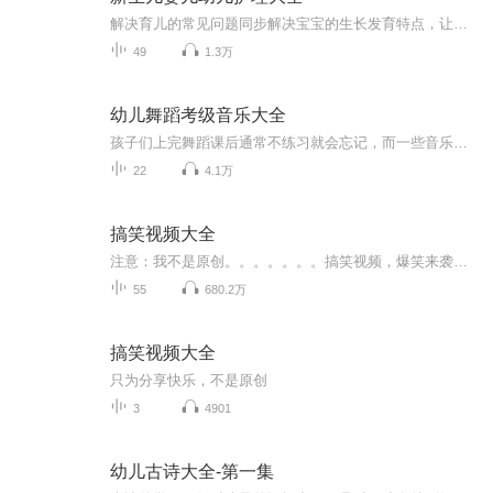
解决育儿的常见问题同步解决宝宝的生长发育特点，让智力开发造就聪明宝宝
49
1.3万
幼儿舞蹈考级音乐大全
孩子们上完舞蹈课后通常不练习就会忘记，而一些音乐又很难找到，本专辑就是我把一些我认为难找的音乐做出来分享到这里，以方便大家的不时之需。
22
4.1万
搞笑视频大全
注意：我不是原创。。。。。。。搞笑视频，爆笑来袭！看完先评分,快乐更一分！
55
680.2万
搞笑视频大全
只为分享快乐，不是原创
3
4901
幼儿古诗大全-第一集