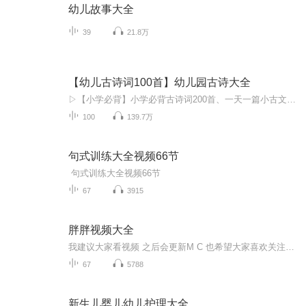
幼儿故事大全
39
21.8万
【幼儿古诗词100首】幼儿园古诗大全
▷【小学必背】小学必背古诗词200首、一天一篇小古文（365篇）、小学生文言文（小古文100篇）、唐诗300首▷【初中小四门】生物、地理、道法、历史▷【初中古诗文】中考古诗文60篇、初中古诗文138篇（上册+下册)▷【高中必背】高中古诗文72篇、古文观止100...
100
139.7万
句式训练大全视频66节
句式训练大全视频66节
67
3915
胖胖视频大全
我建议大家看视频 之后会更新M C 也希望大家喜欢关注一波 里面会有各种不一样的内容 比如魔鬼滑梯 介绍空岛等等 希望大家喜欢
67
5788
新生儿婴儿幼儿护理大全