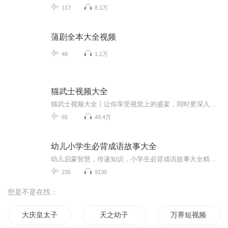
117
8.1万
蒲剧全本大全视频
48
1.1万
猫武士视频大全
猫武士视频大全丨让你享受视觉上的盛宴，同时更深入了解猫武士主播寄语：现在更新频率比较慢，但还是会更新的，感谢大家的支持（
65
49.4万
幼儿小学生必背成语故事大全
幼儿启蒙智慧，传递知识，小学生必背成语故事大全精选，睡前成语故事，成语接龙，成语同义词，成语反义词
235
9130
您是不是在找：
大庆皇太子
天之幼子
万界短视频系统