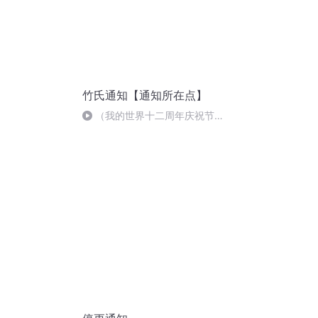
竹氏通知【通知所在点】
（我的世界十二周年庆祝节
目）此生无悔入麦块，来世还做
方块人！