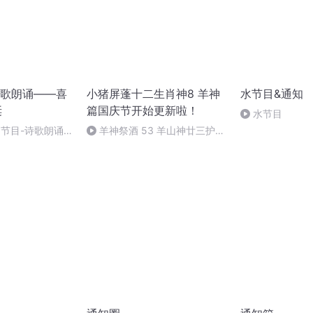
歌朗诵——喜
小猪屏蓬十二生肖神8 羊神
水节目&通知
诞
篇国庆节开始更新啦！
水节目
别节目-诗歌朗诵-
羊神祭酒 53 羊山神廿三护祭
坛 敬天地白泽做祭酒（4）