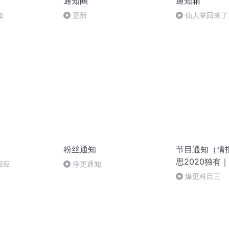
通知圈
通知箱
知
更新
仙人掌回来了
粉丝通知
节目通知（情
思2020独有
回应
停更通知
爆更科目三