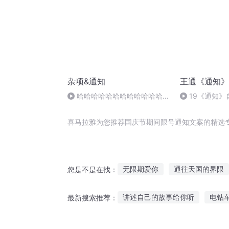
杂项&通知
王通《通知》
哈哈哈哈哈哈哈哈哈哈哈哈哈
19《通知》
哈哈哈哈哈哈哈哈
升身体能量3经
喜马拉雅为您推荐国庆节期间限号通知文案的精选
无限期爱你
通往天国的界限
您是不是在找：
十二号诡案
亡灵通知书
讲述自己的故事给你听
电钻
最新搜索推荐：
无限之通天
穿越之大庆帝国
我是听的故事
不讲故事了听