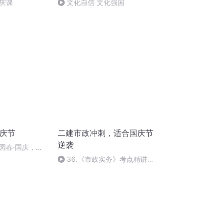
庆课
文化自信 文化强国
国庆节
二建市政冲刺，适合国庆节
逆袭
园春·国庆，朗
36.《市政实务》考点精讲第
36节课_2020926212025