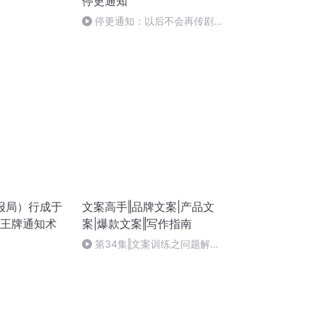
停更通知
停更通知：以后不会再传剧
了，除非是亲友和自己的剧。感
谢支持~2016.12.08
报局）行成于
文案高手‖品牌文案|产品文
｜王牌通知术
案|爆款文案‖写作指南
第34集‖文案训练之问题解决
法