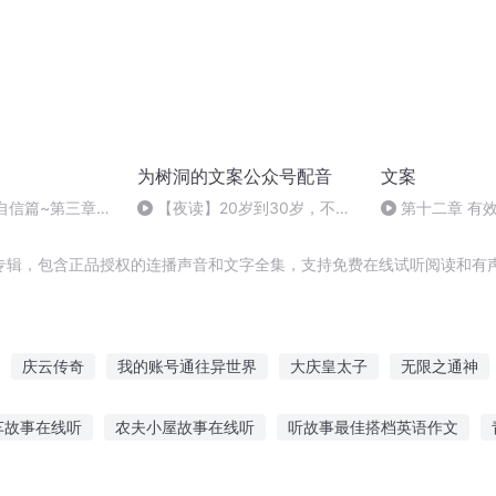
为树洞的文案公众号配音
文案
自信篇~第三章提
【夜读】20岁到30岁，不是
第十二章 有
络导引法3
十年，而是一生
命名、定价、应
专辑，包含正品授权的连播声音和文字全集，支持免费在线试听阅读和有声
庆云传奇
我的账号通往异世界
大庆皇太子
无限之通神
通向只有神知道的世界
好景知时节
节操无限
君子于役不知归
车故事在线听
农夫小屋故事在线听
听故事最佳搭档英语作文
故事的软件
成人睡前听故事长篇放松
勾栏听曲的故事背景
刘