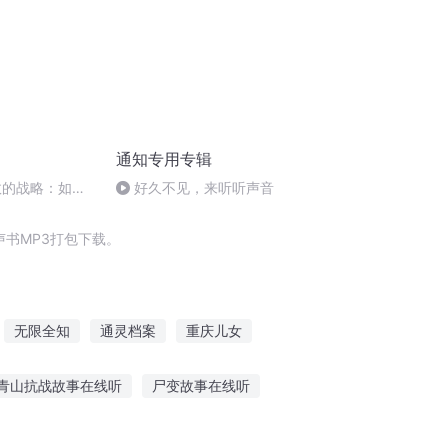
通知专用专辑
效的战略：如何
好久不见，来听听声音
对替代品
书MP3打包下载。
无限全知
通灵档案
重庆儿女
期
无限节操
夏花知时节
一人有庆
青山抗战故事在线听
尸变故事在线听
涌的故事在哪听
听晓东讲鬼故事在线听