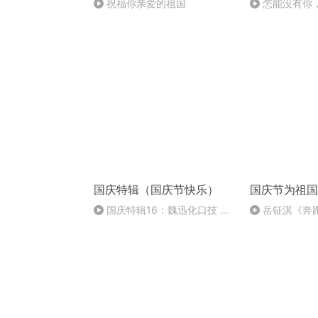
祝福你亲爱的祖国
怎能没有你
国庆特辑（国庆节快乐）
国庆节为祖国
国庆特辑16：魏迅化口技 二
岳钲淇《奔
胡 东方红+一般唱法和原生态