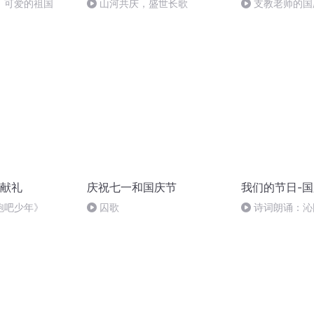
，可爱的祖国
山河共庆，盛世长歌
支教老师的国
献礼
庆祝七一和国庆节
我们的节日-
跑吧少年》
囚歌
诗词朗诵：沁
读者：张继军