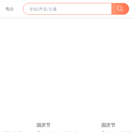
电台
国庆节
国庆节