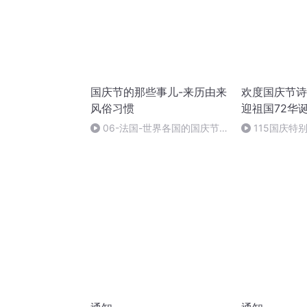
国庆节的那些事儿-来历由来
欢度国庆节诗
风俗习惯
迎祖国72华
06-法国-世界各国的国庆节-
115国庆特
国庆节的那些事儿
中国梦