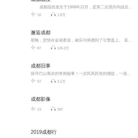
成都战役发生于1949年12月，是第二次国共内战后期的一次战役，通过此次战役刘伯承、邓小平率领的中国人民解放军第二野战军在成都平原歼灭了胡宗南率领的国军30余万人，进占成都。通过成都战役，解放军基本歼灭了退往西南地区的国军主力，国军在成都战役后不久最终退出大陆，蒋介石自成都飞往台北后，终生没有再回到大陆。 本专辑主要通过讲述成都战役中的人物故事来介绍成都战役。希望通过本专辑让中国人民尤其是成都人民了解成都战役，感受成都解放的来之不易，感恩先烈...
10
1.8万
邂逅成都
那晚，贺情在金港赛道，被应与将摁到了引擎盖上。 直到额角出血之后，他脑内仍然一片混乱。 他发誓，让他在成都圈子里丢脸的债，一定要从这个男人身上讨回来。
87
126.2万
成都旧事
探寻巴山蜀水的奇闻秘事！一次民风民俗的捕捉，一场城市记忆的相遇！
57
3.1万
成都影像
13
397
2019成都行