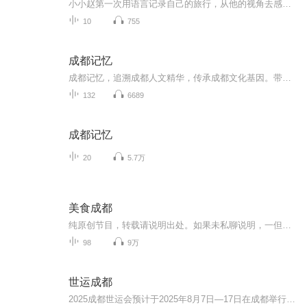
小小赵第一次用语言记录自己的旅行，从他的视角去感受和体会成都这座城市的魅力，因为希望能记录下他真实的想法，所以不去干涉他说什么，怎么说。如果有错误，或表达欠佳。请见谅，感谢聆听！
10
755
成都记忆
成都记忆，追溯成都人文精华，传承成都文化基因。带你一起追溯历史，精览成都，探寻成都的前世今生。成都市地方志工作办公室 成都广播电视台故事广播 联合制作
132
6689
成都记忆
20
5.7万
美食成都
纯原创节目，转载请说明出处。如果未私聊说明，一但发现，律师传票。请支持原创，原创不易。
98
9万
世运成都
2025成都世运会预计于2025年8月7日—17日在成都举行，赛事将有35个大项，承办过成都大运会赛事和训练的多个场馆都计划举办2025成都世运会的赛事，我们非常熟悉的无人机、飞盘、滑翔机、射箭、龙舟、台球、攀岩、武术……这些精彩赛事都将在2025年呈现在大...