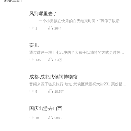
到哪里去？
风到哪里去了
一个小男孩在快乐的白天结束时问：“风停了以后，它到哪里去了呢？”他妈妈向他解释风没有停，只是吹到别的地方去了，让那里的树跳舞。 然后，她循序渐进地告诉孩子世上物质不灭的道理，只是在另一个地方，或者以另一种形式开始。雨回到了云里，生成新的雨；波浪退回到大海里，成为新的波浪；白天与黑夜循环往复，晚上给小男孩带来了黑暗，星星，让他如梦。 作者和绘图者以抒情的文字和丰富多彩的插图完成了一次美丽的对万物循环链的礼赞！
1
2644
耍儿
通过讲述一群十七八岁的半大孩子以独特的方式走过热血青春的故事，带读者回到1980—1990年代的天津卫。 [4]
135
7.3万
成都-成都武侯祠博物馆
音频来源于链景旅行 地址 武侯区武侯祠大街231 票价描述 60元/人，学生半价，年票100元。 开放时间 乘车信息 乘坐1、8、53、57、59、82、109、110、301、302、335、503等公交车可到达。
5
10.6万
国庆出游去山西
10
5805