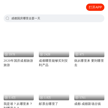
打开APP
成都国庆哪里去耍一天
1978
2428
475
2020年国庆成都旅游
成都哪里能够买到安
病从哪里来 要到哪里
旅游
利产品
去
1.4万
1.9万
1761
我是谁？从哪里来？
邮票去哪里了
成都-成都新场古镇