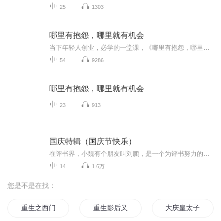
25
1303
哪里有抱怨，哪里就有机会
当下年轻人创业，必学的一堂课，《哪里有抱怨，哪里就有机会》在这个人人都能成为创业者的时代，几乎每个创业者都会经历困惑、迷茫、失落、坎坷…会遭遇资金、市场、团队、管理等各种问题，他们渴望获得一些成功者的指点和帮助，希望成功者沉淀出的宝贵经验能让他们有所启发。 从“骗子”、“疯子”、“狂人”到打造出一个阿里巴巴王国，马云无疑是这个时代最具有代表性的草根英雄和创业偶像。本有声书以商界奇才马云为主题，选取大量真实生动的故事，全面解析他的商业智慧与人生哲学。
54
9286
哪里有抱怨，哪里就有机会
23
913
国庆特辑（国庆节快乐）
在评书界，小魏有个朋友叫刘鹏，是一个为评书努力的小伙子。在2021年国庆期间，他想弄个特辑，便烦劳我给他录个爱国题材的评书小段儿。这种事情，不是特殊情况，小魏一般不会拒绝，也就给其录了一个《鲁迅踢鬼》，等他传完，我再传到我的专辑里。另外，小...
14
1.6万
您是不是在找：
重生之西门庆
重生影后又耍赖了
大庆皇太子