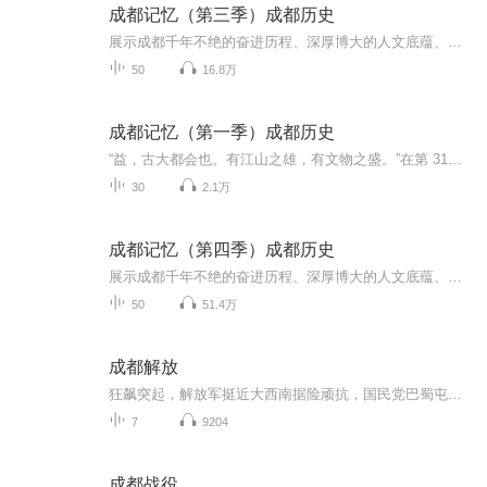
成都记忆（第三季）成都历史
展示成都千年不绝的奋进历程、深厚博大的人文底蕴、乐观包容创新友善的城市品格，探寻成都绵延不绝、经久不衰的文化传承和城市基因
50
16.8万
成都记忆（第一季）成都历史
“益，古大都会也。有江山之雄，有文物之盛。”在第 31届世界大学生夏季运动会欢迎宴会上，习近平总书记引用古语赞誉成都历史悠久、人文荟萃。为展示成都千年不绝的奋进历程、深厚博大的人文底蕴、乐观包容创新友善的城市品格，探寻成都绵延不绝、经久不衰...
30
2.1万
成都记忆（第四季）成都历史
展示成都千年不绝的奋进历程、深厚博大的人文底蕴、乐观包容创新友善的城市品格，探寻成都绵延不绝、经久不衰的文化传承和城市基因
50
51.4万
成都解放
狂飙突起，解放军挺近大西南据险顽抗，国民党巴蜀屯重兵当共和国的五星红旗在天安门前升起让蒋介石万念俱灰的成都战役拉开帷幕进兵西南、决胜川西、抢修都江堰、剿匪行动、修建成渝铁路
7
9204
成都战役