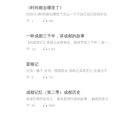
《时间都去哪里了》
2020.6.9时间都去哪里了怎么一下子自己也已经挡不住的白发还有爬上来的满脸皱纹不再年轻虽然不再年轻 但还是可以寻找青春可以寻找些精彩些找点时间陪陪老人找机会陪陪孩子多陪陪爱人和自己祝福群里伙伴都能看到时间都去哪里了祝福大家充实每一天
1
304
一眸成都三千年，讲成都的故事
【内容简介】英雄儿女终相去，留得芳菲三千年！读一本书 ，历一城沧桑 ，品三千年的人与事。这是一部关于成都的百花缭乱的城市史，也是中国版的《耶路撒冷三千年》。这里有上古帝王与奇人异士的民间传说、英雄豪杰的谋略纷争、宫廷政治的明争暗斗、王朝政...
111
6.4万
耍猴记
主演：猴子 次演：围观群众 高岭之瓜朱芝心 左黛玉不彳亍 时代峰峻观察 朱志鑫的大聪明妈妈 小琳祖爷爷 分享一下喜马拉雅里面的猴子！！！不爱看的直接滑走 憋bb
5
712
成都记忆（第二季）成都历史
讲述巴蜀历史名人、著名蓉漂代表的故事， 触摸历史人文脉搏，凸显天府四川的历史文化特色。以主播讲述、情景剧演绎、史学专家讲解等广播特有的制作方式，探索天府文化的前世与今生，找寻巴山蜀水的根、公园城市的魂。
50
6556