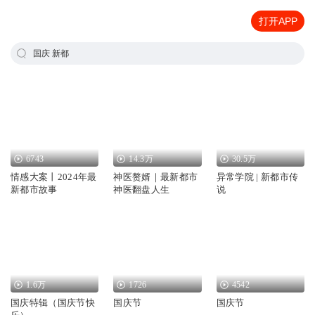
打开APP
国庆 新都
6743
14.3万
30.5万
情感大案丨2024年最
神医赘婿｜最新都市
异常学院 | 新都市传
新都市故事
神医翻盘人生
说
1.6万
1726
4542
国庆特辑（国庆节快
国庆节
国庆节