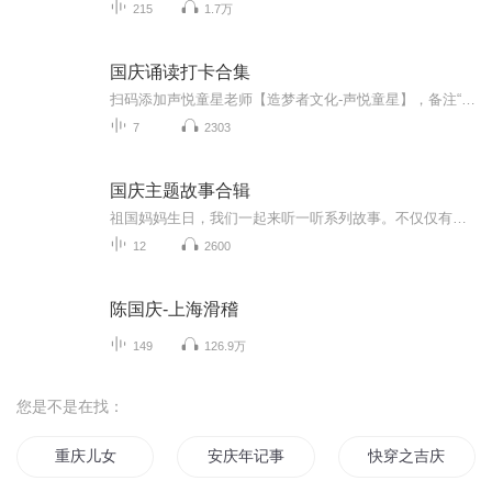
215
1.7万
国庆诵读打卡合集
扫码添加声悦童星老师【造梦者文化-声悦童星】，备注“诵读打卡”报名，已添加好友的，直接发送“诵读打卡”报名，报名成功后进入社群。
7
2303
国庆主题故事合辑
祖国妈妈生日，我们一起来听一听系列故事。不仅仅有《我的祖国》，还有红军故事，也有关于战争的故事，让大家体会到和平年代的不易。
12
2600
陈国庆-上海滑稽
149
126.9万
您是不是在找：
重庆儿女
安庆年记事
快穿之吉庆有余