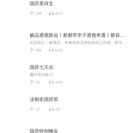
国庆美诗文
108
4173
极品透视医仙丨新都市学子透视奇遇丨硬叔演播
作品简介：被甩后，李枫安然无神的在街上徘徊，因为一起车祸，改变了他的一声。玄门传承，主修医道，辅修炼丹修真。不光如此，他醒来之后却发现自己竟然用有了一双透视神眼。美女环抱、大佬青睐，李枫能否不忘初心；黑白两道、同学赌徒，他又会怎样靠自己...
166
5.6万
国庆七天乐
魔性早功练习
10
1518
法制史国庆班
12
1万
国庆特别晚会