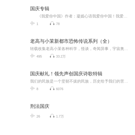
国庆专辑
《我爱你中国》作者：凝嫣心语我爱你中国！我爱你春天蓬勃的秧苗；我爱你秋日金黄的硕果。我爱你中国！我爱你青松气质，我爱你红梅品格！我爱你家乡的甜蔗好像乳汁滋润着我的心窝。我爱你中国，我要把最美的歌儿献给你，我的母亲我的祖国。我爱你中国，我爱...
1
78
老高与小茉新都市恐怖传说系列（全）
转载收集老高小茉各种科学，怪谈，奇闻异事，宇宙奥秘等……
495
33.2万
国庆献礼！领先声创国庆诗歌特辑
我们的民族是一个坚韧不拔的民族，历史给予我们的苦难都变成了闪着金光的勋章！我们的国家是一个龙腾虎跃的国家，那条巨龙正以不可阻挡之势崛起于神奇的东方！------------------------------------------------值此祖国70周年华诞之际，领先声创以诗歌向祖国献礼！用我们的声音、用我们的热血、用我们的灵魂诵读经典爱国篇章，歌颂我们的祖国！永远繁荣富强！
8
6076
刑法国庆
26
1.7万