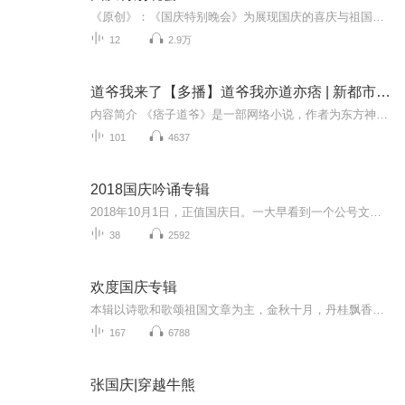
《原创》：《国庆特别晚会》为展现国庆的喜庆与祖国的深情我将以具体的场景切入从清晨升旗的庄严到街头巷尾的欢庆到历史与当下的交融，用优美的笔触传递对祖国的热爱与自豪！用诗歌和情感美文形式，歌颂祖国的繁荣富强，祝人民幸福安康！
12
2.9万
道爷我来了【多播】道爷我亦道亦痞 | 新都市武侠
内容简介 《痞子道爷》是一部网络小说，作者为东方神木，首发于起点网。这部小说融合了黑金、权谋、江湖等元素，讲述了一位从老街走出的年轻人，胸怀荡尽天下不平事的侠气，致力于还世间一个朗朗乾坤的故事。小说集悬疑、爱情、江湖、商战等素材为一体，...
101
4637
2018国庆吟诵专辑
2018年10月1日，正值国庆日。一大早看到一个公号文章，正是文天祥的《己卯十月一日至燕越五日罹狴犴有感而赋》。当然，彼十一非当今的十一。不过数字的巧合还是让人感触，今天拿来读一读，体味一番历史英杰的民族情怀，恰也当时。 根据诗题来看，这组诗是写于十月一日至十月五日之间，是文天祥被俘之后所作，这些诗作不仅有凛凛正气，更也能看的到他百端交集的复杂情感。另一首于右任先生的《望大陆》，微信公号有称《望乡》，一句“山之上国之殇”荡气回肠，一并兴起拿来读了一读。仓促间多有瑕疵...
38
2592
欢度国庆专辑
本辑以诗歌和歌颂祖国文章为主，金秋十月，丹桂飘香，在这个充满丰收喜悦的季节里，我们满怀激动和自豪，迎来了中华人民共和国76周年华诞。这不仅是一个庄重的纪念日，更是全体中华儿女共同欢庆的盛大的节日，承载着深厚的民族情感和历史意义.
167
6788
张国庆|穿越牛熊