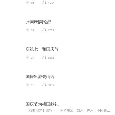
91
4.2万
张国庆|舆论战
22
4713
庆祝七一和国庆节
24
1818
国庆出游去山西
10
5805
国庆节为祖国献礼
【蔡蔡演艺】课程﹣-﹣主持表演，口才，声乐，中国舞，民族舞。独特的小舞台，专业的录音棚，每一位同学都能成为优秀的小明星。独特的教学模式，轻松上课，快乐学习！知名主持人，舞蹈家，高级教师任职授课！江南总校：河沟街42号三楼 18545856430江北分校...