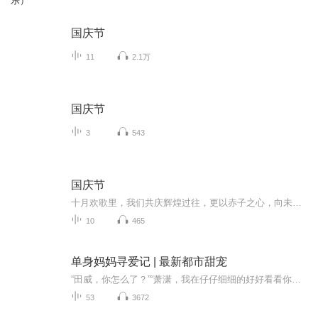
乐）
国庆节
11
2.1万
国庆节
3
543
国庆节
十月欢歌里，我们共庆辉煌过往，更以赤子之心，向未来书写滚烫的誓言——这盛世，值得我们以热爱相拥。
10
465
单身妈妈寻爱记 | 最新都市甜宠
“田威，你怎么了？”“萧潇，我在仔仔细细的好好看看你，把你印在我的生命里，来世我一定娶你。”“萧潇，我会想你的。”就此一眼，田威就没了。我此时此刻只剩下无比伤心的流泪。我们的爱情距今为止只有七个月零十天。没有正式工作的打工妹萧潇和刚高中...
53
3672