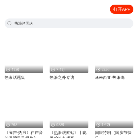
打开APP
热浪湾国庆
4120
7.4万
2256
热浪话题集
热浪之外专访
马来西亚-热浪岛
268
9889
1.6万
《澜声·热浪》在声音
《热浪观察站》丨晓
国庆特辑（国庆节快