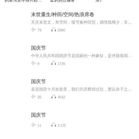
的港湾里寻得片刻的
鹭的热点播客
乐）
宁静与思考！
末世重生/种田/空间/热浪席卷
天灾末世文，有空间，慢节奏种田型，感情线稀少，非打脸极品文，非传统天灾文，主全民末世废土求生
79
2980
国庆节
中华人民共和国国庆节是国家的一种象征，是伴随着国家的出现而出现的。让我们用诗歌朗诵歌颂祖国的繁荣富强，国泰民安。
8
1726
国庆节
喜迎国庆十月欢歌里，我们共庆辉煌过往，更以赤子之心，向未来书写滚烫的誓言——这盛世，值得我们以热爱相拥。
20
4542
国庆节
11
2.1万