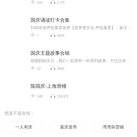
215
1.7万
国庆诵读打卡合集
扫码添加声悦童星老师【造梦者文化-声悦童星】，备注“诵读打卡”报名，已添加好友的，直接发送“诵读打卡”报名，报名成功后进入社群。
7
2303
国庆主题故事合辑
祖国妈妈生日，我们一起来听一听系列故事。不仅仅有《我的祖国》，还有红军故事，也有关于战争的故事，让大家体会到和平年代的不易。
12
2600
陈国庆-上海滑稽
149
126.9万
您是不是在找：
一人有庆
嘉庆皇帝
湾湾杂货铺