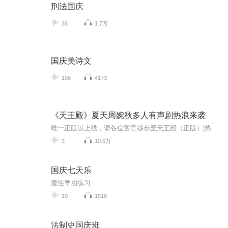
刑法国庆
26
1.7万
国庆美诗文
108
4173
《天王殿》夏天周婉秋多人有声剧热浪来袭
唯一正版以上线，请各位客官移步至天王殿（正版）|热血都市多人小说剧（夏天）声相工作室又一新作，精品多人剧《天王殿》上线就加更，现在追剧更尽兴！爆更啦！7月17日起，连续4天日更5集，快来一起嗨听吧～粑粑终于回来了，从此她的世界有了彩色，再也不会被恶妇欺负了！小草的粑粑就是盖世英雄，永远保护着麻麻和小草！王者归来，硬核护妻女，天王殿即将上线，爽快整个夏天！
3
10.5万
国庆七天乐
魔性早功练习
10
1518
法制史国庆班