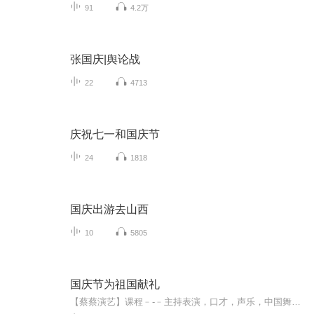
91
4.2万
张国庆|舆论战
22
4713
庆祝七一和国庆节
24
1818
国庆出游去山西
10
5805
国庆节为祖国献礼
【蔡蔡演艺】课程﹣-﹣主持表演，口才，声乐，中国舞，民族舞。独特的小舞台，专业的录音棚，每一位同学都能成为优秀的小明星。独特的教学模式，轻松上课，快乐学习！知名主持人，舞蹈家，高级教师任职授课！江南总校：河沟街42号三楼 18545856430江北分校...