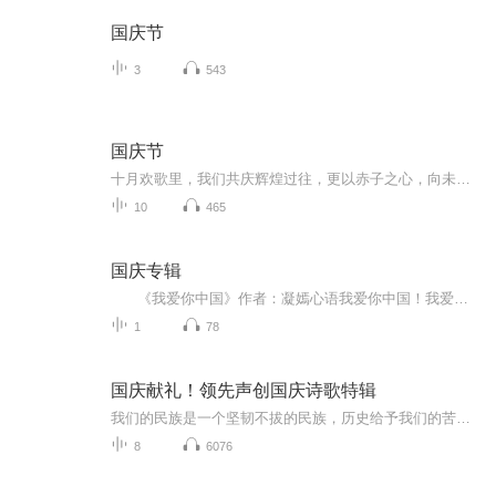
国庆节
3
543
国庆节
十月欢歌里，我们共庆辉煌过往，更以赤子之心，向未来书写滚烫的誓言——这盛世，值得我们以热爱相拥。
10
465
国庆专辑
《我爱你中国》作者：凝嫣心语我爱你中国！我爱你春天蓬勃的秧苗；我爱你秋日金黄的硕果。我爱你中国！我爱你青松气质，我爱你红梅品格！我爱你家乡的甜蔗好像乳汁滋润着我的心窝。我爱你中国，我要把最美的歌儿献给你，我的母亲我的祖国。我爱你中国，我爱...
1
78
国庆献礼！领先声创国庆诗歌特辑
我们的民族是一个坚韧不拔的民族，历史给予我们的苦难都变成了闪着金光的勋章！我们的国家是一个龙腾虎跃的国家，那条巨龙正以不可阻挡之势崛起于神奇的东方！------------------------------------------------值此祖国70周年华诞之际，领先声创以诗歌向祖国献礼！用我们的声音、用我们的热血、用我们的灵魂诵读经典爱国篇章，歌颂我们的祖国！永远繁荣富强！
8
6076