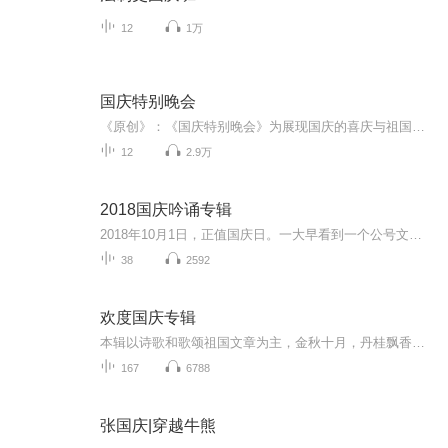
12
1万
国庆特别晚会
《原创》：《国庆特别晚会》为展现国庆的喜庆与祖国的深情我将以具体的场景切入从清晨升旗的庄严到街头巷尾的欢庆到历史与当下的交融，用优美的笔触传递对祖国的热爱与自豪！用诗歌和情感美文形式，歌颂祖国的繁荣富强，祝人民幸福安康！
12
2.9万
2018国庆吟诵专辑
2018年10月1日，正值国庆日。一大早看到一个公号文章，正是文天祥的《己卯十月一日至燕越五日罹狴犴有感而赋》。当然，彼十一非当今的十一。不过数字的巧合还是让人感触，今天拿来读一读，体味一番历史英杰的民族情怀，恰也当时。 根据诗题来看，这组诗是写于十月一日至十月五日之间，是文天祥被俘之后所作，这些诗作不仅有凛凛正气，更也能看的到他百端交集的复杂情感。另一首于右任先生的《望大陆》，微信公号有称《望乡》，一句“山之上国之殇”荡气回肠，一并兴起拿来读了一读。仓促间多有瑕疵...
38
2592
欢度国庆专辑
本辑以诗歌和歌颂祖国文章为主，金秋十月，丹桂飘香，在这个充满丰收喜悦的季节里，我们满怀激动和自豪，迎来了中华人民共和国76周年华诞。这不仅是一个庄重的纪念日，更是全体中华儿女共同欢庆的盛大的节日，承载着深厚的民族情感和历史意义.
167
6788
张国庆|穿越牛熊