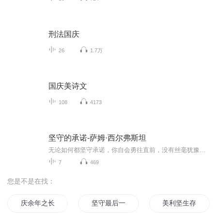
刑法国庆
26
1.7万
国庆美诗文
108
4173
坚守的承诺-萨姆·西尔弗斯坦
无论如何都坚守承诺，你自会勇往直前，没有丝毫犹豫。成为最好的自己、吸引人才、带好家庭和团队，其秘诀在于要知道为什么和如何承诺于人，以及要承诺什么。好好使用承诺的力量，你就会成就这一切，甚至更多。《坚守的承诺》——增强责任感的10个原则
7
469
您是不是在找：
庆余年之长歌行
坚守最后一道防线
美利坚生存守则