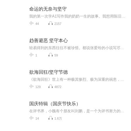
命运的无奈与坚守
我的第一次学A1写作我的奶奶一生的故事。我想用陈旧的故事怀念我的亲人那个美貌善良又悽苦的老人。喜欢听故事的亲们请给我鼓励！我希望能不负重望。节目主题:童养媳的一生主播是谁:ZHMD9401适合谁听:喜欢声音的亲们主播的话:我自己写的一个专辑写我奶奶的...
44
2157
趋善避恶 坚守本心
轻易得到的东西往往不被珍惜。都说张爱玲的小说写尽人性的幽微，然而她却说，《金瓶梅》是我一切创作的源泉。 这部被誉为“第一奇书”的小说里，不写帝王将相的家国情仇，也不写才子佳人的爱恨离合。它只用粗俗的市井俚语，讲述普通的烟火生活。可在蝇营狗...
1
59
欲海回狂/坚守节德
《欲海回狂》世上有一种极其惨烈、极为深重的祸患，往往使人丧失性命，可是人们却大都沉溺于其中，甚至不惜以身相殉，至死都不肯改悔，这便是对色欲的贪爱！那些道德败坏之流，放纵情欲，寻花问柳，偷香窃玉，做下种种毁坏社会伦理的恶行，致使家庭衰败，...
129
4872
国庆特辑（国庆节快乐）
在评书界，小魏有个朋友叫刘鹏，是一个为评书努力的小伙子。在2021年国庆期间，他想弄个特辑，便烦劳我给他录个爱国题材的评书小段儿。这种事情，不是特殊情况，小魏一般不会拒绝，也就给其录了一个《鲁迅踢鬼》，等他传完，我再传到我的专辑里。另外，小...
14
1.6万