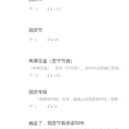
11
2.1万
国庆节
3
543
寿康宝鉴（坚守节德）
《寿康宝鉴》，原名《不可录》。由印光法师编订而成，该书希望广大的社会大众及青年男女，从此能立下决心，坚守节德，慎防色欲，戒除邪淫，使身体康健长寿。
35
1155
国庆专辑
《我爱你中国》作者：凝嫣心语我爱你中国！我爱你春天蓬勃的秧苗；我爱你秋日金黄的硕果。我爱你中国！我爱你青松气质，我爱你红梅品格！我爱你家乡的甜蔗好像乳汁滋润着我的心窝。我爱你中国，我要把最美的歌儿献给你，我的母亲我的祖国。我爱你中国，我爱...
1
78
她走了，我坚守着承诺50年