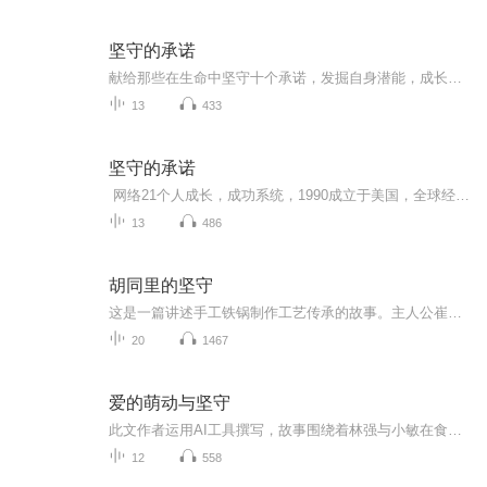
坚守的承诺
献给那些在生命中坚守十个承诺，发掘自身潜能，成长为有责任感的带领者的人，那些足够幸运、在生命中遇见了负责任的带领者，并经由带领者的帮助激发出潜能的人。向有责任感的带领者致敬！
13
433
坚守的承诺
网络21个人成长，成功系统，1990成立于美国，全球经营个人特许经营品牌30年，所有发达国家和发展中国，都有成功的生意，帮助150万家庭实现了财富自由和丰盛的人生。成功系统用生意来锻造和历练人，赋能核心从自然人，到生意拥有人的华丽转身。我们运用独...
13
486
胡同里的坚守
这是一篇讲述手工铁锅制作工艺传承的故事。主人公崔铁山是一位传统手工制锅匠人，他不为利益诱惑所动，坚持手工制锅，与外商斗智斗勇，为了守住祖传制锅手艺，与德盛楼赵世凯、儿子崔小满、记者苏青和洋徒弟马克等人之间，发生了一系列跌宕起伏、感人至深...
20
1467
爱的萌动与坚守
此文作者运用AI工具撰写，故事围绕着林强与小敏在食品厂车间的爱情展开。林强来自偏远乡村，小敏是深圳长大的城市姑娘，两人工作岗位相邻，从简短交流到熟悉默契、工作摩擦、误会产生、默默关心、内心挣扎等情感阶段，以各方面压力给他们带来诸多挑战。在...
12
558