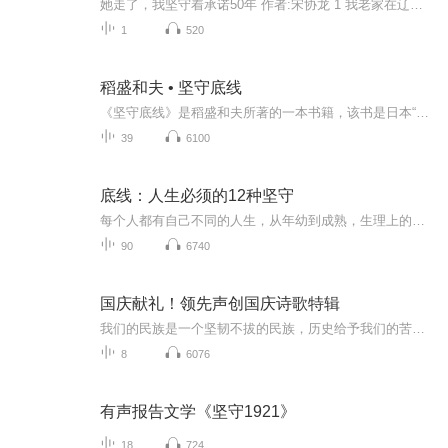
她走了，我坚守着承诺50年 作者:宋协龙 1 我老家在辽南的一个小渔村，老屋窗外有一棵玉兰树，玉兰树下有一条林阴小道，弯弯曲曲地通向不远处的大海，海风吹着飒飒的树叶，把我的思念吹向海那边的一座城市。 儿时，我的发小是一个叫玉兰的小姑娘，她扎着两条羊角小辫，整天甩来甩去跟在我的屁股后面，我们一起在草地上捉蚂蚱，一起在大海沙滩上拾贝壳。玉兰的爸爸是下放干部，妈妈是音乐教师，玉兰4岁时随父母来到我们小渔村，住在我家厢房里。因为她的名字，我特别喜欢玉兰花，于是我们一起在我的窗外栽了一棵玉兰树，我铲土，她浇水，种下了我们童年的友谊。玉兰七八岁就会吹笛吹箫弹琵琶，她常常在玉兰树下给我弹奏，让我这个农村的土小子听得如醉如痴。玉兰12岁那年，父母落实政策回到了海那边的城市，从此再没有她的音讯。 2 一年又一年的时光在思念中流逝，每当看到玉兰花开，我就像见到她那对总是挂着微笑的小酒窝，还有她任性时噘起的小嘴唇。玉兰树和我一起逐年长大，经历了花开花落数十个春秋，我常常站在窗前凝望着这棵玉兰树，玉兰树也缱缱绻绻把我每一瞬间的目光收留在它的年轮里。玉兰树记得她每一瞬间指尖弹出的音符，玉兰树记得每一瞬间我肺叶呼出的节奏，玉兰树记得每一瞬间她脉管流出的韵律，玉兰树记得每一瞬间我心脏跳动的情愫…… 3 我站在窗前凝望窗外那棵玉兰树———两只燕子衔着三月的衣袖飞来，把一树青葱洒进我的窗口；两只喜鹊扯着九月的衣襟飞去，把一地橙黄留在我的金秋；一只叫了三天三夜的知了，用最后一丝力气把明年新生的卵射进泥土，用死宣布了生命的庄严；一只海鸥从树梢飞起来，飞向远天晚霞绽开的红唇，化作一颗小小的黑痣镶嵌在灰色的天幕上。这黑痣，在我看来，就是小玉兰嘴角的那颗黑痣镶在我的心扉上。 4 我站在窗口，透过玉兰树缝隙的云霓，凝望着天地云海每一瞬间的变化，领悟着玉兰树叶绿叶黄的从容，欣赏着玉兰树花开花落的淡定。风来了，玉兰树招手；雨过了，玉兰树送行。它无畏地迎接每一次雷电，它静静地披上每一道彩虹。玉兰树习惯了沉默，用心去倾听树梢上每一声蝉鸣，保持着心海里一湾净水，从肺叶里向外流淌着墨彩；玉兰树习惯了孤独，收藏着窗前每一缕花影，保持着站立的姿势，从骨子里向外扩散着丹青…… 5 几十年风雨的历练，玉兰树从小树变成了老树，躯干让风刀刻上了一道道伤痕，面容让霜雪涂抹出一条条皱褶，可它依然站在窗前扩展着自己的年轮，并不觉得自己已经憔悴苍老，那昼夜颤抖的枝叶就像一双双灵巧的手，在高高的蓝天上写下一首长长的诗，抒发着自己一生的跌跌宕宕，记录着自己一生的起起伏伏。这诗句，招来一片片彩云，驻足窗前，高声朗诵，朗诵着日月星辰的声音。天下写思念的诗，大多是描述爱情的悲欢离合，唯独这一首，是写童贞的尽善尽美。 6 我站在窗前凝望，思想着我和这棵玉兰树同样难解的命运。海那边的地平线传来时隐时现的咯咯的笑声，那是小玉兰童年经常震荡我耳郭的音频。这笑声，通过玉兰树汁液的过滤，变成一缕缕思念的心音，汩汩地流进老屋的窗里，流进我的梦里。在梦里，这笑声又变成小玉兰临别时的哭喊：“小明哥哥，等我……”她被爸爸拽着一步三回头，我看到了她脸上流下的两行泪珠，还有那瘦弱的小肩头撑着的越来越远越来越小的背影。“我等你回来……”我向她招手。 7 为了这个瞬间的承诺，我一直在等，等了50年。这中间，我当过兵，也到过海那边的城市去找她，可一直没有她的音讯。退休后，我离开了那个物欲横流吵闹喧嚣的城市，又回到老家这个窗口守候。说实话，我不知道她是否还会回来，但我却愿意守着这份承诺，守着这份孤独，守着这份宁静，守着这份童贞，守着我一生最纯洁最纯真的这份情感，风吹不走，雨浇不散，她和玉兰树一起凝结成我心中的一幅永存的画卷，并写诗作题： 日落风瘦觅飞鸟，月息孤影梦难消。花开花落长相守，心箫一曲书信杳。(原载于中国财经报)
1
520
稻盛和夫 • 坚守底线
《坚守底线》是稻盛和夫所著的一本书籍，该书是日本“经营之神”稻盛和夫最新出版的力作。作者饱含激情地回顾了自己的创业历程，着力描写了自己青春的苦难与早期的挫折，以及成长过程中从不放弃的“坚守底线”的信念。“到底怎样才能找到人生的出路？”“要打开成功的大门，核心问题是什么？”稻盛和夫不断地较劲：跟自己较劲，超越自己；跟社会较劲，不甘人；跟时代较劲，勇当先锋。正所谓“自助者天助之”，稻盛和夫通过自身努力打拼开创出了一片辽阔的人生，并总结出一套行之有效的经营哲学与人生理念。本书可以说是一部坚强心灵的颂歌，浓墨重彩地展现了一代“经营之神” 的精彩人生和“坚守底线”的做人与做事的人生信条。读后令人如饮甘饴，回味无穷。编辑推荐“经营之神”全新大作！“坚守底线”、“坚守就是力量”是今天的企业、个人最缺失的东西。唯有坚守底线，才能抵御各种诱惑，才是中国企业、个人的出路。底线就是生命线。张瑞敏、王石、马云、曹岫云、陈伟鸿、白立新鼎力推荐!媒体推荐“根据我七八十年来的观察，既是企业家又是哲学家，一身而二任的人，简直如凤毛麟角，有之自稻盛和夫先生始。 ”——著名学者 季羡林“如果没有稻盛先生‘敬天爱人’的思想和阿米巴经营方式，就没有软银的今天。从这点上讲，就是拿几百亿日元来，也报答不了稻盛先生的教诲。”—— 日本软银（Softbank）总裁、首席执行官 孙正义“稻盛先生的经营哲学里有两条对我们非常重要。一个是敬天爱人。另外一个就是稻盛先生创造的阿米巴经营组织。早遇稻盛，海尔发展会更快。”——海尔集团董事局主席兼首席执行官 张瑞敏“我对稻盛先生一直很敬仰。很多事情是我最近一两年才想清楚，但是稻盛先生多年前已经想清楚了。”——阿里巴巴集团主席、首席执行官 马云“稻盛先生的著作中多次强调“人生是提升心志的过程”、“人生不过是宇宙造物主赐予人类的、提升心志的修道场”我很赞同这样的说法。——万科集团董事长 王石稻盛和夫的经营哲学被日本企业界奉为经营圣典，是企业经营的最大法宝。稻盛和夫的“敬天爱人”、“为了员工的幸福、为了社会做出贡献”的理念，正如同甘露、阳光和力量，可以给无数中国企业人以深深的启迪。——CCTV《对话》主持人 陈伟鸿
39
6100
底线：人生必须的12种坚守
每个人都有自己不同的人生，从年幼到成熟，生理上的长大不代表着思维和行动上的成熟。成熟是伴随着人们的经历和历练的，有了经历才有了体验，有了那些正确或是错误的判断，甚至是成长的阵痛，这才积攒了成熟的资本。
90
6740
国庆献礼！领先声创国庆诗歌特辑
我们的民族是一个坚韧不拔的民族，历史给予我们的苦难都变成了闪着金光的勋章！我们的国家是一个龙腾虎跃的国家，那条巨龙正以不可阻挡之势崛起于神奇的东方！------------------------------------------------值此祖国70周年华诞之际，领先声创以诗歌向祖国献礼！用我们的声音、用我们的热血、用我们的灵魂诵读经典爱国篇章，歌颂我们的祖国！永远繁荣富强！
8
6076
有声报告文学《坚守1921》
18
724