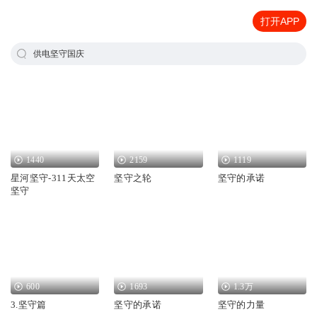
打开APP
供电坚守国庆
1440
2159
1119
星河坚守-311天太空
坚守之轮
坚守的承诺
坚守
600
1693
1.3万
3.坚守篇
坚守的承诺
坚守的力量