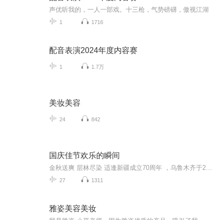
声优听我的，一人一部戏。十三枪，气势磅礴，傲视江湖
1
1716
配音表演2024年度内容赛
1
1.7万
美妆美容
24
842
国庆佳节欢乐的瞬间
金秋送爽 层林尽染 适逢新疆成立70周年 ，乌鲁木齐于2025年9月23日迎来党中央和习大大带领的慰问团。新疆各族群众欢欣鼓舞，热烈欢迎。
27
1311
雅姿美容美妆