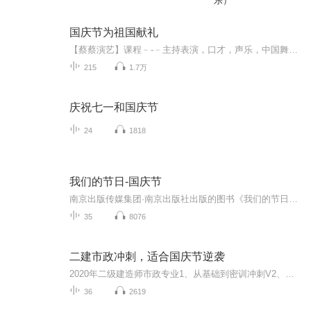
乐）
国庆节为祖国献礼
【蔡蔡演艺】课程﹣-﹣主持表演，口才，声乐，中国舞，民族舞。独特的小舞台，专业的录音棚，每一位同学都能成为优秀的小明星。独特的教学模式，轻松上课，快乐学习！知名主持人，舞蹈家，高级教师任职授课！江南总校：河沟街42号三楼 18545856430江北分校...
215
1.7万
庆祝七一和国庆节
24
1818
我们的节日-国庆节
南京出版传媒集团·南京出版社出版的图书《我们的节日》通过对中国节日文化和节日意义进行深度的挖掘，面向青少年群体构建独具特色的栏目内容，以此丰富春节、元宵节、清明节、端午节、七夕节、中秋节、重阳节等传统节日；六一节、教师节、国庆节等新兴节日的文化内涵和表现形式。促进青少年形成新的节日习俗，提升节日仪式感、认同感。音频作品由金陵朗读者联盟志愿者朗诵，南京音像出版社、金陵图书馆联合制作。
35
8076
二建市政冲刺，适合国庆节逆袭
2020年二级建造师市政专业1、从基础到密训冲刺V2、从精华课程到超压密押V3、0基础同步更新v4、持续更新到2020年考试V5、只要你跟着学让你一次稳拿证V6、渠道超压压题，超压三页纸等独家绝密压题!
36
2619