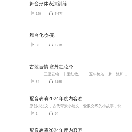
舞台形体表演训练
129
5.6万
舞台化妆-完
60
1718
古装言情.塞外红妆冷
三里云锦，十里红妆。 五年恍若一梦，她和他携手征战沙场，无数次惊心动魄的生死回悬，助他赢得天下。如今她卸下盔甲，红妆女儿身，嫁与他为后。 然而，大婚之日她没有等来他，等来的却是一道圣旨，被判以谋反之罪……
54
3155
配音表演2024年度内容赛
原创小短文，古代背景小短文，爱恨交织的小故事，快来听听吧！～
1
54
配音表演2024年度内容赛