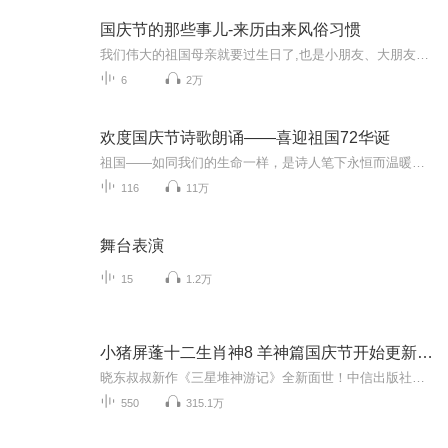
国庆节的那些事儿-来历由来风俗习惯
我们伟大的祖国母亲就要过生日了,也是小朋友、大朋友们最喜欢的“国庆小长假”或说“黄金周”还有说”国庆7天乐”的，说法真是不一而足。那么“国庆节”是怎么来的？自古以来国庆节怎么庆贺？新中国国庆节的来历，以及新中国国庆节的庆贺方式又有哪些呢？ ...
6
2万
欢度国庆节诗歌朗诵——喜迎祖国72华诞
祖国——如同我们的生命一样，是诗人笔下永恒而温暖的主题。在祖国72周年华诞来临之际，特创建这个诗歌朗诵专辑，诵读经典爱国篇章，和大家一起歌颂祖国，向国庆的献礼！祝愿伟大的祖国繁荣富强，祝愿大家国庆节快乐，度过平安快乐的黄金周假期！
116
11万
舞台表演
15
1.2万
小猪屏蓬十二生肖神8 羊神篇国庆节开始更新啦！
晓东叔叔新作《三星堆神游记》全新面世！中信出版社出版！京东当当淘宝均有售！点蓝色字收听——《小猪屏蓬爆笑日记2024》《小猪屏蓬爆笑日记2》《小猪屏蓬爆笑日记1》让你笑得喘不上气！《我进故宫当富翁——小猪屏蓬故宫财商笔记》教你成为大富翁！《小...
550
315.1万