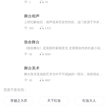
1
78
舞台相声
上世纪解放后，相声迎来历史性转折。这门发源于市井茶馆的民间艺术，走出喧闹的茶桌，登上正式舞台，成为服务大众的文艺形式。新社会为相声注入活力，艺人从“撂地”卖艺变为文艺工作者，创作聚焦人民生活。侯宝林整理传统段子去其糟粕，赋予相声文雅气；...
253
1.5万
致命舞台
《致命舞台》是英国作家德里克.史密斯创作的长篇小说。德里克.史密斯是英国侦探小说家、密室研究家。他深受约翰.狄克森.卡尔的影响，创作了多部挑战不可能犯罪的小说，《致命舞台》就是其中的佳作。人物表：涉案人员：莱斯利.克里斯托弗——女主角玛莉莲的...
30
8284
舞台美术
舞台美术是戏剧艺术当中不可或缺的一部分，虽然现在有越来越多的人看戏，但真正了解戏剧的人还是不多，对于其中的舞台美术部分，了解的人就更少了，所以本人想利用业余时间把舞台美术相关知识捋一捋，让自己重新把专业知识书面化，也让有兴趣的朋友来参与...
63
4067
您是不是在找：
穿越之大庆帝国
天下红妆
红妆大人