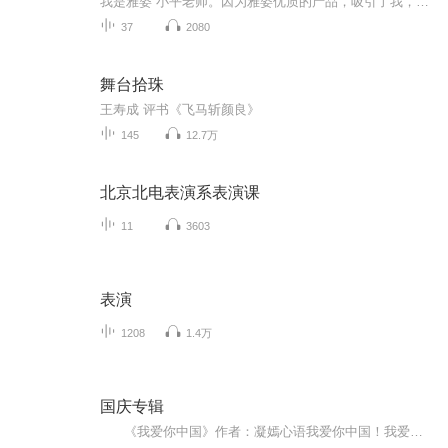
我是雅姿 小平老师。因为雅姿优质的产品，吸引了我，并深深爱上了雅姿。梦想把美丽的知识传播给更多的人。让更多的人越美丽越自信。美丽咨询热微15391976647...
37
2080
舞台拾珠
王寿成 评书《飞马斩颜良》
145
12.7万
北京北电表演系表演课
11
3603
表演
1208
1.4万
国庆专辑
《我爱你中国》作者：凝嫣心语我爱你中国！我爱你春天蓬勃的秧苗；我爱你秋日金黄的硕果。我爱你中国！我爱你青松气质，我爱你红梅品格！我爱你家乡的甜蔗好像乳汁滋润着我的心窝。我爱你中国，我要把最美的歌儿献给你，我的母亲我的祖国。我爱你中国，我爱...