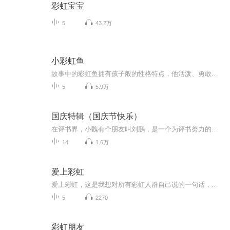
彩虹宝宝
5
43.2万
小彩虹鱼
故事中的彩虹鱼拥有孩子般的性格特点，他活泼、勇敢、乐群， 同时也会犯各种各样小朋友容易犯的错误，但他在一次次的“试误”中学习、成长，逐渐学会分享、包容、沟通、互助和关爱，也锻炼了无所畏惧、勇于探索的精神。
5
5.9万
国庆特辑（国庆节快乐）
在评书界，小魏有个朋友叫刘鹏，是一个为评书努力的小伙子。在2021年国庆期间，他想弄个特辑，便烦劳我给他录个爱国题材的评书小段儿。这种事情，不是特殊情况，小魏一般不会拒绝，也就给其录了一个《鲁迅踢鬼》，等他传完，我再传到我的专辑里。另外，小...
14
1.6万
爱上彩虹
爱上彩虹，这是我想对所有彩虹人群自己说的一句话，请认同自己的身份，好好的爱自己；同时也是对所有非彩虹人群说的一句话，请稍微耐心的对我们多些了解，可能爱不上，但请尊重我们，我们可以成为好朋友啊。世界不是非此即彼的，它很多元，所以敞开心扉，...
5
2270
彩虹朋友