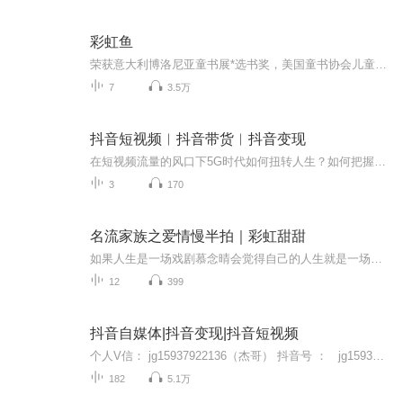
彩虹鱼
荣获意大利博洛尼亚童书展*选书奖，美国童书协会儿童票选*图书奖，会闪耀七彩光芒的图画书，培养幼儿社会适应力，学会分享、互助、沟通、勇气。诞生25周年，被翻译成50多种语言，销量超过3000万册 ·故事温馨、有趣，蕴含深刻的社会性教育意义。关注独生子女时代幼儿教育新问题，培养幼儿的人际交往与社会适应能力，鼓励幼儿学会分享、关爱、互助、沟通、包容，以及克服恐惧、勇于探索。 ·艺术风格独特，蕴含审美教育功能。充满创意的镭射银鳞片设计，产生奇妙的闪闪七彩效果，牢牢抓住幼儿的眼球；画风柔和，以透明水彩的渲染技法呈现海底美景，大小鱼儿悠游其中，让幼儿感受到如同在海底漫游的愉悦。 ·丰富的海洋科学知识，具有生态教育、科普教育的功能。对海洋生物特性、海洋生态的细腻描绘，蕴涵自然科学教育的理念。 ·畅销全球20余年。译成36种语言，目前全球销量已达到2000万册。 ·国际大奖图画书。曾荣获意大利博洛尼亚国际儿童书展**童书奖、英国凯特·格林纳威奖、美国年度畅销童书大奖、美国纽约图书馆协会三苹奖等十多项大奖。 ·北京师范大学实验幼儿园、北京市昌平区机关幼儿园、北京交通大学幼儿园园长和骨干教师联袂推荐，并撰写导读手册 适合年龄： 2-6岁幼儿，亲子共读 主要获奖记录： 1993年意大利博洛尼亚国际儿童书展**童书奖 1993年英国凯特·格林纳威奖 1993年法国图书馆**图书奖 1995年美国年度畅销童书大奖 1996年美国童书协会儿童票选**图书奖
7
3.5万
抖音短视频︱抖音带货︱抖音变现
在短视频流量的风口下5G时代如何扭转人生？如何把握短视频的天时地利人和？业余时间做抖音小橱柜月入过万，远超上班收入，如何做到的？ 抖音好物推荐是当下特别好的一个变现方式，值得大家去尝试。另外还需要及时的跟用户进行互动，他们的留言要积极、认真的回复，增强粘性，增强好感。回复的时候，尽量带上与产品有关的关键词，对增加这条视频的权重。 单打独斗的时代已经过去，找一个行业交流圈子一起互动、学习和成长，才能让我们立于长久的不败之地。抓住抖音红利期，副业兼职赚些钱，挺好的！加油...
3
170
名流家族之爱情慢半拍｜彩虹甜甜
如果人生是一场戏剧慕念晴会觉得自己的人生就是一场狗血剧，原本前一天她还是人人羡慕的小公主，可是下一秒成为负债累累的灰姑娘，就连她的王子也转眼娶了别人，而追着她的只有债主，难道天要亡我吗？说好的王子，骑士呢？为什么守在她身边的只有恶魔呀，...
12
399
抖音自媒体|抖音变现|抖音短视频
个人V信： jg15937922136（杰哥） 抖音号 ： jg15937922136 (杰哥智慧说）添加备注：喜马拉雅梦想商学院创始人： 杰 哥社群营销 跨界第一人演讲导师 知识服务者文化、商业、社群、认知、职场、财经、历史等分享，分享里面有大量金句，想通过学习提升...
182
5.1万