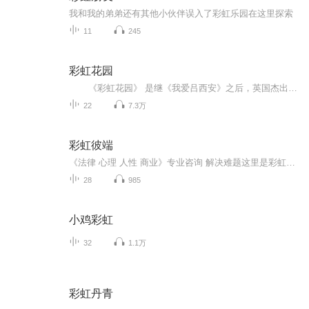
我和我的弟弟还有其他小伙伴误入了彩虹乐园在这里探索
11
245
彩虹花园
《彩虹花园》 是继《我爱吕西安》之后，英国杰出儿童文学作家帕特里夏•圣约翰的又一重磅力作。作者以温暖细腻的文字，写出了生动有趣的故事，把我们带进了妙趣无穷、感人至深的孩子世界。 本书被成了多国语言，给几代青少年带来了...
22
7.3万
彩虹彼端
《法律 心理 人性 商业》专业咨询 解决难题这里是彩虹彼端的美好世界加微pingping628525 赠送婚恋心理知识
28
985
小鸡彩虹
32
1.1万
彩虹丹青