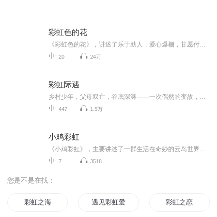
彩虹色的花
《彩虹色的花》，讲述了乐于助人，爱心爆棚，甘愿付出，生生不息的弱小生命——彩虹色的花帮助几个小动物度过难关的故事。彩虹的色彩，彩虹一样的绚烂爱心，彩虹般的乐观态度，顽强的生命力，都不得不让人去喜爱，去学习。虽然是幼儿读物，成人读来也意蕴悠长，让人真正感受到奉献是一种自然的力量，来自内心快乐的需要。 故事诵读：岳引弟，静宁县东关幼儿园教师，热爱书，相信书是人生中最长情的伴侣；读书是教师最好的修行。闲暇时常读一些文学作品和教育专著，最喜欢的有《务虚笔记》、《爱与孤独》、《生命册》、《百年孤独》《芙蓉国》等。 “好，今天我一定要把积雪全都融化掉。”太阳升起来把原野照得亮亮的。他吃了一惊：昨天还是一片积雪的原野上，竟然开着一朵花！“早安，你是谁？”太阳问。花儿回答说：“早安，我是彩虹色的花。冬天的时候，我一直呆在泥土里，可我再也等不及了。现在终于见到你了，我多高兴呀！我想跟每个人分享我的快乐。” 过了几天，好像有谁从花儿的身边走过。“早安，我是彩虹色的花。你是谁呀？”彩虹色的花问。“我是蚂蚁。我现在要去奶奶家。可是，雪融化了，原野中间有一个很大的水洼。我怎么才能过去呢？”“是这样啊。那你爬上来，摘一片花瓣试试看，说不定能用得上呢。” 又过了几天，一个很舒服的晴天，好像又有谁走过。“你好，我是彩虹色的花。你是谁呀？你为什么那么难过”彩虹色的花问。“我是蜥蜴，今天我要去参加宴会，可是没有合适的衣服。怎么办呢？”“哦，也许我的哪一片花瓣与你的绿色相配。你看呢？” 这些日子，每天的阳光都很强烈。好像有谁从花儿的身边走过。“你好。我是彩虹色的花。你是谁呀？你怎么呼哧呼哧地喘着气呢？”“哦，你好。我是老鼠。最近天气又闷又热，弄得我晕乎乎的。要是有把扇子就好了。”“噢，那用我的花瓣不正好吗？” 白天越来越短了，已经是秋天了。好像有谁从天空飞过。“你好。你是谁呀？你还会飞啊。”彩虹色的花说。“你好，我是小鸟。因为我有翅膀，所以会飞呀。今天是我女儿的生日，我出来为她选一件礼物。可是，飞来飞去，什么也没找到，正着急呢。”“那你看看我这儿有没有她喜欢的彩色花瓣呢？” 有一天，乌云遮住了天空。好像有谁跟花儿打招呼：“你好，彩虹色的花。最近冷多了，眼看就要下雨了，怎么办？”原来是一只刺猬。彩虹色的花用虚弱的声音回答说：“我能帮你什么忙吗？” 天空越来越暗，传来阵阵雷声。大风把最后一片花瓣也刮走了。 太阳隐去了自己的光芒。彩虹色的花也折断了，但她仍然静静地站在那儿。雪花仿佛要拥抱彩虹色的花，轻轻地、轻轻地飘落下来....... 很快，大雪覆盖了所有东西，一片白茫茫的。谁会想到，在这里曾经开过一朵彩虹色的花呢！就在这个时候...... 从雪中升起一道耀眼的彩虹色的光芒，把天空照亮了。蚂蚁、蜥蜴、老鼠、小鸟和刺猬都从远处跑了过来。他们看着光芒，心里渐渐温暖起来。大家都想起了彩虹色的花曾经给过自己的帮助。 漫长的冬天终于过去了，春天又来了。一天早晨，太阳探出头来，他吃了一惊，很高兴地说：“早安，彩虹色的花。又见到你了。”
20
24万
彩虹际遇
乡村少年，父母双亡，谷底深渊——一次偶然的变故，却让他从此艳遇不断，就此开启逆袭人生——生活如彩虹般多姿多彩——
447
1.5万
小鸡彩虹
《小鸡彩虹》，主要讲述了一群生活在奇妙的云岛世界，有着彩虹一样色彩的小鸡之间的有趣的成长故事。作品风格清新、温暖，充满了爱与治愈的感觉。
7
3518
您是不是在找：
彩虹之海
遇见彩虹爱情
彩虹之恋