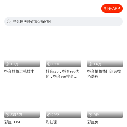
打开APP
抖音国庆彩虹怎么拍的啊
1.1万
1936
1.6万
抖音拍摄运镜技术
抖音seo，抖音seo优
抖音拍摄热门运营技
化，抖音seo排名，
巧课程
抖音seo技术
335.5万
2982
269
彩虹TOM
彩虹课
彩虹兔