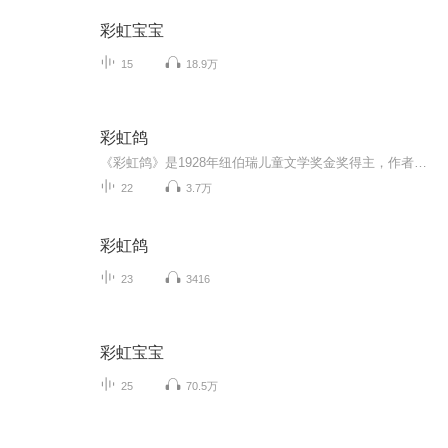
彩虹宝宝
15
18.9万
彩虹鸽
《彩虹鸽》是1928年纽伯瑞儿童文学奖金奖得主，作者丹·戈帕尔·慕克吉，是个美籍印度人。他结合年少的经历，创造出一只英勇非凡的小鸽子，与游隼秃鹰黑猫勇敢搏斗、几次穿越生死火线，送出珍贵情报。它会像常人一样害怕、气馁、一蹶不振，但总能靠自己的力量再度飞上蓝天。它就是我们的朋友，一代信鸽之王——彩虹鸽。...
22
3.7万
彩虹鸽
23
3416
彩虹宝宝
25
70.5万