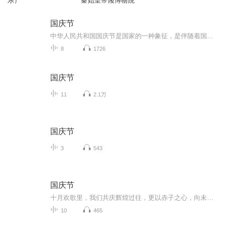
乐）
秦始皇帝陵博物院
国庆节
中华人民共和国国庆节是国家的一种象征，是伴随着国家的出现而出现的。让我们用诗歌朗诵歌颂祖国的繁荣富强，国泰民安。
8
1726
国庆节
11
2.1万
国庆节
3
543
国庆节
十月欢歌里，我们共庆辉煌过往，更以赤子之心，向未来书写滚烫的誓言——这盛世，值得我们以热爱相拥。
10
465