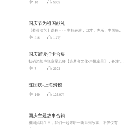
10
5805
国庆节为祖国献礼
【蔡蔡演艺】课程﹣-﹣主持表演，口才，声乐，中国舞，民族舞。独特的小舞台，专业的录音棚，每一位同学都能成为优秀的小明星。独特的教学模式，轻松上课，快乐学习！知名主持人，舞蹈家，高级教师任职授课！江南总校：河沟街42号三楼 18545856430江北分校...
215
1.7万
国庆诵读打卡合集
扫码添加声悦童星老师【造梦者文化-声悦童星】，备注“诵读打卡”报名，已添加好友的，直接发送“诵读打卡”报名，报名成功后进入社群。
7
2303
陈国庆-上海滑稽
149
126.9万
国庆主题故事合辑
祖国妈妈生日，我们一起来听一听系列故事。不仅仅有《我的祖国》，还有红军故事，也有关于战争的故事，让大家体会到和平年代的不易。