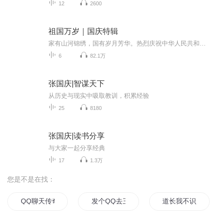
12
2600
祖国万岁｜国庆特辑
家有山河锦绣，国有岁月芳华。热烈庆祝中华人民共和国成立73周年！
6
82.1万
张国庆|智谋天下
从历史与现实中吸取教训，积累经验
25
8180
张国庆|读书分享
与大家一起分享经典
17
1.3万
您是不是在找：
QQ聊天传奇
发个QQ去三国
道长我不识人心