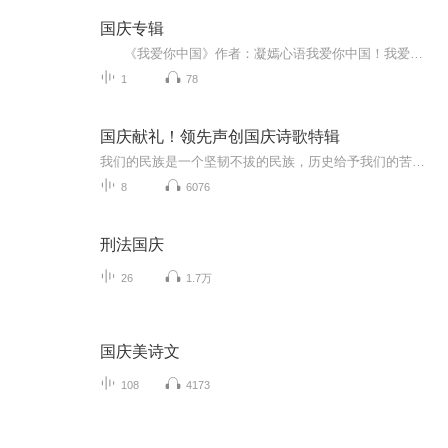
国庆专辑
《我爱你中国》作者：凝嫣心语我爱你中国！我爱你春天蓬勃的秧苗；我爱你秋日金黄的硕果。我爱你中国！我爱你青松气质，我爱你红梅品格！我爱你家乡的甜蔗好像乳汁滋润着我的心窝。我爱你中国，我要把最美的歌儿献给你，我的母亲我的祖国。我爱你中国，我爱...
1
78
国庆献礼！领先声创国庆诗歌特辑
我们的民族是一个坚韧不拔的民族，历史给予我们的苦难都变成了闪着金光的勋章！我们的国家是一个龙腾虎跃的国家，那条巨龙正以不可阻挡之势崛起于神奇的东方！------------------------------------------------值此祖国70周年华诞之际，领先声创以诗歌向祖国献礼！用我们的声音、用我们的热血、用我们的灵魂诵读经典爱国篇章，歌颂我们的祖国！永远繁荣富强！
8
6076
刑法国庆
26
1.7万
国庆美诗文
108
4173