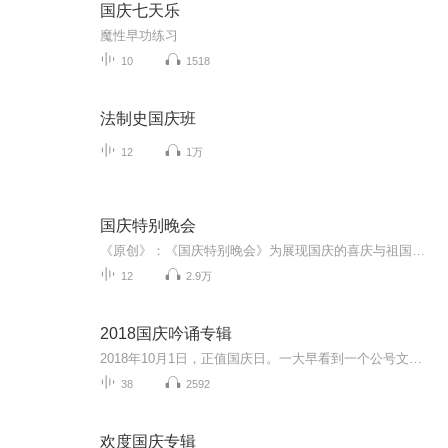
国庆七天乐
魔性早功练习
10
1518
法制史国庆班
12
1万
国庆特别晚会
《原创》：《国庆特别晚会》为展现国庆的喜庆与祖国的深情我将以具体的场景切入从清晨升旗的庄严到街头巷尾的欢庆到历史与当下的交融，用优美的笔触传递对祖国的热爱与自豪！用诗歌和情感美文形式，歌颂祖国的繁荣富强，祝人民幸福安康！
12
2.9万
2018国庆吟诵专辑
2018年10月1日，正值国庆日。一大早看到一个公号文章，正是文天祥的《己卯十月一日至燕越五日罹狴犴有感而赋》。当然，彼十一非当今的十一。不过数字的巧合还是让人感触，今天拿来读一读，体味一番历史英杰的民族情怀，恰也当时。 根据诗题来看，这组诗是写于十月一日至十月五日之间，是文天祥被俘之后所作，这些诗作不仅有凛凛正气，更也能看的到他百端交集的复杂情感。另一首于右任先生的《望大陆》，微信公号有称《望乡》，一句“山之上国之殇”荡气回肠，一并兴起拿来读了一读。仓促间多有瑕疵...
38
2592
欢度国庆专辑