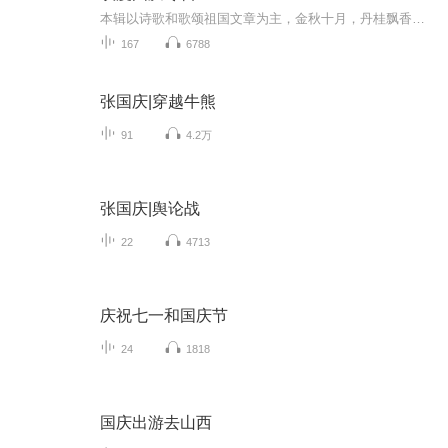
本辑以诗歌和歌颂祖国文章为主，金秋十月，丹桂飘香，在这个充满丰收喜悦的季节里，我们满怀激动和自豪，迎来了中华人民共和国76周年华诞。这不仅是一个庄重的纪念日，更是全体中华儿女共同欢庆的盛大的节日，承载着深厚的民族情感和历史意义.
167
6788
张国庆|穿越牛熊
91
4.2万
张国庆|舆论战
22
4713
庆祝七一和国庆节
24
1818
国庆出游去山西