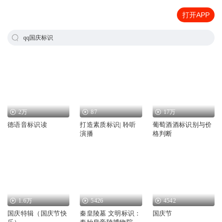
打开APP
qq国庆标识
2万
87
17万
德语音标识读
打造素质标识| 聆听
葡萄酒酒标识别与价
演播
格判断
1.6万
5426
4542
国庆特辑（国庆节快
秦皇陵墓 文明标识：
国庆节