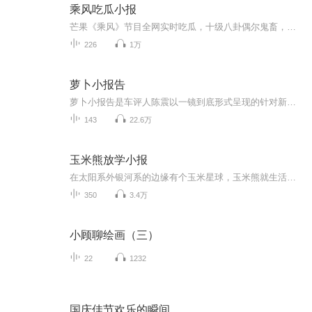
乘风吃瓜小报
芒果《乘风》节目全网实时吃瓜，十级八卦偶尔鬼畜，欢迎订阅。乘风热点零时差，吃瓜前线我当家！微博豆瓣小红书，你的瓜田小秘书！节目所有话题内容基于对微博豆瓣小红书等公共社交平台八卦话题的观察，观点与本播客无关。
226
1万
萝卜小报告
萝卜小报告是车评人陈震以一镜到底形式呈现的针对新车型、热门车型的试驾评测节目。
143
22.6万
玉米熊放学小报
在太阳系外银河系的边缘有个玉米星球，玉米熊就生活在这里。除了在自己的玉米实验室里面捣鼓东西，玉米熊给整个星球种满玉米。玉米熊可以随手解救孩子们的不快乐，也可以让他们安全的成长，还能在小脑袋里面装满世界的秘密。现在玉米熊已经飞抵地球，你得...
350
3.4万
小顾聊绘画（三）
22
1232
国庆佳节欢乐的瞬间