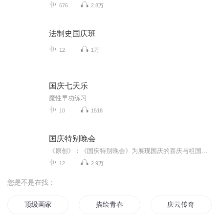
676
2.8万
法制史国庆班
12
1万
国庆七天乐
魔性早功练习
10
1518
国庆特别晚会
《原创》：《国庆特别晚会》为展现国庆的喜庆与祖国的深情我将以具体的场景切入从清晨升旗的庄严到街头巷尾的欢庆到历史与当下的交融，用优美的笔触传递对祖国的热爱与自豪！用诗歌和情感美文形式，歌颂祖国的繁荣富强，祝人民幸福安康！
12
2.9万
您是不是在找：
顶级画家
描绘青春
庆云传奇