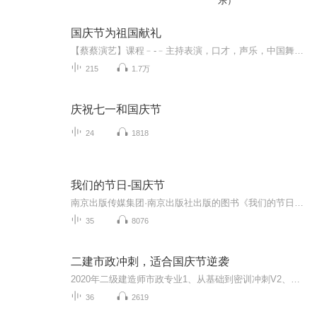
乐）
国庆节为祖国献礼
【蔡蔡演艺】课程﹣-﹣主持表演，口才，声乐，中国舞，民族舞。独特的小舞台，专业的录音棚，每一位同学都能成为优秀的小明星。独特的教学模式，轻松上课，快乐学习！知名主持人，舞蹈家，高级教师任职授课！江南总校：河沟街42号三楼 18545856430江北分校...
215
1.7万
庆祝七一和国庆节
24
1818
我们的节日-国庆节
南京出版传媒集团·南京出版社出版的图书《我们的节日》通过对中国节日文化和节日意义进行深度的挖掘，面向青少年群体构建独具特色的栏目内容，以此丰富春节、元宵节、清明节、端午节、七夕节、中秋节、重阳节等传统节日；六一节、教师节、国庆节等新兴节日的文化内涵和表现形式。促进青少年形成新的节日习俗，提升节日仪式感、认同感。音频作品由金陵朗读者联盟志愿者朗诵，南京音像出版社、金陵图书馆联合制作。
35
8076
二建市政冲刺，适合国庆节逆袭
2020年二级建造师市政专业1、从基础到密训冲刺V2、从精华课程到超压密押V3、0基础同步更新v4、持续更新到2020年考试V5、只要你跟着学让你一次稳拿证V6、渠道超压压题，超压三页纸等独家绝密压题!
36
2619