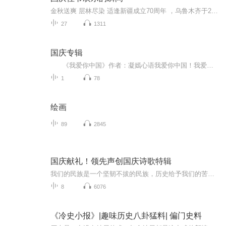
金秋送爽 层林尽染 适逢新疆成立70周年 ，乌鲁木齐于2025年9月23日迎来党中央和习大大带领的慰问团。新疆各族群众欢欣鼓舞，热烈欢迎。
27
1311
国庆专辑
《我爱你中国》作者：凝嫣心语我爱你中国！我爱你春天蓬勃的秧苗；我爱你秋日金黄的硕果。我爱你中国！我爱你青松气质，我爱你红梅品格！我爱你家乡的甜蔗好像乳汁滋润着我的心窝。我爱你中国，我要把最美的歌儿献给你，我的母亲我的祖国。我爱你中国，我爱...
1
78
绘画
89
2845
国庆献礼！领先声创国庆诗歌特辑
我们的民族是一个坚韧不拔的民族，历史给予我们的苦难都变成了闪着金光的勋章！我们的国家是一个龙腾虎跃的国家，那条巨龙正以不可阻挡之势崛起于神奇的东方！------------------------------------------------值此祖国70周年华诞之际，领先声创以诗歌向祖国献礼！用我们的声音、用我们的热血、用我们的灵魂诵读经典爱国篇章，歌颂我们的祖国！永远繁荣富强！
8
6076
《冷史小报》|趣味历史八卦猛料| 偏门史料