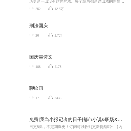
历史是一出没有结局的戏。每个结局都是这出戏的新情节的开始。死亡的历史会复活，过去的历史会变成现在，这都是由于生命的发展要求它们的缘故。当时明月在，曾照彩云归。在当时明月照映之下，历史那些厚重人事物如一朵彩云似地归去来兮。它既是过去，也是...
252
12.3万
刑法国庆
26
1.7万
国庆美诗文
108
4173
聊绘画
17
2436
免费|我当小报记者的日子|都市小说&职场&情感
日更5集，不定期爆更！订阅可以收到更新提醒哦~ 【内容简介】 在这个充满新闻与欲望交织的都市，江枫，一名才华横溢的年轻记者，在蓝月这位资深主编的精心指导下，迅速成长为业界新星。然而，生活并非只有工作，当江枫的目光被蓝月那成熟迷人的魅力所吸引...