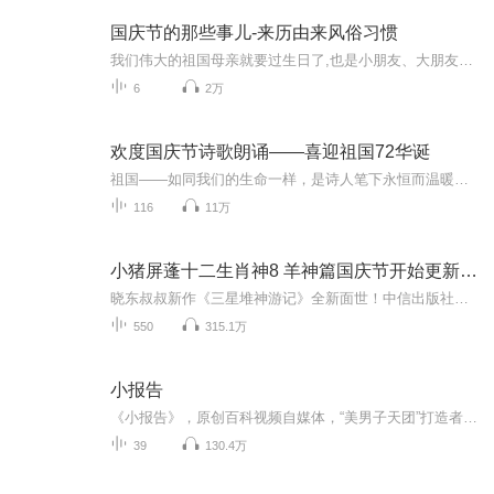
国庆节的那些事儿-来历由来风俗习惯
我们伟大的祖国母亲就要过生日了,也是小朋友、大朋友们最喜欢的“国庆小长假”或说“黄金周”还有说”国庆7天乐”的，说法真是不一而足。那么“国庆节”是怎么来的？自古以来国庆节怎么庆贺？新中国国庆节的来历，以及新中国国庆节的庆贺方式又有哪些呢？ ...
6
2万
欢度国庆节诗歌朗诵——喜迎祖国72华诞
祖国——如同我们的生命一样，是诗人笔下永恒而温暖的主题。在祖国72周年华诞来临之际，特创建这个诗歌朗诵专辑，诵读经典爱国篇章，和大家一起歌颂祖国，向国庆的献礼！祝愿伟大的祖国繁荣富强，祝愿大家国庆节快乐，度过平安快乐的黄金周假期！
116
11万
小猪屏蓬十二生肖神8 羊神篇国庆节开始更新啦！
晓东叔叔新作《三星堆神游记》全新面世！中信出版社出版！京东当当淘宝均有售！点蓝色字收听——《小猪屏蓬爆笑日记2024》《小猪屏蓬爆笑日记2》《小猪屏蓬爆笑日记1》让你笑得喘不上气！《我进故宫当富翁——小猪屏蓬故宫财商笔记》教你成为大富翁！《小...
550
315.1万
小报告
《小报告》，原创百科视频自媒体，“美男子天团”打造者。针对当下热门话题，以报告的形式，演出的方式，解读新闻本质，普及相关知识。打打小报告，习得大百科。
39
130.4万