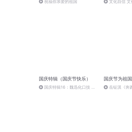
祝福你亲爱的祖国
文化自信 文
国庆特辑（国庆节快乐）
国庆节为祖国
国庆特辑16：魏迅化口技 二
岳钲淇《奔
胡 东方红+一般唱法和原生态