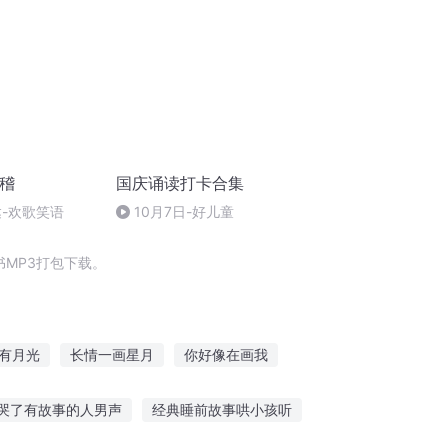
滑稽
国庆诵读打卡合集
达-欢歌笑语
10月7日-好儿童
MP3打包下载。
有月光
长情一画星月
你好像在画我
重生小画师
我皮神画风就是和你们不一样
哭了有故事的人男声
经典睡前故事哄小孩听