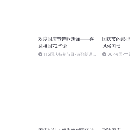
欢度国庆节诗歌朗诵——喜
国庆节的那些
迎祖国72华诞
风俗习惯
115国庆特别节目-诗歌朗诵-
06-法国-
中国梦
国庆节的那些