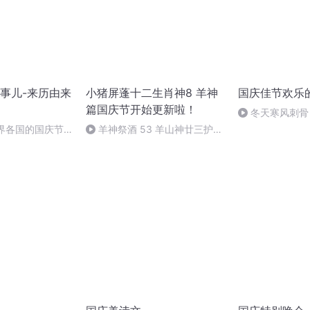
事儿-来历由来
小猪屏蓬十二生肖神8 羊神
国庆佳节欢乐
篇国庆节开始更新啦！
冬天寒风刺骨
暖的春天
世界各国的国庆节-
羊神祭酒 53 羊山神廿三护祭
事儿
坛 敬天地白泽做祭酒（4）