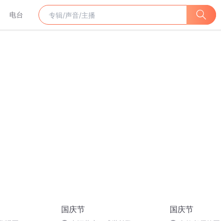
电台
国庆节
国庆节