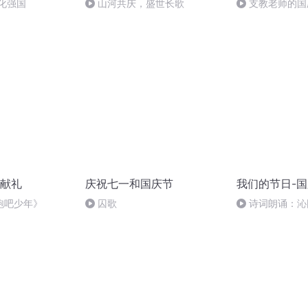
化强国
山河共庆，盛世长歌
支教老师的国
献礼
庆祝七一和国庆节
我们的节日-
跑吧少年》
囚歌
诗词朗诵：沁
读者：张继军