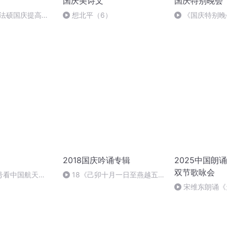
国庆美诗文
国庆特别晚会
成法硕国庆提高班
想北平（6）
《国庆特别晚
2018国庆吟诵专辑
2025中国朗
双节歌咏会
号看中国航天
18《己卯十月一日至燕越五
日罹狴犴有感而赋》组律18首
宋维东朗诵《
文天祥 自由吟诵
者：碑林路人