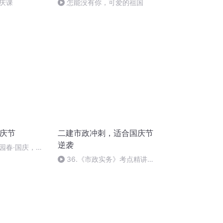
庆课
怎能没有你，可爱的祖国
国庆节
二建市政冲刺，适合国庆节
逆袭
园春·国庆，朗
36.《市政实务》考点精讲第
36节课_2020926212025