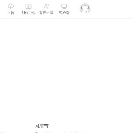
上传
创作中心
有声出版
客户端
国庆节