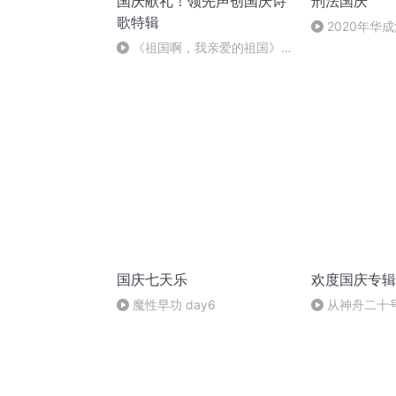
国庆献礼！领先声创国庆诗
刑法国庆
歌特辑
2020年华
刑法陈 (26)
《祖国啊，我亲爱的祖国》温
婉
国庆七天乐
欢度国庆专辑
魔性早功 day6
从神舟二十
的“隐形实力”