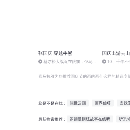
张国庆|穿越牛熊
国庆出游去山
赫尔松大战近在眼前，俄乌冲
10、千年不
突的关键之战，将会如何发展？
喜马拉雅为您推荐国庆节的画的画什么样的精选专
倾世云画
画界仙尊
当我
您是不是在找：
魔师神画
重生之大画家
罗德曼训练故事在线听
听恐
最新搜索推荐：
风之画员之风之子
三国画妖