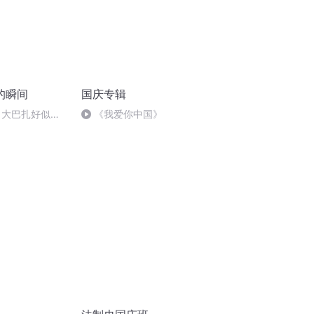
的瞬间
国庆专辑
 大巴扎好似温
《我爱你中国》