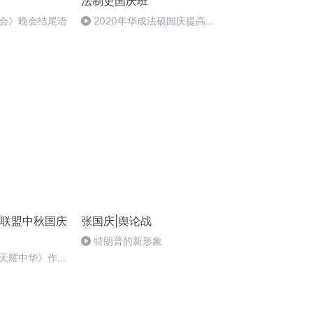
法制史国庆班
会》晚会结尾语
2020年华成法硕国庆提高班
法制史马志冰 (12)
诵联盟中秋国庆
张国庆|舆论战
特朗普的新形象
天耀中华》作