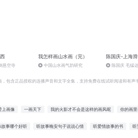
西
我怎样画山水画（完）
陈国庆-上海
倒悬空寺
中国山水画气韵研究
陈国庆 毛猛
辑，包含正品授权的连播声音和文字全集，支持免费在线试听阅读和有声书
爱上画像
一画天下
我的火影才不会是这样的画风呢
你的画里
我的二次元女主为什么是这个画风
师从画中来
异界之以画成神
怖故事哪个好听
听故事晚安句子说说心情
听爱情故事的书
听
师
画像里的男人
大画三千
无情人画无情路