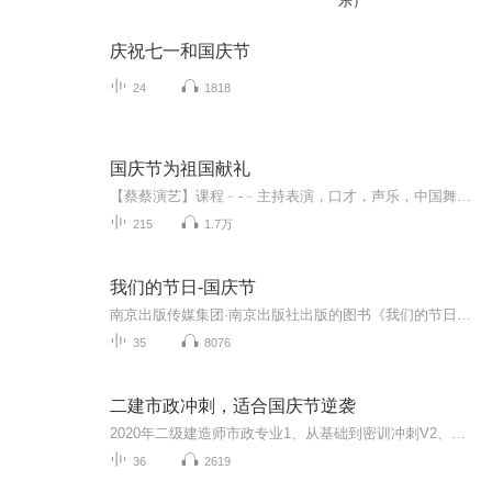
乐）
庆祝七一和国庆节
24
1818
国庆节为祖国献礼
【蔡蔡演艺】课程﹣-﹣主持表演，口才，声乐，中国舞，民族舞。独特的小舞台，专业的录音棚，每一位同学都能成为优秀的小明星。独特的教学模式，轻松上课，快乐学习！知名主持人，舞蹈家，高级教师任职授课！江南总校：河沟街42号三楼 18545856430江北分校...
215
1.7万
我们的节日-国庆节
南京出版传媒集团·南京出版社出版的图书《我们的节日》通过对中国节日文化和节日意义进行深度的挖掘，面向青少年群体构建独具特色的栏目内容，以此丰富春节、元宵节、清明节、端午节、七夕节、中秋节、重阳节等传统节日；六一节、教师节、国庆节等新兴节日的文化内涵和表现形式。促进青少年形成新的节日习俗，提升节日仪式感、认同感。音频作品由金陵朗读者联盟志愿者朗诵，南京音像出版社、金陵图书馆联合制作。
35
8076
二建市政冲刺，适合国庆节逆袭
2020年二级建造师市政专业1、从基础到密训冲刺V2、从精华课程到超压密押V3、0基础同步更新v4、持续更新到2020年考试V5、只要你跟着学让你一次稳拿证V6、渠道超压压题，超压三页纸等独家绝密压题!
36
2619