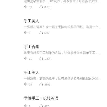
这里是喵酱的手工DIY制作，喜欢的宝子可以点个关注，订阅支持一波哦，谢谢啦
39
8.6万
手工美人
一张婚礼请柬引发一起关于阵年凶案的回忆。这是一个凄美、哀怨的故事，有爱情的炙热和仇恨的冰冷。展颜，这个曾经令他断肠令他梦牵魂绕的已经逝去的女孩，怎会意外地成了最要好朋友的妻子？待产的妹妹为何总是噩运连连？而自己新结识的女友为何又与传说中医院的恐怖护士有何关联？
8
556
手工合集
这里有超多手工制作的方法，让你能够做出简单手工，都是一些漂亮的，可以拿来送朋友
11
1.3万
手工美人
一段凄美、哀怨的故事，这有爱情的炙热和仇恨的冰冷。一张婚礼请柬引出一起阵年凶案的回忆。展颜，是个美丽的女子，曾经令他梦牵魂绕令他爱不释手的已经逝去的女孩，意外地成了最要好朋友的妻子？待产的妹妹总是噩运连连，这是为什么？自己新结识的女友又...
28
3599
学做手工，玩转英语
7
617