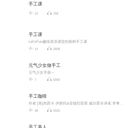
手工课
23
768
手工课
Let'sFun趣味英语课堂的新鲜手工课
14
2608
元气少女做手工
元气少女手做～
7
5959
手工咖啡
作者:[美]杰西卡.伊斯托&安德烈亚斯.威尔霍夫译者:李粤梅这是一本全面而系统讲解咖啡冲煮的实用指南。从基础知识、冲煮器具、原产地、购买咖啡、品鉴风味及冲煮方法六个方面，系统讲解了关于咖啡的实用知识。为咖啡入门者和渴望进阶者提供了大量新鲜的实用...
48
5920
手工美人