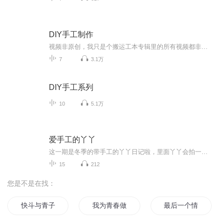
DIY手工制作
视频非原创，我只是个搬运工本专辑里的所有视频都非原创哦～手工DIY教程，制作出可爱的手工作品～希望大家喜欢这个专辑 谢谢大家的支持！
7
3.1万
DIY手工系列
10
5.1万
爱手工的丫丫
这一期是冬季的带手工的丫丫日记啦，里面丫丫会拍一些关于手工的内容，让我们一起见证手工给我们带来的快乐吧
15
212
您是不是在找：
快斗与青子的情人节
我为青春做什么
最后一个情人节