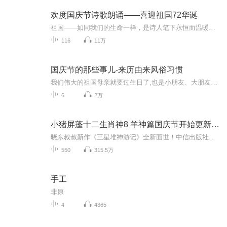
欢度国庆节诗歌朗诵——喜迎祖国72华诞
祖国——如同我们的生命一样，是诗人笔下永恒而温暖的主题。在祖国72周年华诞来临之际，特创建这个诗歌朗诵专辑，诵读经典爱国篇章，和大家一起歌颂祖国，向国庆的献礼！祝愿伟大的祖国繁荣富强，祝愿大家国庆节快乐，度过平安快乐的黄金周假期！
116
11万
国庆节的那些事儿-来历由来风俗习惯
我们伟大的祖国母亲就要过生日了,也是小朋友、大朋友们最喜欢的“国庆小长假”或说“黄金周”还有说”国庆7天乐”的，说法真是不一而足。那么“国庆节”是怎么来的？自古以来国庆节怎么庆贺？新中国国庆节的来历，以及新中国国庆节的庆贺方式又有哪些呢？ ...
6
2万
小猪屏蓬十二生肖神8 羊神篇国庆节开始更新啦！
晓东叔叔新作《三星堆神游记》全新面世！中信出版社出版！京东当当淘宝均有售！点蓝色字收听——《小猪屏蓬爆笑日记2024》《小猪屏蓬爆笑日记2》《小猪屏蓬爆笑日记1》让你笑得喘不上气！《我进故宫当富翁——小猪屏蓬故宫财商笔记》教你成为大富翁！《小...
550
315.5万
手工
非原
4
4365