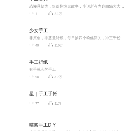
恐怖悬疑类，短篇惊悚鬼故事，小说所有内容由貓大大独自录制完成。
4
2.1万
少女手工
非原创，非恶意转载，每日抽四个粉丝回关，冲三千粉麻烦帮个忙，鞋鞋️️
49
110万
手工折纸
有手就会的手工
90
3.7万
星｜手工手帐
77
31万
喵酱手工DIY