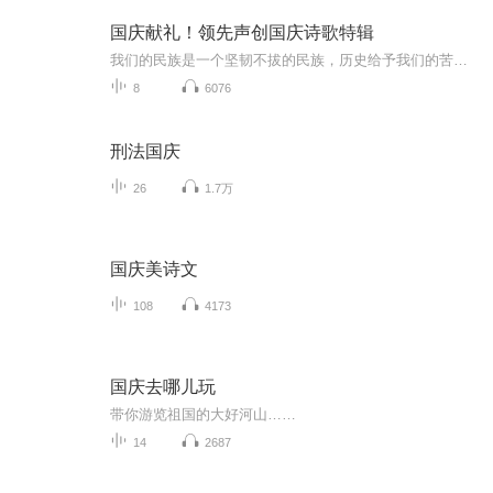
国庆献礼！领先声创国庆诗歌特辑
我们的民族是一个坚韧不拔的民族，历史给予我们的苦难都变成了闪着金光的勋章！我们的国家是一个龙腾虎跃的国家，那条巨龙正以不可阻挡之势崛起于神奇的东方！------------------------------------------------值此祖国70周年华诞之际，领先声创以诗歌向祖国献礼！用我们的声音、用我们的热血、用我们的灵魂诵读经典爱国篇章，歌颂我们的祖国！永远繁荣富强！
8
6076
刑法国庆
26
1.7万
国庆美诗文
108
4173
国庆去哪儿玩
带你游览祖国的大好河山……
14
2687