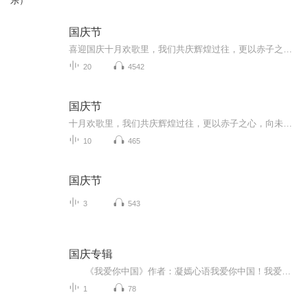
乐）
国庆节
喜迎国庆十月欢歌里，我们共庆辉煌过往，更以赤子之心，向未来书写滚烫的誓言——这盛世，值得我们以热爱相拥。
20
4542
国庆节
十月欢歌里，我们共庆辉煌过往，更以赤子之心，向未来书写滚烫的誓言——这盛世，值得我们以热爱相拥。
10
465
国庆节
3
543
国庆专辑
《我爱你中国》作者：凝嫣心语我爱你中国！我爱你春天蓬勃的秧苗；我爱你秋日金黄的硕果。我爱你中国！我爱你青松气质，我爱你红梅品格！我爱你家乡的甜蔗好像乳汁滋润着我的心窝。我爱你中国，我要把最美的歌儿献给你，我的母亲我的祖国。我爱你中国，我爱...
1
78