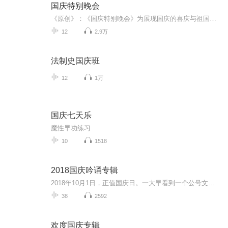
国庆特别晚会
《原创》：《国庆特别晚会》为展现国庆的喜庆与祖国的深情我将以具体的场景切入从清晨升旗的庄严到街头巷尾的欢庆到历史与当下的交融，用优美的笔触传递对祖国的热爱与自豪！用诗歌和情感美文形式，歌颂祖国的繁荣富强，祝人民幸福安康！
12
2.9万
法制史国庆班
12
1万
国庆七天乐
魔性早功练习
10
1518
2018国庆吟诵专辑
2018年10月1日，正值国庆日。一大早看到一个公号文章，正是文天祥的《己卯十月一日至燕越五日罹狴犴有感而赋》。当然，彼十一非当今的十一。不过数字的巧合还是让人感触，今天拿来读一读，体味一番历史英杰的民族情怀，恰也当时。 根据诗题来看，这组诗是写于十月一日至十月五日之间，是文天祥被俘之后所作，这些诗作不仅有凛凛正气，更也能看的到他百端交集的复杂情感。另一首于右任先生的《望大陆》，微信公号有称《望乡》，一句“山之上国之殇”荡气回肠，一并兴起拿来读了一读。仓促间多有瑕疵...
38
2592
欢度国庆专辑