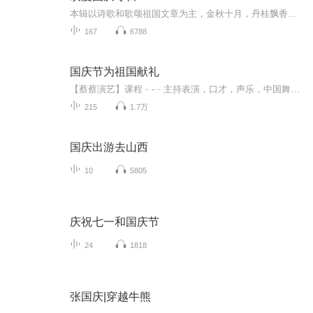
本辑以诗歌和歌颂祖国文章为主，金秋十月，丹桂飘香，在这个充满丰收喜悦的季节里，我们满怀激动和自豪，迎来了中华人民共和国76周年华诞。这不仅是一个庄重的纪念日，更是全体中华儿女共同欢庆的盛大的节日，承载着深厚的民族情感和历史意义.
167
6788
国庆节为祖国献礼
【蔡蔡演艺】课程﹣-﹣主持表演，口才，声乐，中国舞，民族舞。独特的小舞台，专业的录音棚，每一位同学都能成为优秀的小明星。独特的教学模式，轻松上课，快乐学习！知名主持人，舞蹈家，高级教师任职授课！江南总校：河沟街42号三楼 18545856430江北分校...
215
1.7万
国庆出游去山西
10
5805
庆祝七一和国庆节
24
1818
张国庆|穿越牛熊