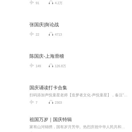
91
4.2万
张国庆|舆论战
22
4713
陈国庆-上海滑稽
149
126.8万
国庆诵读打卡合集
扫码添加声悦童星老师【造梦者文化-声悦童星】，备注“诵读打卡”报名，已添加好友的，直接发送“诵读打卡”报名，报名成功后进入社群。
7
2303
祖国万岁｜国庆特辑
家有山河锦绣，国有岁月芳华。热烈庆祝中华人民共和国成立73周年！