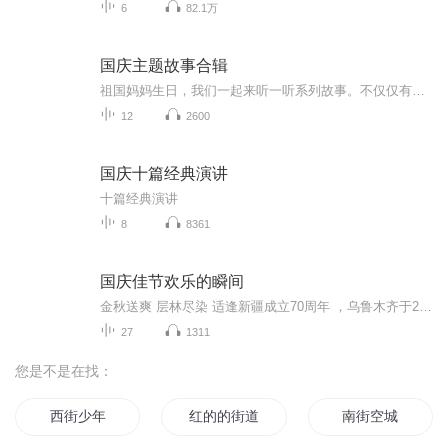
6
82.1万
国庆主题故事合辑
祖国妈妈生日，我们一起来听一听系列故事。不仅仅有《我的祖国》，还有红军故事，也有关于战争的故事，让大家体会到和平年代的不易。
12
2600
国庆十篇经典演讲
十篇经典演讲
8
8361
国庆佳节欢乐的瞬间
金秋送爽 层林尽染 适逢新疆成立70周年 ，乌鲁木齐于2025年9月23日迎来党中央和习大大带领的慰问团。新疆各族群众欢欣鼓舞，热烈欢迎。
27
1311
您是不是在找：
西街少年
红的的街道
南街空城