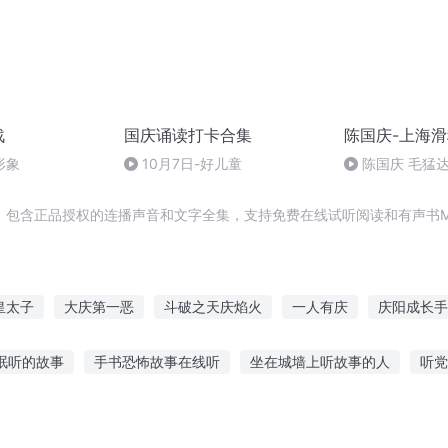
战
国庆诵读打卡合集
陈国庆-上海
形象
10月7日-好儿童
陈国庆 毛猛
，包含正品授权的连播声音和文字全集，支持免费在线试听阅读和有声书M
皇太子
大庆第一恶
斗破之天庆焰火
一人有庆
庆阳成长手
庆云传奇
庆元纪年
穿越之大庆帝国
重生西门庆
普天
眠听的故事
手书恐怖故事在线听
坐在城墙上听故事的人
听党
启年
童故事在线听mp3听
天黑了听故事的文案
睡前故事西游记故事免