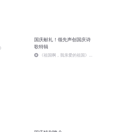
国庆献礼！领先声创国庆诗
歌特辑
》
《祖国啊，我亲爱的祖国》温
婉