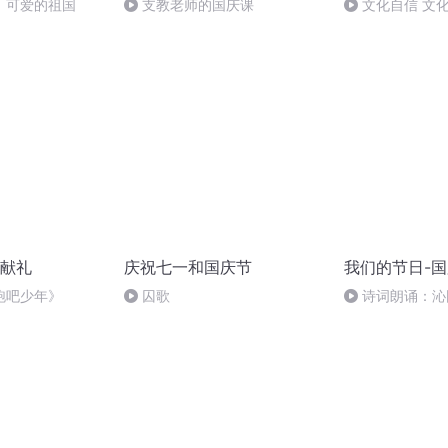
，可爱的祖国
支教老师的国庆课
文化自信 文
献礼
庆祝七一和国庆节
我们的节日-
跑吧少年》
囚歌
诗词朗诵：沁
读者：张继军