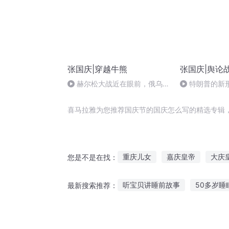
张国庆|穿越牛熊
张国庆|舆论
赫尔松大战近在眼前，俄乌冲
特朗普的新
突的关键之战，将会如何发展？
喜马拉雅为您推荐国庆节的国庆怎么写的精选专辑
重庆儿女
嘉庆皇帝
大庆
您是不是在找：
庆余年之长歌行
庆之的野望
听宝贝讲睡前故事
50多岁睡
最新搜索推荐：
水浒西门庆
庆余年之我叫王
宝宝听故事听到睡着哭闹
儿