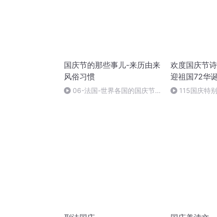
国庆节的那些事儿-来历由来
欢度国庆节诗
风俗习惯
迎祖国72华
06-法国-世界各国的国庆节-
115国庆特
国庆节的那些事儿
中国梦