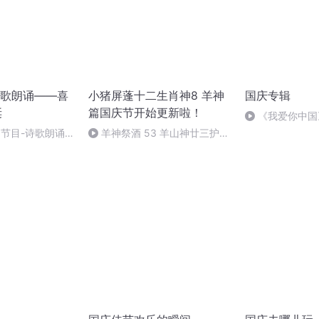
歌朗诵——喜
小猪屏蓬十二生肖神8 羊神
国庆专辑
诞
篇国庆节开始更新啦！
《我爱你中国
别节目-诗歌朗诵-
羊神祭酒 53 羊山神廿三护祭
坛 敬天地白泽做祭酒（4）