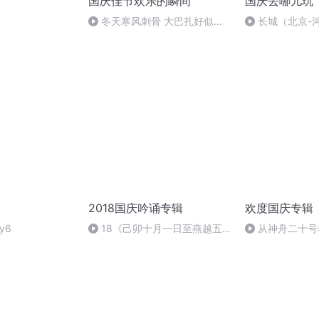
国庆佳节欢乐的瞬间
国庆去哪儿玩
）
冬天寒风刺骨 大巴扎好似温
长城（北京-
暖的春天
2018国庆吟诵专辑
欢度国庆专辑
y6
18《己卯十月一日至燕越五
从神舟二十号
日罹狴犴有感而赋》组律18首
的“隐形实力”
文天祥 自由吟诵