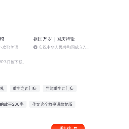
滑稽
祖国万岁｜国庆特辑
达-欢歌笑语
庆祝中华人民共和国成立73
周年 天安门广场举行升国旗仪式
P3打包下载。
札
重生之西门庆
异能重生西门庆
同庆
快穿之吉庆有余
大官人西门庆
的故事200字
作文这个故事讲给她听
听
大帅恐怖故事在线听
手机端