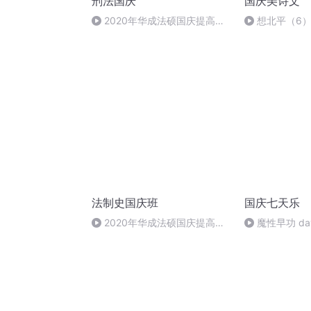
刑法国庆
国庆美诗文
2020年华成法硕国庆提高班
想北平（6
刑法陈 (26)
法制史国庆班
国庆七天乐
2020年华成法硕国庆提高班
魔性早功 da
法制史马志冰 (12)