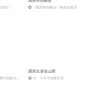
国庆特别晚会
河北段）
《国庆特别晚会》晚会结尾语
国庆出游去山西
看中国航天
10、千年不倒悬空寺