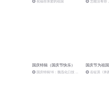
祝福你亲爱的祖国
怎能没有你
国庆特辑（国庆节快乐）
国庆节为祖国
国庆特辑16：魏迅化口技 二
岳钲淇《奔
胡 东方红+一般唱法和原生态