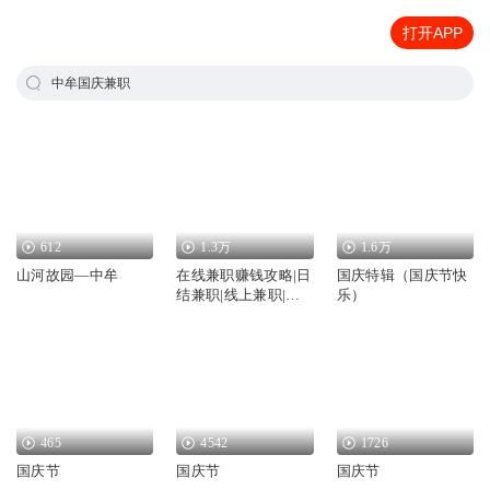
打开APP
中牟国庆兼职
612
1.3万
1.6万
山河故园—中牟
在线兼职赚钱攻略|日
国庆特辑（国庆节快
结兼职|线上兼职|网
乐）
上做兼职
465
4542
1726
国庆节
国庆节
国庆节