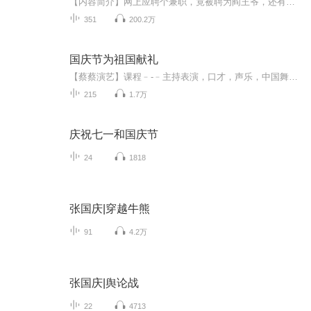
【内容简介】网上应聘个兼职，竟被聘为阎王爷，还有人拼命想当阎王夫人，生活别说多逍遥……【作者/主播简介】作者：江中蛟，台湾畅销玄幻小说作家，一度出版《玄门神话》《神话旅程》《绝世之富甲小仙》等作品，另在酷匠网创作精品悬疑小说《借种》，追书、点击均排名第一。加入黑岩网强势打造转型之作《兼职阎王爷》《小爷从仙界回来了》深受读者好评，点击逾百余万。主播：初见，网络知名播音员，相声演说家，声线多变，擅长以第三者角度，传达故事的神韵。作品有《仙界走私大鳄》《东北惊奇先生》《混在西游记当...
351
200.2万
国庆节为祖国献礼
【蔡蔡演艺】课程﹣-﹣主持表演，口才，声乐，中国舞，民族舞。独特的小舞台，专业的录音棚，每一位同学都能成为优秀的小明星。独特的教学模式，轻松上课，快乐学习！知名主持人，舞蹈家，高级教师任职授课！江南总校：河沟街42号三楼 18545856430江北分校...
215
1.7万
庆祝七一和国庆节
24
1818
张国庆|穿越牛熊
91
4.2万
张国庆|舆论战
22
4713