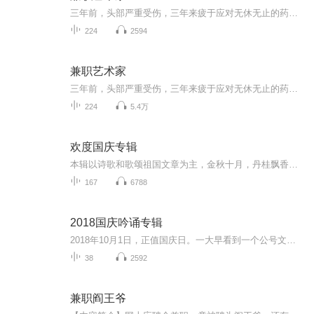
三年前，头部严重受伤，三年来疲于应对无休无止的药物治疗。然而，如今，一场突如其来的系统干预打破了平静。财团巨头的次子，曾濒临死亡的他，突然之间神奇地苏醒过来。他决心挑战家族庞大的娱乐王国的继承权——现在，让我们探寻这个神秘的谜团吧！
224
2594
兼职艺术家
三年前，头部严重受伤，三年来疲于应对无休无止的药物治疗。然而，如今，一场突如其来的系统干预打破了平静。财团巨头的次子，曾濒临死亡的他，突然之间神奇地苏醒过来。他决心挑战家族庞大的娱乐王国的继承权——现在，让我们探寻这个神秘的谜团吧！
224
5.4万
欢度国庆专辑
本辑以诗歌和歌颂祖国文章为主，金秋十月，丹桂飘香，在这个充满丰收喜悦的季节里，我们满怀激动和自豪，迎来了中华人民共和国76周年华诞。这不仅是一个庄重的纪念日，更是全体中华儿女共同欢庆的盛大的节日，承载着深厚的民族情感和历史意义.
167
6788
2018国庆吟诵专辑
2018年10月1日，正值国庆日。一大早看到一个公号文章，正是文天祥的《己卯十月一日至燕越五日罹狴犴有感而赋》。当然，彼十一非当今的十一。不过数字的巧合还是让人感触，今天拿来读一读，体味一番历史英杰的民族情怀，恰也当时。 根据诗题来看，这组诗是写于十月一日至十月五日之间，是文天祥被俘之后所作，这些诗作不仅有凛凛正气，更也能看的到他百端交集的复杂情感。另一首于右任先生的《望大陆》，微信公号有称《望乡》，一句“山之上国之殇”荡气回肠，一并兴起拿来读了一读。仓促间多有瑕疵...
38
2592
兼职阎王爷