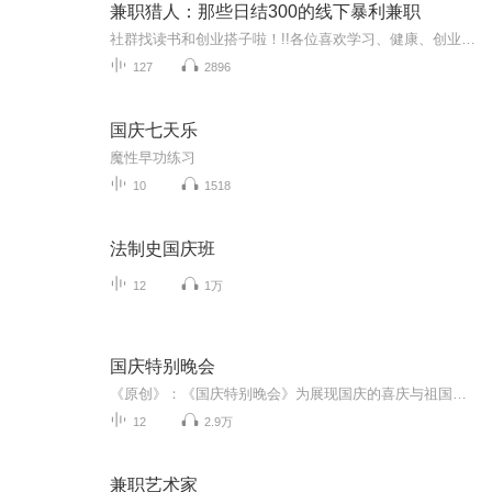
兼职猎人：那些日结300的线下暴利兼职
社群找读书和创业搭子啦！!!各位喜欢学习、健康、创业的伙伴：大家好！我组建了一个读书创业杜群，如果你喜欢读书或者想拥有一个事业机会的话，可以加微mx04188，我邀请你进读书群。为什么要做读书会？1.一个人读书，很多人很难坚持下去，但一群人，能相互...
127
2896
国庆七天乐
魔性早功练习
10
1518
法制史国庆班
12
1万
国庆特别晚会
《原创》：《国庆特别晚会》为展现国庆的喜庆与祖国的深情我将以具体的场景切入从清晨升旗的庄严到街头巷尾的欢庆到历史与当下的交融，用优美的笔触传递对祖国的热爱与自豪！用诗歌和情感美文形式，歌颂祖国的繁荣富强，祝人民幸福安康！
12
2.9万
兼职艺术家