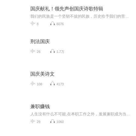
国庆献礼！领先声创国庆诗歌特辑
我们的民族是一个坚韧不拔的民族，历史给予我们的苦难都变成了闪着金光的勋章！我们的国家是一个龙腾虎跃的国家，那条巨龙正以不可阻挡之势崛起于神奇的东方！------------------------------------------------值此祖国70周年华诞之际，领先声创以诗歌向祖国献礼！用我们的声音、用我们的热血、用我们的灵魂诵读经典爱国篇章，歌颂我们的祖国！永远繁荣富强！
8
6076
刑法国庆
26
1.7万
国庆美诗文
108
4173
兼职赚钱
人生没有什么不可能,在本职工作之外，发展兼职成为当下越来越多人的选择。副业能带来更多的财务来源和保障，至少在意外来临时生活不至于跌入低谷。一个人想要全面系统的成长最大自身的价值就需要从6个维度全面提升个人能力。这些重要的能力分别是学习力，...
29
1060