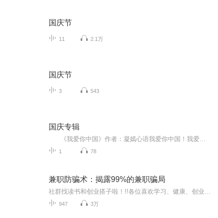
国庆节
11
2.1万
国庆节
3
543
国庆专辑
《我爱你中国》作者：凝嫣心语我爱你中国！我爱你春天蓬勃的秧苗；我爱你秋日金黄的硕果。我爱你中国！我爱你青松气质，我爱你红梅品格！我爱你家乡的甜蔗好像乳汁滋润着我的心窝。我爱你中国，我要把最美的歌儿献给你，我的母亲我的祖国。我爱你中国，我爱...
1
78
兼职防骗术：揭露99%的兼职骗局
社群找读书和创业搭子啦！!!各位喜欢学习、健康、创业的伙伴：大家好！我组建了一个读书创业杜群，如果你喜欢读书或者想拥有一个事业机会的话，可以加微mx04188，我邀请你进读书群。为什么要做读书会？1.一个人读书，很多人很难坚持下去，但一群人，能相互...
947
3万