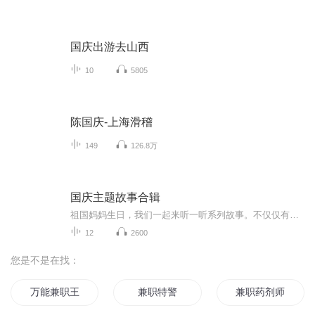
国庆出游去山西
10
5805
陈国庆-上海滑稽
149
126.8万
国庆主题故事合辑
祖国妈妈生日，我们一起来听一听系列故事。不仅仅有《我的祖国》，还有红军故事，也有关于战争的故事，让大家体会到和平年代的不易。
12
2600
您是不是在找：
万能兼职王
兼职特警
兼职药剂师