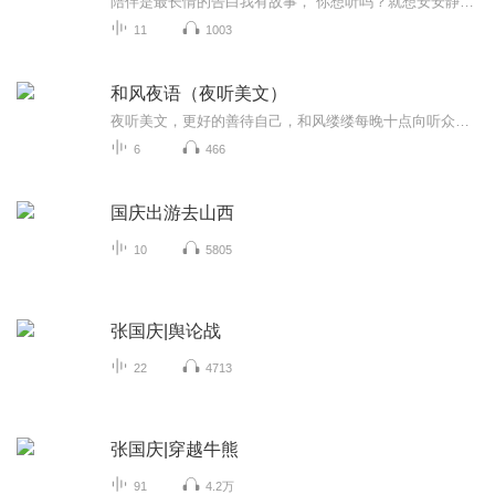
陪伴是最长情的告白我有故事， 你想听吗？就想安安静静当个倾听者，你愿意说给我听吗？
11
1003
和风夜语（夜听美文）
夜听美文，更好的善待自己，和风缕缕每晚十点向听众朋友们问好！愿你我都能在美文中发现自己、治愈自己、成为自己！
6
466
国庆出游去山西
10
5805
张国庆|舆论战
22
4713
张国庆|穿越牛熊
91
4.2万