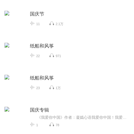
国庆节
11
2.1万
纸船和风筝
22
971
纸船和风筝
23
1万
国庆专辑
《我爱你中国》作者：凝嫣心语我爱你中国！我爱你春天蓬勃的秧苗；我爱你秋日金黄的硕果。我爱你中国！我爱你青松气质，我爱你红梅品格！我爱你家乡的甜蔗好像乳汁滋润着我的心窝。我爱你中国，我要把最美的歌儿献给你，我的母亲我的祖国。我爱你中国，我爱...
1
78