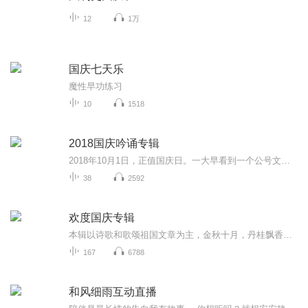
12
1万
国庆七天乐
魔性早功练习
10
1518
2018国庆吟诵专辑
2018年10月1日，正值国庆日。一大早看到一个公号文章，正是文天祥的《己卯十月一日至燕越五日罹狴犴有感而赋》。当然，彼十一非当今的十一。不过数字的巧合还是让人感触，今天拿来读一读，体味一番历史英杰的民族情怀，恰也当时。 根据诗题来看，这组诗是写于十月一日至十月五日之间，是文天祥被俘之后所作，这些诗作不仅有凛凛正气，更也能看的到他百端交集的复杂情感。另一首于右任先生的《望大陆》，微信公号有称《望乡》，一句“山之上国之殇”荡气回肠，一并兴起拿来读了一读。仓促间多有瑕疵...
38
2592
欢度国庆专辑
本辑以诗歌和歌颂祖国文章为主，金秋十月，丹桂飘香，在这个充满丰收喜悦的季节里，我们满怀激动和自豪，迎来了中华人民共和国76周年华诞。这不仅是一个庄重的纪念日，更是全体中华儿女共同欢庆的盛大的节日，承载着深厚的民族情感和历史意义.
167
6788
和风细雨互动直播