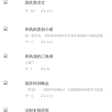
国庆美诗文
108
4173
和风的原创小屋
抓一把过去、现在和未来的文字读出来放到小屋的花瓶里，有茶有香有咖啡，移步小憩静賞，宁心思忖忆往昔。
17
1118
和风须的三角洲
上周了
3
89
国庆特别晚会
《原创》：《国庆特别晚会》为展现国庆的喜庆与祖国的深情我将以具体的场景切入从清晨升旗的庄严到街头巷尾的欢庆到历史与当下的交融，用优美的笔触传递对祖国的热爱与自豪！用诗歌和情感美文形式，歌颂祖国的繁荣富强，祝人民幸福安康！
12
2.9万
法制史国庆班