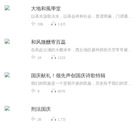
大地和風學堂
以茶水汲取法水，以茶会祥和社会，普谓周遍，门谓通达。佛说是普门品时，众中八万四千众生皆发无等等阿耨多罗三藐三菩提心。
336
1.6万
和风微醺寄百蕊
在风起云涌的大檐末年，西丘地区菱州府的天空常常被战火的硝烟所笼罩。朝政昏暗，官员腐败，叛乱如野草般四处蔓延，大檐帝国仿佛一艘即将倾覆的巨轮，在风雨中摇摇欲坠。然而，在这乱世之中，却有一群英勇无畏的人，他们以血肉之躯筑起一道道防线，守护着...
24
1123
国庆献礼！领先声创国庆诗歌特辑
我们的民族是一个坚韧不拔的民族，历史给予我们的苦难都变成了闪着金光的勋章！我们的国家是一个龙腾虎跃的国家，那条巨龙正以不可阻挡之势崛起于神奇的东方！------------------------------------------------值此祖国70周年华诞之际，领先声创以诗歌向祖国献礼！用我们的声音、用我们的热血、用我们的灵魂诵读经典爱国篇章，歌颂我们的祖国！永远繁荣富强！
8
6076
刑法国庆
26
1.7万