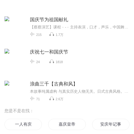
国庆节为祖国献礼
【蔡蔡演艺】课程﹣-﹣主持表演，口才，声乐，中国舞，民族舞。独特的小舞台，专业的录音棚，每一位同学都能成为优秀的小明星。独特的教学模式，轻松上课，快乐学习！知名主持人，舞蹈家，高级教师任职授课！江南总校：河沟街42号三楼 18545856430江北分校...
215
1.7万
庆祝七一和国庆节
24
1818
浪曲三千【古典和风】
本故事纯属虚构 与真实历史人物无关。日式古典风格。浪人与贵族的凄美传奇，惊艳的虐心之作。 武士道的忠. 我一直很执着于主君和家臣那种命定契约式的情感,它却比所有都来的忠贞. 冥冥之中的定数.源自血缘也罢.那份认定后的无怨无悔. 即使集体切腹的陪葬,也是那么自然与圣洁. 这已经超出了忠义本身,有着宗教般的殉道的悲情,但又不尽然. 残忍的美丽. 久马对于秀家,就是这样一个忠的存在. 无关情爱....
71
2.6万
您是不是在找：
一人有庆
嘉庆皇帝
安庆年记事