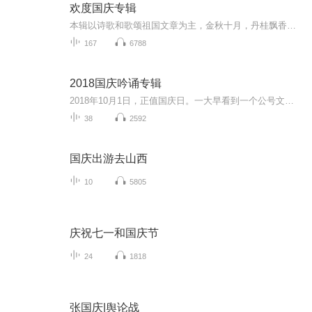
欢度国庆专辑
本辑以诗歌和歌颂祖国文章为主，金秋十月，丹桂飘香，在这个充满丰收喜悦的季节里，我们满怀激动和自豪，迎来了中华人民共和国76周年华诞。这不仅是一个庄重的纪念日，更是全体中华儿女共同欢庆的盛大的节日，承载着深厚的民族情感和历史意义.
167
6788
2018国庆吟诵专辑
2018年10月1日，正值国庆日。一大早看到一个公号文章，正是文天祥的《己卯十月一日至燕越五日罹狴犴有感而赋》。当然，彼十一非当今的十一。不过数字的巧合还是让人感触，今天拿来读一读，体味一番历史英杰的民族情怀，恰也当时。 根据诗题来看，这组诗是写于十月一日至十月五日之间，是文天祥被俘之后所作，这些诗作不仅有凛凛正气，更也能看的到他百端交集的复杂情感。另一首于右任先生的《望大陆》，微信公号有称《望乡》，一句“山之上国之殇”荡气回肠，一并兴起拿来读了一读。仓促间多有瑕疵...
38
2592
国庆出游去山西
10
5805
庆祝七一和国庆节
24
1818
张国庆|舆论战