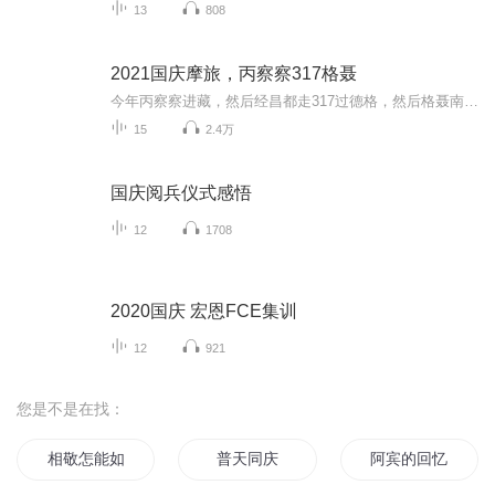
13
808
2021国庆摩旅，丙察察317格聂
今年丙察察进藏，然后经昌都走317过德格，然后格聂南线，最后沙溪古镇收尾。
15
2.4万
国庆阅兵仪式感悟
12
1708
2020国庆 宏恩FCE集训
12
921
您是不是在找：
相敬怎能如宾
普天同庆
阿宾的回忆