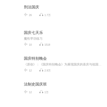
刑法国庆
26
1.7万
国庆七天乐
魔性早功练习
10
1518
国庆特别晚会
《原创》：《国庆特别晚会》为展现国庆的喜庆与祖国的深情我将以具体的场景切入从清晨升旗的庄严到街头巷尾的欢庆到历史与当下的交融，用优美的笔触传递对祖国的热爱与自豪！用诗歌和情感美文形式，歌颂祖国的繁荣富强，祝人民幸福安康！
12
2.9万
法制史国庆班
12
1万