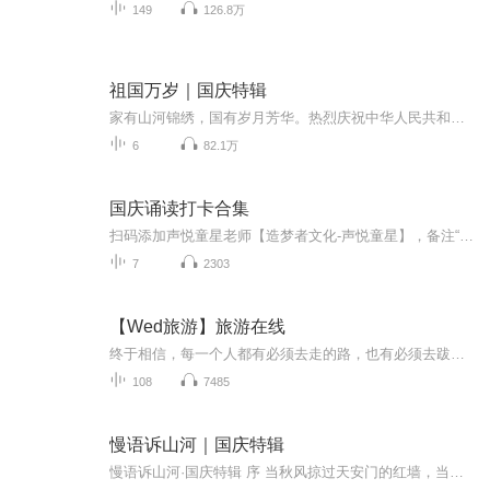
149
126.8万
祖国万岁｜国庆特辑
家有山河锦绣，国有岁月芳华。热烈庆祝中华人民共和国成立73周年！
6
82.1万
国庆诵读打卡合集
扫码添加声悦童星老师【造梦者文化-声悦童星】，备注“诵读打卡”报名，已添加好友的，直接发送“诵读打卡”报名，报名成功后进入社群。
7
2303
【Wed旅游】旅游在线
终于相信，每一个人都有必须去走的路，也有必须去跋涉的理由。5261，我爱旅游。用不旅行的日子供给着旅行的时光，用旅行的时光营养着不旅行的日子，生活就变得规律而美好。我们的航班开往世界各地，世界美景尽在旅游在线。
108
7485
慢语诉山河｜国庆特辑
慢语诉山河·国庆特辑 序 当秋风掠过天安门的红墙，当桂香漫过万里长江的碧波，我总愿慢下脚步，以声为笔，轻轻描摹这山河的模样。 不必追赶喧嚣的潮，也无需堆砌华丽的词——这一辑里，每一段朗诵都是心底的低语：是对着塞北草原的星子说“国泰”，是向着...