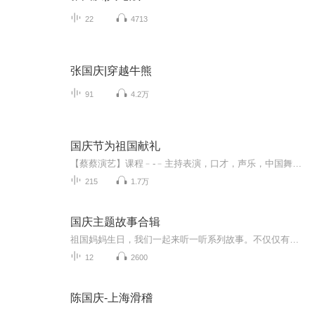
22
4713
张国庆|穿越牛熊
91
4.2万
国庆节为祖国献礼
【蔡蔡演艺】课程﹣-﹣主持表演，口才，声乐，中国舞，民族舞。独特的小舞台，专业的录音棚，每一位同学都能成为优秀的小明星。独特的教学模式，轻松上课，快乐学习！知名主持人，舞蹈家，高级教师任职授课！江南总校：河沟街42号三楼 18545856430江北分校...
215
1.7万
国庆主题故事合辑
祖国妈妈生日，我们一起来听一听系列故事。不仅仅有《我的祖国》，还有红军故事，也有关于战争的故事，让大家体会到和平年代的不易。
12
2600
陈国庆-上海滑稽