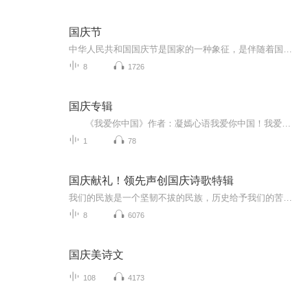
国庆节
中华人民共和国国庆节是国家的一种象征，是伴随着国家的出现而出现的。让我们用诗歌朗诵歌颂祖国的繁荣富强，国泰民安。
8
1726
国庆专辑
《我爱你中国》作者：凝嫣心语我爱你中国！我爱你春天蓬勃的秧苗；我爱你秋日金黄的硕果。我爱你中国！我爱你青松气质，我爱你红梅品格！我爱你家乡的甜蔗好像乳汁滋润着我的心窝。我爱你中国，我要把最美的歌儿献给你，我的母亲我的祖国。我爱你中国，我爱...
1
78
国庆献礼！领先声创国庆诗歌特辑
我们的民族是一个坚韧不拔的民族，历史给予我们的苦难都变成了闪着金光的勋章！我们的国家是一个龙腾虎跃的国家，那条巨龙正以不可阻挡之势崛起于神奇的东方！------------------------------------------------值此祖国70周年华诞之际，领先声创以诗歌向祖国献礼！用我们的声音、用我们的热血、用我们的灵魂诵读经典爱国篇章，歌颂我们的祖国！永远繁荣富强！
8
6076
国庆美诗文
108
4173