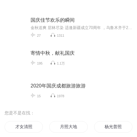
国庆佳节欢乐的瞬间
金秋送爽 层林尽染 适逢新疆成立70周年 ，乌鲁木齐于2025年9月23日迎来党中央和习大大带领的慰问团。新疆各族群众欢欣鼓舞，热烈欢迎。
27
1311
寄情中秋，献礼国庆
195
1.1万
2020年国庆成都旅游旅游
15
1978
您是不是在找：
才女清照
月照大地
杨光普照