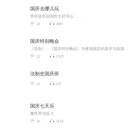
国庆去哪儿玩
带你游览祖国的大好河山……
14
2687
国庆特别晚会
《原创》：《国庆特别晚会》为展现国庆的喜庆与祖国的深情我将以具体的场景切入从清晨升旗的庄严到街头巷尾的欢庆到历史与当下的交融，用优美的笔触传递对祖国的热爱与自豪！用诗歌和情感美文形式，歌颂祖国的繁荣富强，祝人民幸福安康！
12
2.9万
法制史国庆班
12
1万
国庆七天乐
魔性早功练习
10
1518