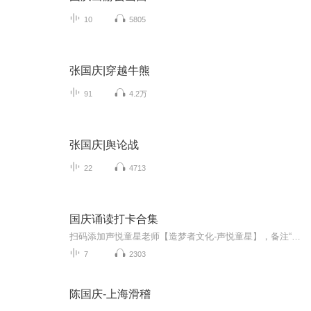
10
5805
张国庆|穿越牛熊
91
4.2万
张国庆|舆论战
22
4713
国庆诵读打卡合集
扫码添加声悦童星老师【造梦者文化-声悦童星】，备注“诵读打卡”报名，已添加好友的，直接发送“诵读打卡”报名，报名成功后进入社群。
7
2303
陈国庆-上海滑稽