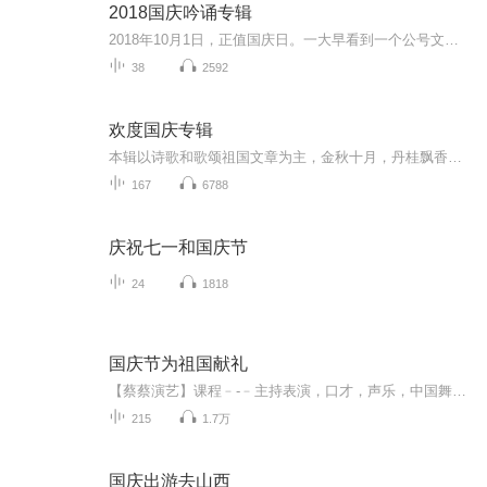
2018国庆吟诵专辑
2018年10月1日，正值国庆日。一大早看到一个公号文章，正是文天祥的《己卯十月一日至燕越五日罹狴犴有感而赋》。当然，彼十一非当今的十一。不过数字的巧合还是让人感触，今天拿来读一读，体味一番历史英杰的民族情怀，恰也当时。 根据诗题来看，这组诗是写于十月一日至十月五日之间，是文天祥被俘之后所作，这些诗作不仅有凛凛正气，更也能看的到他百端交集的复杂情感。另一首于右任先生的《望大陆》，微信公号有称《望乡》，一句“山之上国之殇”荡气回肠，一并兴起拿来读了一读。仓促间多有瑕疵...
38
2592
欢度国庆专辑
本辑以诗歌和歌颂祖国文章为主，金秋十月，丹桂飘香，在这个充满丰收喜悦的季节里，我们满怀激动和自豪，迎来了中华人民共和国76周年华诞。这不仅是一个庄重的纪念日，更是全体中华儿女共同欢庆的盛大的节日，承载着深厚的民族情感和历史意义.
167
6788
庆祝七一和国庆节
24
1818
国庆节为祖国献礼
【蔡蔡演艺】课程﹣-﹣主持表演，口才，声乐，中国舞，民族舞。独特的小舞台，专业的录音棚，每一位同学都能成为优秀的小明星。独特的教学模式，轻松上课，快乐学习！知名主持人，舞蹈家，高级教师任职授课！江南总校：河沟街42号三楼 18545856430江北分校...
215
1.7万
国庆出游去山西