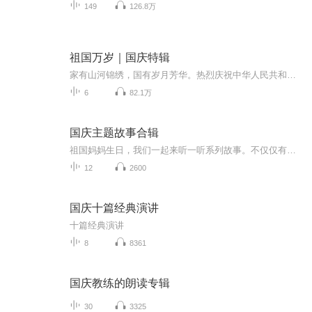
149
126.8万
祖国万岁｜国庆特辑
家有山河锦绣，国有岁月芳华。热烈庆祝中华人民共和国成立73周年！
6
82.1万
国庆主题故事合辑
祖国妈妈生日，我们一起来听一听系列故事。不仅仅有《我的祖国》，还有红军故事，也有关于战争的故事，让大家体会到和平年代的不易。
12
2600
国庆十篇经典演讲
十篇经典演讲
8
8361
国庆教练的朗读专辑
30
3325