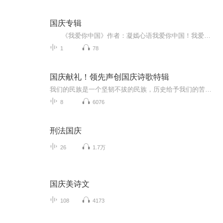
国庆专辑
《我爱你中国》作者：凝嫣心语我爱你中国！我爱你春天蓬勃的秧苗；我爱你秋日金黄的硕果。我爱你中国！我爱你青松气质，我爱你红梅品格！我爱你家乡的甜蔗好像乳汁滋润着我的心窝。我爱你中国，我要把最美的歌儿献给你，我的母亲我的祖国。我爱你中国，我爱...
1
78
国庆献礼！领先声创国庆诗歌特辑
我们的民族是一个坚韧不拔的民族，历史给予我们的苦难都变成了闪着金光的勋章！我们的国家是一个龙腾虎跃的国家，那条巨龙正以不可阻挡之势崛起于神奇的东方！------------------------------------------------值此祖国70周年华诞之际，领先声创以诗歌向祖国献礼！用我们的声音、用我们的热血、用我们的灵魂诵读经典爱国篇章，歌颂我们的祖国！永远繁荣富强！
8
6076
刑法国庆
26
1.7万
国庆美诗文
108
4173