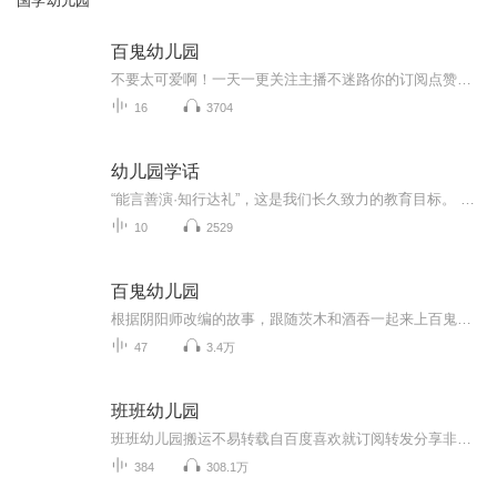
国学幼儿园
百鬼幼儿园
不要太可爱啊！一天一更关注主播不迷路你的订阅点赞收藏评论是我创作的动力
16
3704
幼儿园学话
“能言善演·知行达礼”，这是我们长久致力的教育目标。 我们努力把艺术教育和素质教育成功对接，我们用心把专业 教育和大众教育完美融合。 从1996年——创业之初，我们曾把口才教师拟作为“医生”、 “教练”和“导演”，并以此作为我们自己的工作方向和行业标准： 有那么多母语发音不准、口语表达不清的孩子需要“医生”； 有那么多天资聪慧的孩子如果经过专业“教练”的调教，就会举止 出众、仪态高雅；“孩子们都是天生的演员”，我们就是“导演”， 挖掘他们的天分，为孩子们在人生的舞台上有更多的精彩！ 就是我们现在做的，未来要做的，并且一直要做的事业！ 我们可能更了解孩子！我们可能找到了教育的真谛！我们知道 孩子需要什么，我们了解家长需要什么，我们也清楚能为社会奉献 什么！艺术是美好的，教育是高尚的，在我们这里你会看到孩子们 快乐地改变和提高。 如今，我们已经有了“全景纷呈教学法”、“习惯矫正教学法”、 “一气呵成教学法”；有了“艺素融合教育方略”；有了五大运作 体系；有了这套幼儿园专用系列教材；有了父母教育能力训练系列 教材；有了上至东北下至江南的上百家分校，将来我们还会有…… 为了孩子我们一直在努力！ 欢迎来亲自体验，并真诚相邀 —— 与我们同行！
10
2529
百鬼幼儿园
根据阴阳师改编的故事，跟随茨木和酒吞一起来上百鬼幼儿园吧！（目前已停更）
47
3.4万
班班幼儿园
班班幼儿园搬运不易转载自百度喜欢就订阅转发分享非原创
384
308.1万