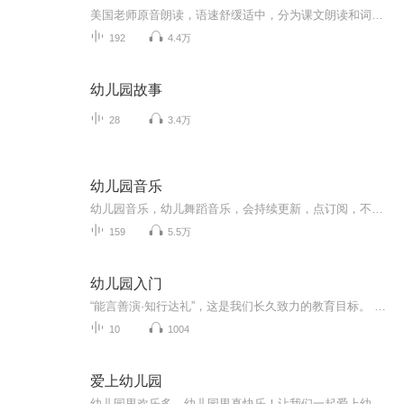
美国老师原音朗读，语速舒缓适中，分为课文朗读和词汇朗读与跟读。 这是我最喜欢的一套英语启蒙教材，按社会学、科学和语言艺术等设计课程单元，non-fiction和fiction合理搭配，既培养了孩子的学习兴趣，又帮助孩子构建知识库，特别适合3-12岁的英语启蒙者。 分PREK 和K两个系列，每个系列四册，共八册。 每一册分三章，每章含四个单元： Chapter 1: Social Studies-Histories and Geography Chapter 2: Science Chapter 3: Language-Mathematics-Visual Arts-Music
192
4.4万
幼儿园故事
28
3.4万
幼儿园音乐
幼儿园音乐，幼儿舞蹈音乐，会持续更新，点订阅，不迷路。音乐中以歌曲为主，也有少部分儿歌。适合0-6岁小朋友编舞，再大一点的孩子就不适合了。也可以用于幼儿园课程中使用。欢迎幼教专业的宝宝们关注！
159
5.5万
幼儿园入门
“能言善演·知行达礼”，这是我们长久致力的教育目标。 我们努力把艺术教育和素质教育成功对接，我们用心把专业 教育和大众教育完美融合。 从1996年——创业之初，我们曾把口才教师拟作为“医生”、 “教练”和“导演”，并以此作为我们自己的工作方向和行业标准： 有那么多母语发音不准、口语表达不清的孩子需要“医生”； 有那么多天资聪慧的孩子如果经过专业“教练”的调教，就会举止 出众、仪态高雅；“孩子们都是天生的演员”，我们就是“导演”， 挖掘他们的天分，为孩子们在人生的舞台上有更多的精彩！ 就是我们现在做的，未来要做的，并且一直要做的事业！ 我们可能更了解孩子！我们可能找到了教育的真谛！我们知道 孩子需要什么，我们了解家长需要什么，我们也清楚能为社会奉献 什么！艺术是美好的，教育是高尚的，在我们这里你会看到孩子们 快乐地改变和提高。 如今，我们已经有了“全景纷呈教学法”、“习惯矫正教学法”、 “一气呵成教学法”；有了“艺素融合教育方略”；有了五大运作 体系；有了这套幼儿园专用系列教材；有了父母教育能力训练系列 教材；有了上至东北下至江南的上百家分校，将来我们还会有…… 为了孩子我们一直在努力！ 欢迎来亲自体验，并真诚相邀 —— 与我们同行！
10
1004
爱上幼儿园
幼儿园里欢乐多，幼儿园里真快乐！让我们一起爱上幼儿园！