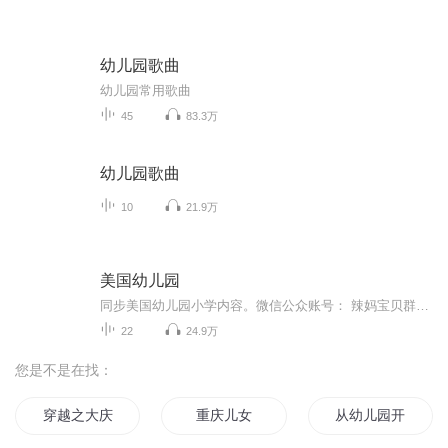
幼儿园歌曲
幼儿园常用歌曲
45
83.3万
幼儿园歌曲
10
21.9万
美国幼儿园
同步美国幼儿园小学内容。微信公众账号： 辣妈宝贝群，群主维多利亚微信号：vicsai3
22
24.9万
您是不是在找：
穿越之大庆帝国
重庆儿女
从幼儿园开始修仙